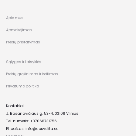
Apie mus
Apmokėjimas
Prekių pristatymas
Sąlygos ir taisyklės
Prekių grąžinimas ir keitimas
Privatumo politika
Kontaktai
J. Basanavičiaus g. 53-4, 03109 Vilnius
Tel. numeris: +37068731756
El. paštas:
info@cosvelita.eu