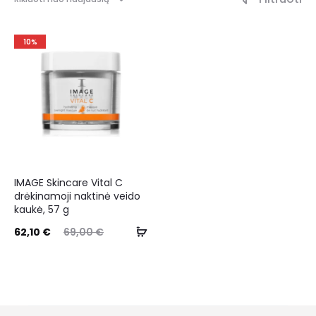
10%
IMAGE Skincare Vital C
drėkinamoji naktinė veido
kaukė, 57 g
62,10
€
69,00
€