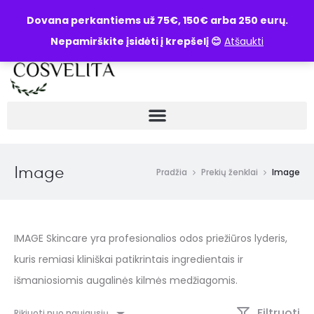
UŽKLAUSA
Dovana perkantiems už 75€, 150€ arba 250 eurų.
Nepamirškite įsidėti į krepšelį 😊
Atšaukti
Image
Pradžia
Prekių ženklai
Image
IMAGE Skincare yra profesionalios odos priežiūros lyderis,
kuris remiasi kliniškai patikrintais ingredientais ir
išmaniosiomis augalinės kilmės medžiagomis.
Filtruoti
Rikiuoti nuo naujausių