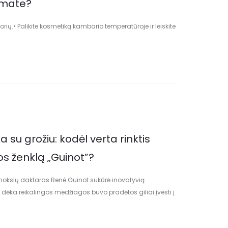
omate?
orių.• Palikite kosmetiką kambario temperatūroje ir leiskite
a su grožiu: kodėl verta rinktis
s ženklą „Guinot”?
mokslų daktaras René Guinot sukūrė inovatyvią
dėka reikalingos medžiagos buvo pradėtos giliai įvesti į
ius ir ilgalaikius rezultatus.…