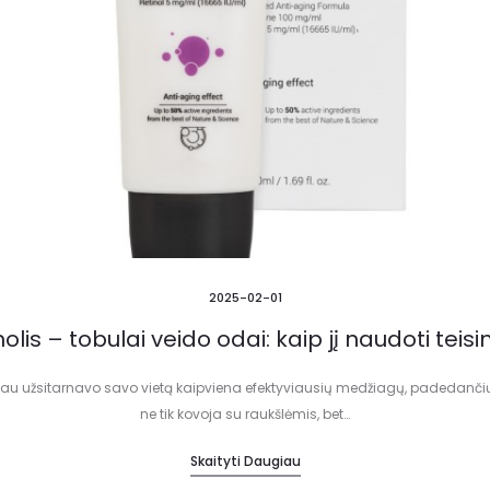
2025-02-01
nolis – tobulai veido odai: kaip jį naudoti teisi
 jau užsitarnavo savo vietą kaipviena efektyviausių medžiagų, padedančių 
ne tik kovoja su raukšlėmis, bet…
Skaityti Daugiau