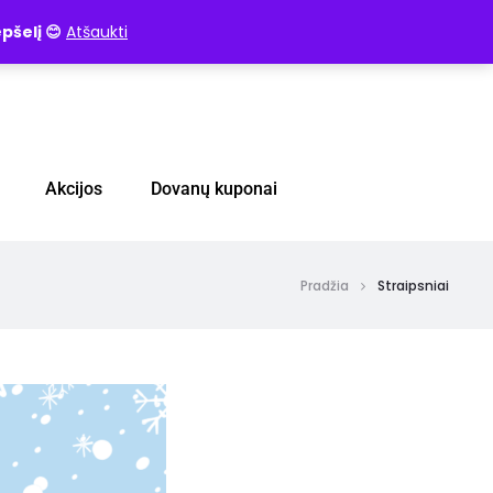
pšelį 😊
Atšaukti
Akcijos
Dovanų kuponai
Pradžia
Straipsniai