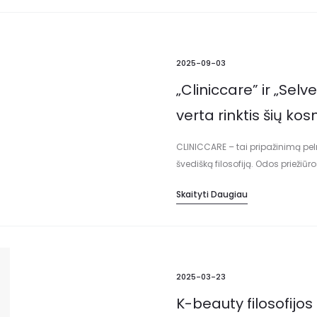
2025-09-03
„Cliniccare” ir „Sel
verta rinktis šių ko
CLINICCARE – tai pripažinimą peln
švedišką filosofiją. Odos prieži
pasiekti. O hialurono rūgšties ko
Skaityti Daugiau
2025-03-23
K-beauty filosofijos