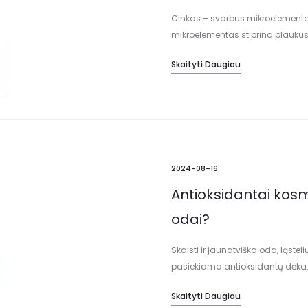
Cinkas – svarbus mikroelementas 
mikroelementas stiprina plaukus i
reikalingas norint palaikyti vis
Skaityti Daugiau
2024-08-16
Antioksidantai kosm
odai?
Skaisti ir jaunatviška oda, ląst
pasiekiama antioksidantų dėka. A
laisvuosius radikalus ir mažina 
Skaityti Daugiau