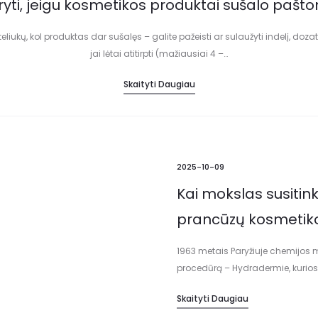
ryti, jeigu kosmetikos produktai sušalo pašt
eliukų, kol produktas dar sušalęs – galite pažeisti ar sulaužyti indelį, dozat
jai lėtai atitirpti (mažiausiai 4 –…
Skaityti Daugiau
2025-10-09
Kai mokslas susitink
prancūzų kosmetiko
1963 metais Paryžiuje chemijos 
procedūrą – Hydradermie, kurios 
audinius ir taip pasiekti maksimal
Skaityti Daugiau