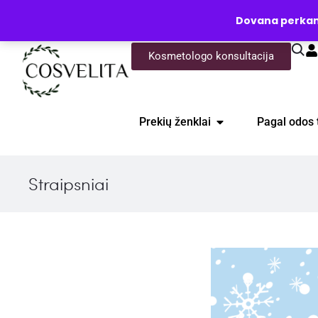
UŽKLAUSA
Dovana perkanti
Kosmetologo konsultacija
Prekių ženklai
Pagal odos 
Straipsniai