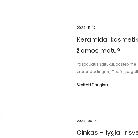
2024-11-12
Keramidai kosmetiko
žiemos metu?
Paspaudus šaltukui, pastebime ir
prarandadrėgmę. Todėl į pagalbą 
svarbūs tinkamaimūsų odos būkl
Skaityti Daugiau
2024-08-21
Cinkas – lygiai ir sv