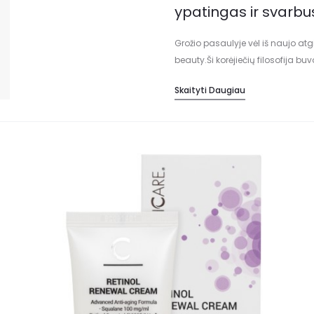
ypatingas ir svarbu
Grožio pasaulyje vėl iš naujo atg
beauty.Ši korėjiečių filosofija bu
požiūriu jivėl pavergė grožio indu
Skaityti Daugiau