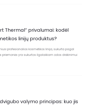
vert Thermal“ privalumai: kodėl
smetikos linijų produktus?
iusi profesionalios kosmetikos linija, sukurta pagal
ūros priemonės yra sukurtos ilgalaikiam odos drėkinimui
mpleksas, kuris yra itin mažos molekulinės…
 dvigubo valymo principas: kuo jis