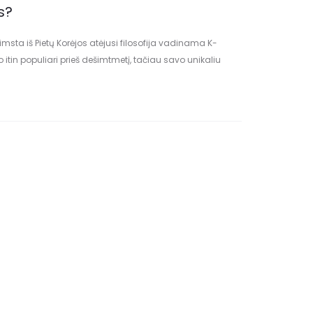
s?
imsta iš Pietų Korėjos atėjusi filosofija vadinama K-
vo itin populiari prieš dešimtmetį, tačiau savo unikaliu
striją. K-beauty siekia…