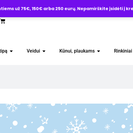
ems už 75€, 150€ arba 250 eurų. Nepamirškite įsidėti į kre
tipą
Veidui
Kūnui, plaukams
Rinkiniai