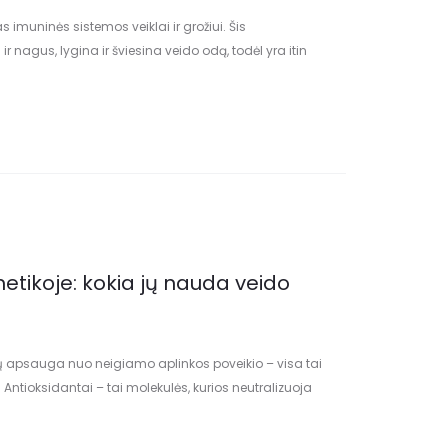
imuninės sistemos veiklai ir grožiui. Šis
r nagus, lygina ir šviesina veido odą, todėl yra itin
o organizmo tinkamą vidinę…
etikoje: kokia jų nauda veido
elių apsauga nuo neigiamo aplinkos poveikio – visa tai
ntioksidantai – tai molekulės, kurios neutralizuoja
saulės padarytą žalą. Nors…