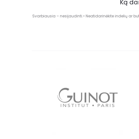
Ką da
Svarbiausia – nesijaudinti.• Neatidarinėkite indelių ar but