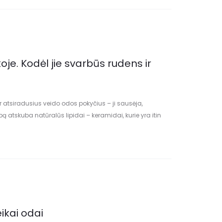
je. Kodėl jie svarbūs rudens ir
 atsiradusius veido odos pokyčius – ji sausėja,
atskuba natūralūs lipidai – keramidai, kurie yra itin
ei palaikyti. Šiuos komponentus…
eikai odai