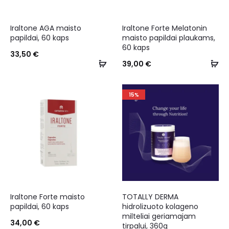
Iraltone AGA maisto
Iraltone Forte Melatonin
papildai, 60 kaps
maisto papildai plaukams,
60 kaps
33,50
€
39,00
€
15%
Iraltone Forte maisto
TOTALLY DERMA
papildai, 60 kaps
hidrolizuoto kolageno
milteliai geriamajam
34,00
€
tirpalui, 360g