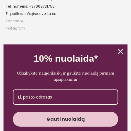
Tel. numeris: +37068731756
El. paštas:
info@cosvelita.eu
Facebook
Instagram
UAB „Nikvera”
Įmonės kodas: 303481944
10% nuolaida*
PVM mokėtojo kodas: LT100011828014
Registracijos adresas: Bažnyčios g. 23-36, 25118 Lentvaris, Trakų r.
Užsakykite naujenlaiškį ir gaukite nuolaidą pirmam
Bankas: Paysera LT
apsipirkimui
Sąskaitos Nr.: LT89 3500 0100 0165 5773
Gauti nuolaidą
Cosvelita© 2021 - 2026