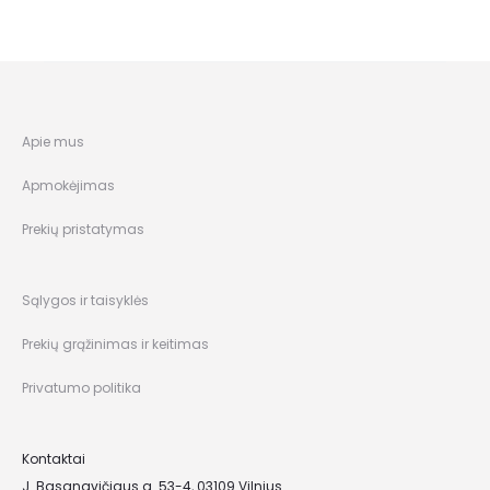
Apie mus
Apmokėjimas
Prekių pristatymas
Sąlygos ir taisyklės
Prekių grąžinimas ir keitimas
Privatumo politika
Kontaktai
J. Basanavičiaus g. 53-4, 03109 Vilnius