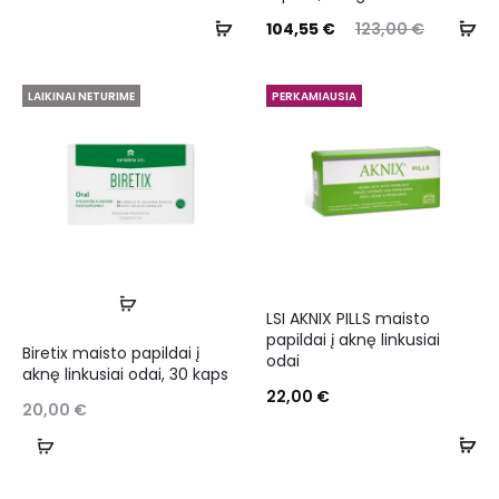
104,55
€
123,00
€
LAIKINAI NETURIME
PERKAMIAUSIA
LSI AKNIX PILLS maisto
papildai į aknę linkusiai
Biretix maisto papildai į
odai
aknę linkusiai odai, 30 kaps
22,00
€
20,00
€