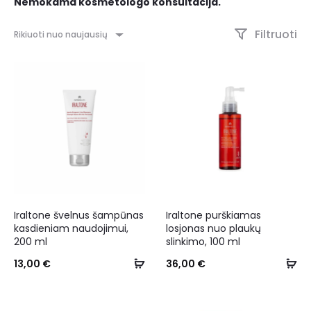
Nemokama kosmetologo konsultacija.
Filtruoti
Rikiuoti nuo naujausių
Iraltone švelnus šampūnas
Iraltone purškiamas
kasdieniam naudojimui,
losjonas nuo plaukų
200 ml
slinkimo, 100 ml
13,00
€
36,00
€