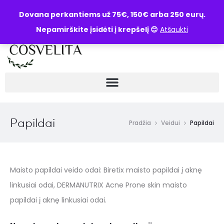
UŽKLAUSA
Dovana perkantiems už 75€, 150€ arba 250 eurų.
Nepamirškite įsidėti į krepšelį 😊
Atšaukti
Papildai
Pradžia
Veidui
Papildai
Maisto papildai veido odai: Biretix maisto papildai į aknę
linkusiai odai, DERMANUTRIX Acne Prone skin maisto
papildai į aknę linkusiai odai.