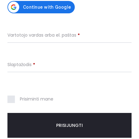
s
k
y
Vartotojo vardas arba el. paštas
*
r
a
Slaptažodis
*
Prisiminti mane
PRISIJUNGTI