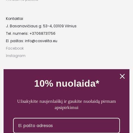
Kontaktai
J. Basanavičiaus g. 53-4, 03109 Vilnius
Tel. numeris: +37068731756
El. paštas:
info@cosvelita.eu
Facebook
Instagram
UAB „Nikvera”
10% nuolaida*
Įmonės kodas: 303481944
PVM mokėtojo kodas: LT100011828014
Registracijos adresas: Bažnyčios g. 23-36, 25118 Lentvaris, Trakų r.
Užsakykite naujenlaiškį ir gaukite nuolaidą pirmam
Bankas: Paysera LT
apsipirkimui
Sąskaitos Nr.: LT89 3500 0100 0165 5773