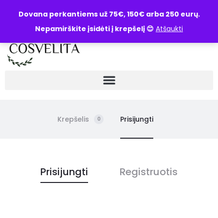
UŽKLAUSA
Dovana perkantiems už 75€, 150€ arba 250 eurų.
Nepamirškite įsidėti į krepšelį 😊
Atšaukti
Krepšelis
Prisijungti
0
P
Prisijungti
Registruotis
a