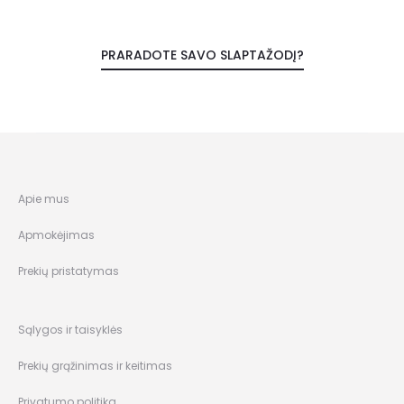
PRARADOTE SAVO SLAPTAŽODĮ?
Apie mus
Apmokėjimas
Prekių pristatymas
Sąlygos ir taisyklės
Prekių grąžinimas ir keitimas
Privatumo politika