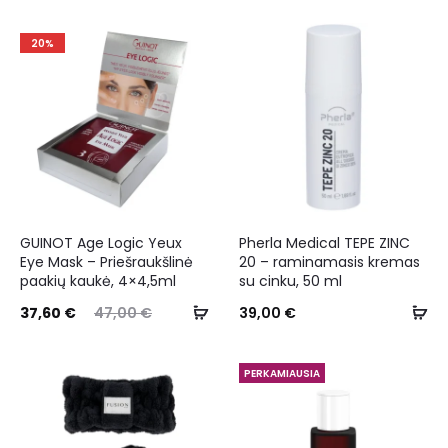
20%
GUINOT Age Logic Yeux
Pherla Medical TEPE ZINC
Eye Mask – Priešraukšlinė
20 – raminamasis kremas
paakių kaukė, 4×4,5ml
su cinku, 50 ml
37,60
€
47,00
€
39,00
€
PERKAMIAUSIA