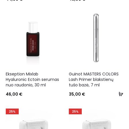
Ekseption Mixlab
Guinot MASTERS COLORS
Hyaluronic Ectoin serumas
Lash Primer blakstienų
nuo raudonio, 30 ml
tušo bazė, 7 ml
46,00
€
35,00
€
25%
25%