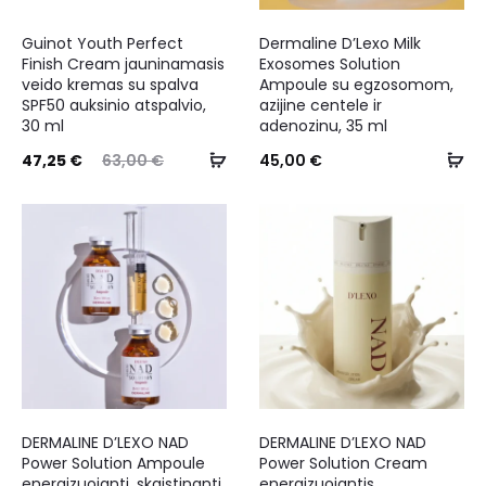
Guinot Youth Perfect
Dermaline D’Lexo Milk
Finish Cream jauninamasis
Exosomes Solution
veido kremas su spalva
Ampoule su egzosomom,
SPF50 auksinio atspalvio,
azijine centele ir
30 ml
adenozinu, 35 ml
47,25
€
63,00
€
45,00
€
DERMALINE D’LEXO NAD
DERMALINE D’LEXO NAD
Power Solution Ampoule
Power Solution Cream
energizuojanti, skaistinanti
energizuojantis,