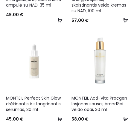
ampulė su NAD, 35 ml
skaistinantis veido kremas
su NAD, 100 ml
49,00
€
57,00
€
MONTEIL Perfect Skin Glow
MONTEIL Acti-Vita Procgen
drėkinantis ir stangrinantis
losjonas sausai, brandžiai
serumas, 30 ml
veido odai, 30 ml
45,00
€
58,00
€