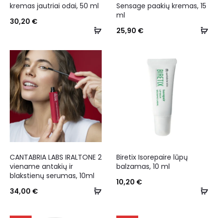
kremas jautriai odai, 50 ml
Sensage paakių kremas, 15
ml
30,20
€
25,90
€
CANTABRIA LABS IRALTONE 2
Biretix Isorepaire lūpų
viename antakių ir
balzamas, 10 ml
blakstienų serumas, 10ml
10,20
€
34,00
€