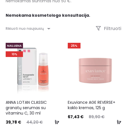
Nemokamas siuntimas nuo 50 €.
Nemokama kosmetologo konsultacija.
Filtruoti
Rikiuoti nuo naujausių
NAUJIENA
25%
10%
ANNA LOTAN CLASSIC
Exuviance AGE REVERSE+
granatų serumas su
kaklo kremas, 125 g
vitaminu C, 30 ml
67,43
€
89,90
€
39,78
€
44,20
€