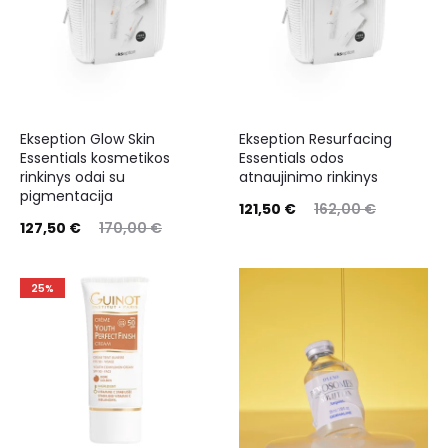
Ekseption Glow Skin
Ekseption Resurfacing
Essentials kosmetikos
Essentials odos
rinkinys odai su
atnaujinimo rinkinys
pigmentacija
121,50
€
162,00
€
127,50
€
170,00
€
25%