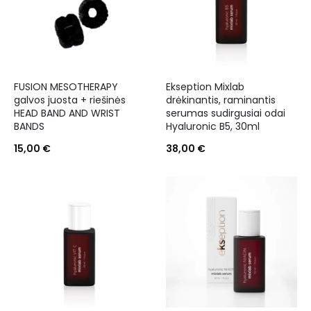
FUSION MESOTHERAPY
Ekseption Mixlab
galvos juosta + riešinės
drėkinantis, raminantis
HEAD BAND AND WRIST
serumas sudirgusiai odai
BANDS
Hyaluronic B5, 30ml
15,00
€
38,00
€