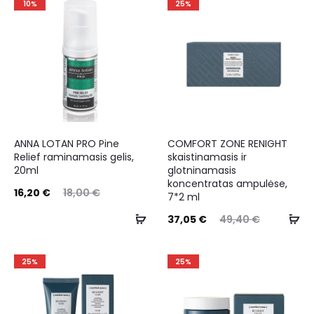
10%
25%
ANNA LOTAN PRO Pine
COMFORT ZONE RENIGHT
Relief raminamasis gelis,
skaistinamasis ir
20ml
glotninamasis
koncentratas ampulėse,
16,20
€
18,00
€
7*2 ml
37,05
€
49,40
€
25%
25%