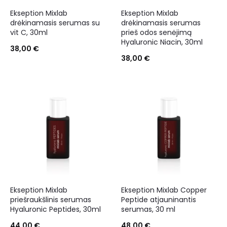
Ekseption Mixlab
Ekseption Mixlab
drėkinamasis serumas su
drėkinamasis serumas
vit C, 30ml
prieš odos senėjimą
Hyaluronic Niacin, 30ml
38,00
€
38,00
€
Ekseption Mixlab
Ekseption Mixlab Copper
priešraukšlinis serumas
Peptide atjauninantis
Hyaluronic Peptides, 30ml
serumas, 30 ml
44,00
€
48,00
€