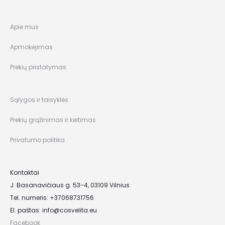
Apie mus
Apmokėjimas
Prekių pristatymas
Sąlygos ir taisyklės
Prekių grąžinimas ir keitimas
Privatumo politika
Kontaktai
J. Basanavičiaus g. 53-4, 03109 Vilnius
Tel. numeris: +37068731756
El. paštas:
info@cosvelita.eu
Facebook