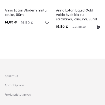
Anna Lotan Alodem mirtų
Anna Lotan Liquid Gold
kaukė, 60ml
veido šveitiklis su
šaltalankių aliejumi, 30ml
14,85
€
16,50
€
19,80
€
22,00
€
Apie mus
Apmokėjimas
Prekių pristatymas