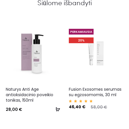
Siūlome išbandyti
PERKAMIAUSIA
20%
Naturys Anti Age
Fusion Exosomes serumas
antioksidacinio poveikio
su egzosomomis, 30 ml
tonikas, 150ml
Įvertin
46,40
€
58,00
€
28,00
€
imas:
5.00
iš 5