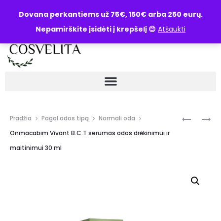
UŽKLAUSA
Dovana perkantiems už 75€, 150€ arba 250 eurų.
Nepamirškite įsidėti į krepšelį 😊
Atšaukti
Pradžia
Pagal odos tipą
Normali oda
Onmacabim Vivant B.C.T serumas odos drėkinimui ir
maitinimui 30 ml