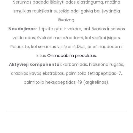
Serumas padeda išlaikyti odos elastingumą, mažina
smulkias raukšles ir suteikia odai gaivią bei švytinčią
išvaizdą.
Naudojimas:
tepkite ryte ir vakare, ant švarios ir sausos
veido odos, švelniai masažuodami, kol visiškai įsigers.
Palaukite, kol serumas visiškai išdžius, prieš naudodami
kitus
Onmacabim produktus.
Aktyvieji komponentai:
karbamidas, hialurono rūgštis,
arabikos kavos ekstraktas, palmitolio tetrapeptidas-7,
palmitolio heksapeptidas-19 (argirelinas).