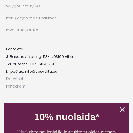
Sąlygos ir taisyklės
Prekių grąžinimas ir keitimas
Privatumo politika
Kontaktai
J. Basanavičiaus g. 53-4, 03109 Vilnius
Tel. numeris: +37068731756
El. paštas:
info@cosvelita.eu
Facebook
Instagram
UAB „Nikvera”
Įmonės kodas: 303481944
10% nuolaida*
PVM mokėtojo kodas: LT100011828014
Registracijos adresas: Bažnyčios g. 23-36, 25118 Lentvaris, Trakų r.
Užsakykite naujenlaiškį ir gaukite nuolaidą pirmam