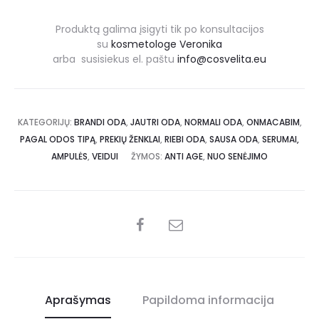
Produktą galima įsigyti tik po konsultacijos
su
kosmetologe Veronika
arba susisiekus el. paštu
info@cosvelita.eu
KATEGORIJŲ:
BRANDI ODA
,
JAUTRI ODA
,
NORMALI ODA
,
ONMACABIM
,
PAGAL ODOS TIPĄ
,
PREKIŲ ŽENKLAI
,
RIEBI ODA
,
SAUSA ODA
,
SERUMAI,
AMPULĖS
,
VEIDUI
ŽYMOS:
ANTI AGE
,
NUO SENĖJIMO
Aprašymas
Papildoma informacija