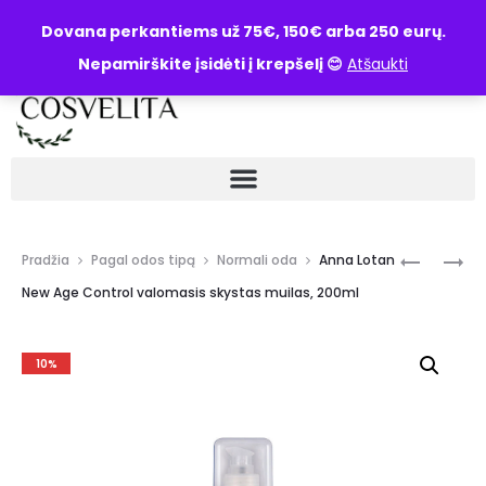
UŽKLAUSA
Dovana perkantiems už 75€, 150€ arba 250 eurų.
Nepamirškite įsidėti į krepšelį 😊
Atšaukti
Pradžia
Pagal odos tipą
Normali oda
Anna Lotan
New Age Control valomasis skystas muilas, 200ml
10%