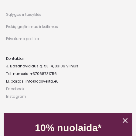
Sąlygos ir taisyklės
Prekių grąžinimas ir keitimas
Privatumo politika
Kontaktai
J. Basanavičiaus g. 53-4, 03109 Vilnius
Tel. numeris: +37068731756
El. paštas:
info@cosvelita.eu
Facebook
Instagram
UAB „Nikvera”
Įmonės kodas: 303481944
10% nuolaida*
PVM mokėtojo kodas: LT100011828014