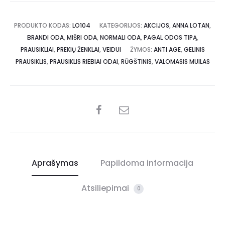
PRODUKTO KODAS:
LO104
KATEGORIJOS:
AKCIJOS
,
ANNA LOTAN
,
BRANDI ODA
,
MIŠRI ODA
,
NORMALI ODA
,
PAGAL ODOS TIPĄ
,
PRAUSIKLIAI
,
PREKIŲ ŽENKLAI
,
VEIDUI
ŽYMOS:
ANTI AGE
,
GELINIS
PRAUSIKLIS
,
PRAUSIKLIS RIEBIAI ODAI
,
RŪGŠTINIS
,
VALOMASIS MUILAS
Aprašymas
Papildoma informacija
Atsiliepimai
0