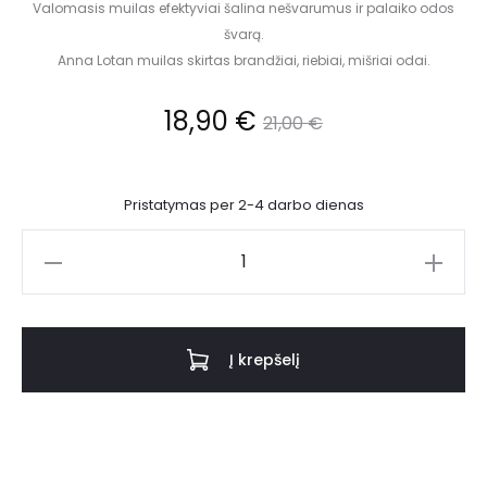
Valomasis muilas efektyviai šalina nešvarumus ir palaiko odos
švarą.
Anna Lotan muilas skirtas brandžiai, riebiai, mišriai odai.
18,90
€
21,00
€
Pristatymas per 2-4 darbo dienas
Į krepšelį