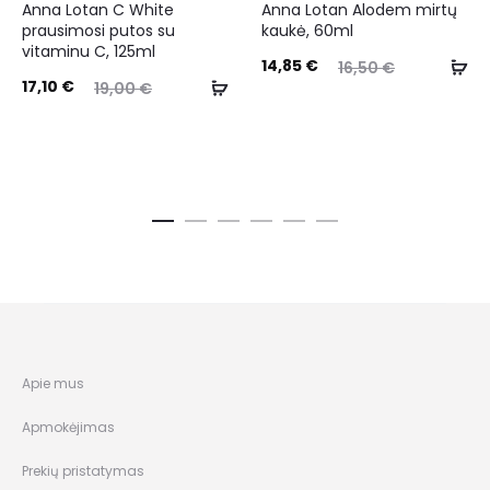
Anna Lotan C White
Anna Lotan Alodem mirtų
prausimosi putos su
kaukė, 60ml
vitaminu C, 125ml
14,85
€
16,50
€
17,10
€
19,00
€
Apie mus
Apmokėjimas
Prekių pristatymas