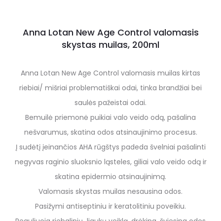
Anna Lotan New Age Control valomasis
skystas muilas, 200ml
Anna Lotan New Age Control valomasis muilas kirtas
riebiai/ mišriai problematiškai odai, tinka brandžiai bei
saulės pažeistai odai.
Bemuilė priemonė puikiai valo veido odą, pašalina
nešvarumus, skatina odos atsinaujinimo procesus.
Į sudėtį įeinančios AHA rūgštys padeda švelniai pašalinti
negyvas raginio sluoksnio ląsteles, giliai valo veido odą ir
skatina epidermio atsinaujinimą.
Valomasis skystas muilas nesausina odos.
Pasižymi antiseptiniu ir keratolitiniu poveikiu.