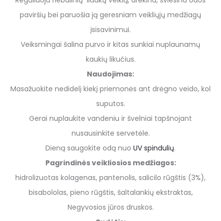
Reguliuoja riebalinių liaukų veiklą, drėkina, šviesina odos
paviršių bei paruošia ją geresniam veikliųjų medžiagų
įsisavinimui.
Veiksmingai šalina purvo ir kitas sunkiai nuplaunamų
kaukių likučius.
Naudojimas:
Masažuokite nedidelį kiekį priemonės ant drėgno veido, kol
suputos.
Gerai nuplaukite vandeniu ir švelniai tapšnojant
nusausinkite servetėle.
Dieną saugokite odą nuo
UV spindulių
.
Pagrindinės veikliosios medžiagos:
hidrolizuotas kolagenas, pantenolis, salicilo rūgštis (3%),
bisabololas, pieno rūgštis, šaltalankių ekstraktas,
Negyvosios jūros druskos.