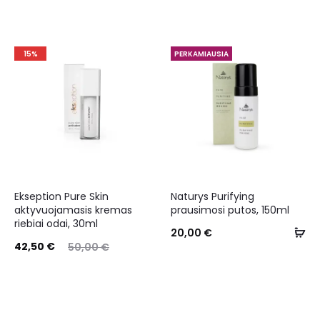
15%
PERKAMIAUSIA
Ekseption Pure Skin
Naturys Purifying
aktyvuojamasis kremas
prausimosi putos, 150ml
riebiai odai, 30ml
20,00
€
42,50
€
50,00
€