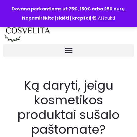
UŽKLAUSA
Dovana perkantiems už 75€, 150€ arba 250 eurų.
Nepamirškite įsidėti į krepšelį 😊
Atšaukti
Ką daryti, jeigu
kosmetikos
produktai sušalo
paštomate?