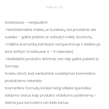
2026-02-07
Svarbiausia – nesijaudinti.
• Neatidarinėkite indelių ar buteliukų, kol produktas dar
sušalęs – galite pažeisti ar sulaužyti indelį, dozatorių.
• Palikite kosmetiką kambario temperatūroje ir leiskite jai
lėtai atitirpti (mažiausiai 4 – 6 valandas).
• Nešildykite produkto dirbtinai, nes taip galite pažeisti jo
formulę.
Svarbu žinoti, kad vienkartinis sušaldymas kosmetikos
produktams nekenkia.
Kosmetikos formulių kūrėjai netgi atlieka specialius
šaldymo testus kaip produkto stabilumo patikrinimą –
dažnai juos kartodami net kelis kartus.