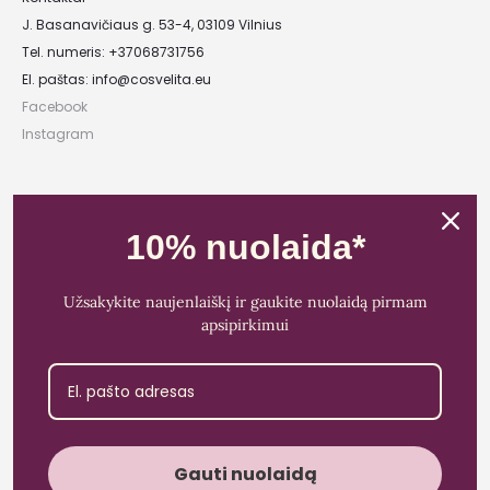
J. Basanavičiaus g. 53-4, 03109 Vilnius
Tel. numeris: +37068731756
El. paštas:
info@cosvelita.eu
Facebook
Instagram
UAB „Nikvera”
Įmonės kodas: 303481944
10% nuolaida*
PVM mokėtojo kodas: LT100011828014
Registracijos adresas: Bažnyčios g. 23-36, 25118 Lentvaris, Trakų r.
Užsakykite naujenlaiškį ir gaukite nuolaidą pirmam
Bankas: Paysera LT
apsipirkimui
Sąskaitos Nr.: LT89 3500 0100 0165 5773
Gauti nuolaidą
Cosvelita© 2021 - 2026