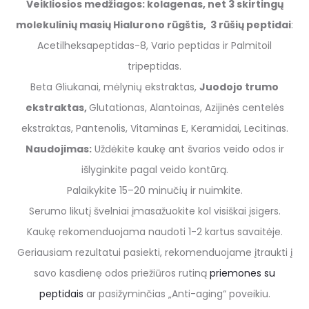
Veikliosios medžiagos: k
olagenas, n
et 3 skirtingų
molekulinių masių Hialurono rūgštis,
3 rūšių peptidai
:
Acetilheksapeptidas-8, Vario peptidas ir Palmitoil
tripeptidas.
Beta Gliukanai, mėlynių ekstraktas,
Juodojo trumo
ekstraktas,
Glutationas, Alantoinas, Azijinės centelės
ekstraktas, Pantenolis, Vitaminas E, Keramidai, Lecitinas.
Naudojimas:
Uždėkite kaukę ant švarios veido odos ir
išlyginkite pagal veido kontūrą.
Palaikykite 15–20 minučių ir nuimkite.
Serumo likutį švelniai įmasažuokite kol visiškai įsigers.
Kaukę rekomenduojama naudoti 1-2 kartus savaitėje.
Geriausiam rezultatui pasiekti, rekomenduojame įtraukti į
savo kasdienę odos priežiūros rutiną
priemones su
peptidais
ar pasižyminčias „Anti-aging“ poveikiu.