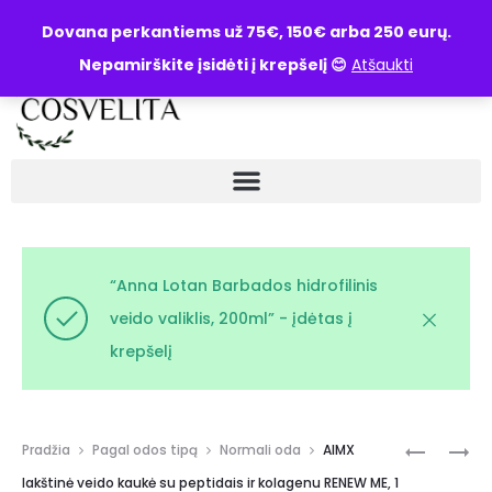
UŽKLAUSA
Dovana perkantiems už 75€, 150€ arba 250 eurų.
Nepamirškite įsidėti į krepšelį 😊
Atšaukti
“Anna Lotan Barbados hidrofilinis
veido valiklis, 200ml” - įdėtas į
krepšelį
Pradžia
Pagal odos tipą
Normali oda
AIMX
lakštinė veido kaukė su peptidais ir kolagenu RENEW ME, 1