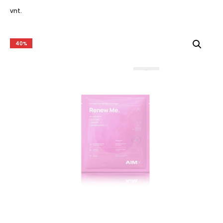
vnt.
40%