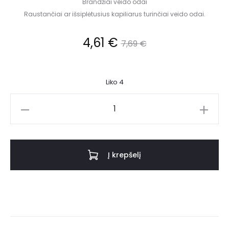
Brandžiai veido odai
Raustančiai ar išsiplėtusius kapiliarus turinčiai veido odai.
4,61
€
7,69
€
Liko 4
Į krepšelį