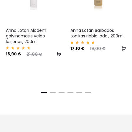
Anna Lotan Alodem
Anna Lotan Barbados
gaivinamasis veido
tonikas riebiai odai, 200ml
losjonas, 200ml
Įvertin
17,10
€
19,00
€
imas:
Įvertin
18,90
€
5.00
21,00
€
imas:
iš 5
5.00
iš 5