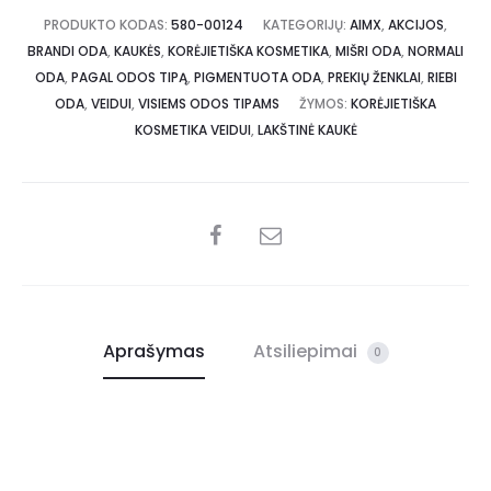
PRODUKTO KODAS:
580-00124
KATEGORIJŲ:
AIMX
,
AKCIJOS
,
BRANDI ODA
,
KAUKĖS
,
KORĖJIETIŠKA KOSMETIKA
,
MIŠRI ODA
,
NORMALI
ODA
,
PAGAL ODOS TIPĄ
,
PIGMENTUOTA ODA
,
PREKIŲ ŽENKLAI
,
RIEBI
ODA
,
VEIDUI
,
VISIEMS ODOS TIPAMS
ŽYMOS:
KORĖJIETIŠKA
KOSMETIKA VEIDUI
,
LAKŠTINĖ KAUKĖ
Aprašymas
Atsiliepimai
0