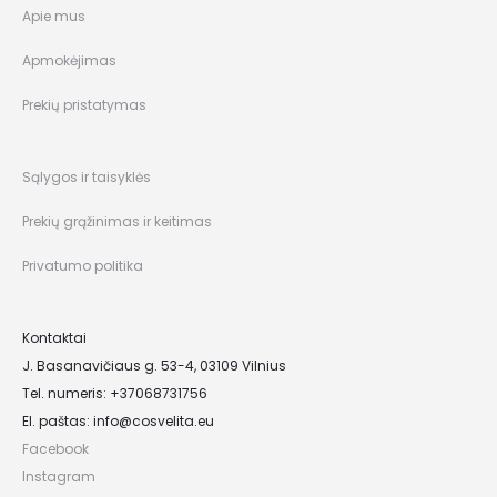
Apie mus
Apmokėjimas
Prekių pristatymas
Sąlygos ir taisyklės
Prekių grąžinimas ir keitimas
Privatumo politika
Kontaktai
J. Basanavičiaus g. 53-4, 03109 Vilnius
Tel. numeris: +37068731756
El. paštas:
info@cosvelita.eu
Facebook
Instagram