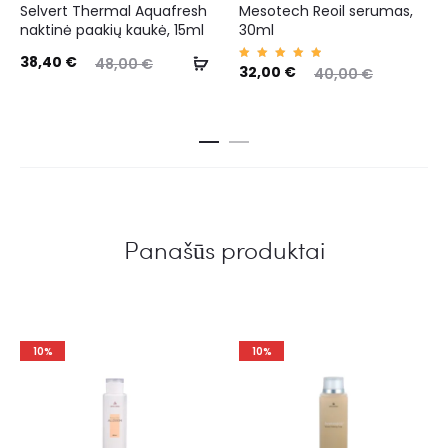
Selvert Thermal Aquafresh
Mesotech Reoil serumas,
naktinė paakių kaukė, 15ml
30ml
38,40
€
48,00
€
Įvertin
32,00
€
40,00
€
imas:
5.00
iš 5
Panašūs produktai
10%
10%