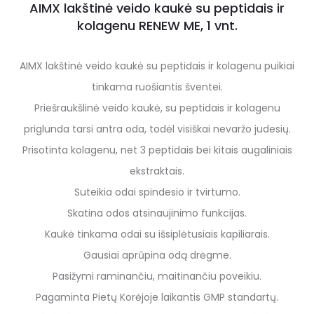
AIMX lakštinė veido kaukė su peptidais ir
kolagenu RENEW ME, 1 vnt.
AIMX lakštinė veido kaukė su peptidais ir kolagenu puikiai
tinkama ruošiantis šventei.
Priešraukšlinė veido kaukė, su peptidais ir kolagenu
priglunda tarsi antra oda, todėl visiškai nevaržo judesių.
Prisotinta kolagenu, net 3 peptidais bei kitais augaliniais
ekstraktais.
Suteikia odai spindesio ir tvirtumo.
Skatina odos atsinaujinimo funkcijas.
Kaukė tinkama odai su išsiplėtusiais kapiliarais.
Gausiai aprūpina odą drėgme.
Pasižymi raminančiu, maitinančiu poveikiu.
Pagaminta Pietų Korėjoje laikantis GMP standartų.