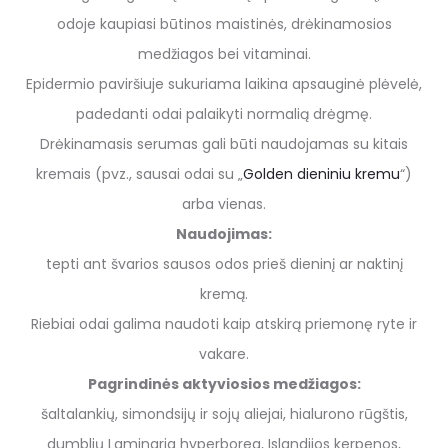
odoje kaupiasi būtinos maistinės, drėkinamosios
medžiagos bei vitaminai.
Epidermio paviršiuje sukuriama laikina apsauginė plėvelė,
padedanti odai palaikyti normalią drėgmę.
Drėkinamasis serumas gali būti naudojamas su kitais
kremais (pvz., sausai odai su „
Golden dieniniu kremu
“)
arba vienas.
Naudojimas:
tepti ant švarios sausos odos prieš dieninį ar naktinį
kremą.
Riebiai odai galima naudoti kaip atskirą priemonę ryte ir
vakare.
Pagrindinės aktyviosios medžiagos:
šaltalankių, simondsijų ir sojų aliejai, hialurono rūgštis,
dumblių Laminaria hyperborea, Islandijos kerpenos,