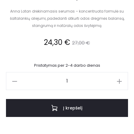
Anna Lotan drėkinamasis serumas – koncentruota formulė su
šaltalankių aliejumi, padedanti atkurti odos drėgmės balansą,
stangrumą ir natūralų odos švytėjimą.
24,30
€
27,00
€
Pristatymas per 2-4 darbo dienas
Į krepšelį