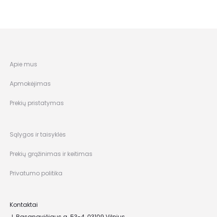
Apie mus
Apmokėjimas
Prekių pristatymas
Sąlygos ir taisyklės
Prekių grąžinimas ir keitimas
Privatumo politika
Kontaktai
J. Basanavičiaus g. 53-4, 03109 Vilnius