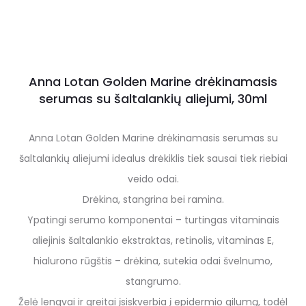
Anna Lotan Golden Marine drėkinamasis
serumas su šaltalankių aliejumi, 30ml
Anna Lotan Golden Marine drėkinamasis serumas su
šaltalankių aliejumi idealus drėkiklis tiek sausai tiek riebiai
veido odai.
Drėkina, stangrina bei ramina.
Ypatingi serumo komponentai – turtingas vitaminais
aliejinis šaltalankio ekstraktas, retinolis, vitaminas E,
hialurono rūgštis – drėkina, sutekia odai švelnumo,
stangrumo.
Želė lengvai ir greitai įsiskverbia į epidermio gilumą, todėl