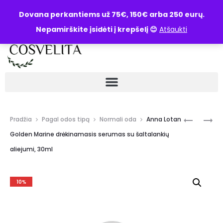
UŽKLAUSA
Dovana perkantiems už 75€, 150€ arba 250 eurų.
Nepamirškite įsidėti į krepšelį 😊
Atšaukti
Pradžia
Pagal odos tipą
Normali oda
Anna Lotan
Golden Marine drėkinamasis serumas su šaltalankių
aliejumi, 30ml
10%