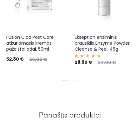
Fusion Cica Post Care
Ekseption enziminis
atkuriamasis kremas
prausiklis Enzyme Powder
pažeistai odai, 50ml
Cleanse & Peel, 45g
52,80
€
66,00
€
Įvertin
28,90
€
34,00
€
imas:
5.00
iš 5
Panašūs produktai