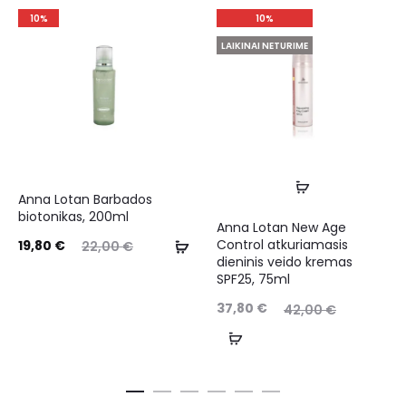
10%
10%
LAIKINAI NETURIME
Anna Lotan Barbados
biotonikas, 200ml
Anna Lotan New Age
Control atkuriamasis
19,80
€
22,00
€
dieninis veido kremas
SPF25, 75ml
37,80
€
42,00
€