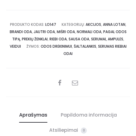
PRODUKTO KODAS:
LO147
KATEGORIJŲ:
AKCIJOS
,
ANNA LOTAN
,
BRANDI ODA
,
JAUTRI ODA
,
MIŠRI ODA
,
NORMALI ODA
,
PAGAL ODOS
TIPĄ
,
PREKIŲ ŽENKLAI
,
RIEBI ODA
,
SAUSA ODA
,
SERUMAI, AMPULĖS
,
VEIDUI
ŽYMOS:
ODOS DRĖKINIMUI
,
ŠALTALANKIS
,
SERUMAS RIEBIAI
ODAI
Aprašymas
Papildoma informacija
Atsiliepimai
0