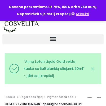
UŽKLAUSA
Dovana perkantiems už 75€, 150€ arba 250 eurų.
Nepamirškite įsidėti į krepšelį 😊
Atšaukti
“Anna Lotan Liquid Gold veido
kaukė su šaltalankių aliejumi, 60ml”
- įdėtas į krepšelį
Pradžia
Pagal odos tipą
Pigmentuota oda
COMFORT ZONE LUMINANT apsauginė priemonė su SPF