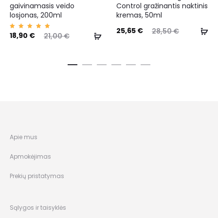
gaivinamasis veido
Control gražinantis naktinis
losjonas, 200ml
kremas, 50ml
25,65
€
28,50
€
Įvertin
18,90
€
21,00
€
imas:
5.00
iš 5
Apie mus
Apmokėjimas
Prekių pristatymas
Sąlygos ir taisyklės