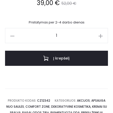
39,00
€
52,00
€
Pristatymas per 2-4 darbo dienas
Į krepšelį
PRODUKTO KODAS:
CZ12342
KATEGORIJOS:
AKCIJOS
,
APSAUGA
NUO SAULĖS
,
COMFORT ZONE
,
DEKORATYVINĖ KOSMETIKA, KREMAI SU
SPALVA
,
PAGAL ODOS TIPĄ
,
PIGMENTUOTA ODA
,
PREKIŲ ŽENKLAI
,