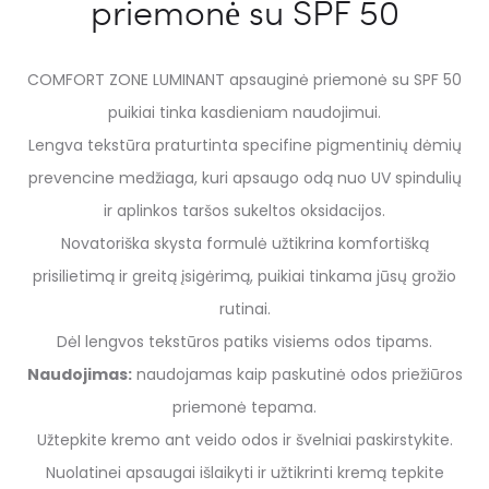
priemonė su SPF 50
COMFORT ZONE LUMINANT apsauginė priemonė su SPF 50
puikiai tinka kasdieniam naudojimui.
Lengva tekstūra praturtinta specifine pigmentinių dėmių
prevencine medžiaga, kuri apsaugo odą nuo UV spindulių
ir aplinkos taršos sukeltos oksidacijos.
Novatoriška skysta formulė užtikrina komfortišką
prisilietimą ir greitą įsigėrimą, puikiai tinkama jūsų grožio
rutinai.
Dėl lengvos tekstūros patiks visiems odos tipams.
Naudojimas:
naudojamas kaip paskutinė odos priežiūros
priemonė tepama.
Užtepkite kremo ant veido odos ir švelniai paskirstykite.
Nuolatinei apsaugai išlaikyti ir užtikrinti kremą tepkite