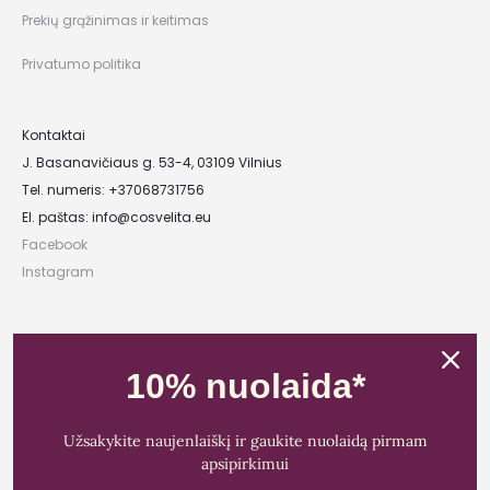
Prekių grąžinimas ir keitimas
Privatumo politika
Kontaktai
J. Basanavičiaus g. 53-4, 03109 Vilnius
Tel. numeris: +37068731756
El. paštas:
info@cosvelita.eu
Facebook
Instagram
UAB „Nikvera”
Įmonės kodas: 303481944
10% nuolaida*
PVM mokėtojo kodas: LT100011828014
Registracijos adresas: Bažnyčios g. 23-36, 25118 Lentvaris, Trakų r.
Užsakykite naujenlaiškį ir gaukite nuolaidą pirmam
Bankas: Paysera LT
apsipirkimui
Sąskaitos Nr.: LT89 3500 0100 0165 5773