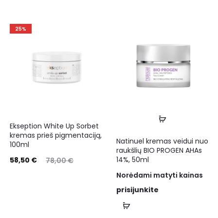
25%
Ekseption White Up Sorbet
kremas prieš pigmentaciją,
Natinuel kremas veidui nuo
100ml
raukšlių BIO PROGEN AHAs
14%, 50ml
58,50
€
78,00
€
Norėdami matyti kainas
prisijunkite