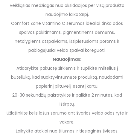
veikliąsias medžiagas nuo oksidacijos per visą produkto
naudojimo laikotarpį.
Comfort Zone vitamino C serumas idealiai tinka odos
spalvos pakitimams, pigmentinėms dėmėms,
netolygiems atspalviams, išsiplėtusioms poroms ir
pablogėjusiai veido spalvai koreguoti.
Naudojimas:
Atidarykite pakuotę žirklėmis ir supilkite miltelius į
buteliuką, kad suaktyvintumėte produktą, naudodami
popierinį piltuvėlį, esantį kartu.
20-30 sekundžių pakratykite ir palikite 2 minutes, kad
ištirptų.
Užlašinkite kelis lašus serumo ant švarios veido odos ryte ir
vakare.
Laikykite atokiai nuo šilumos ir tiesioginės šviesos.