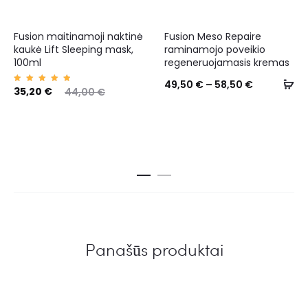
Fusion maitinamoji naktinė
Fusion Meso Repaire
kaukė Lift Sleeping mask,
raminamojo poveikio
100ml
regeneruojamasis kremas
49,50
€
–
58,50
€
Įvertin
35,20
€
44,00
€
imas:
5.00
iš 5
Panašūs produktai