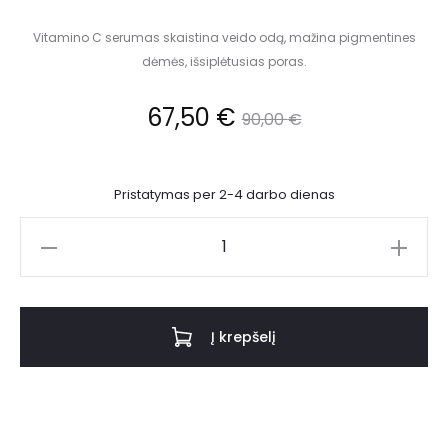
Vitamino C serumas skaistina veido odą, mažina pigmentines
dėmės, išsiplėtusias poras.
67,50
€
90,00
€
Pristatymas per 2-4 darbo dienas
Į krepšelį