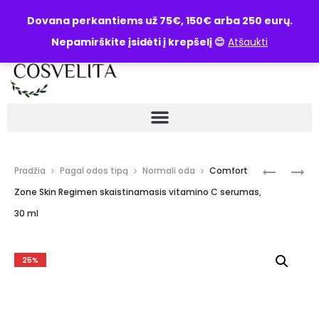
UŽKLAUSA
Dovana perkantiems už 75€, 150€ arba 250 eurų.
Nepamirškite įsidėti į krepšelį 😊
Atšaukti
Pradžia
Pagal odos tipą
Normali oda
Comfort
Zone Skin Regimen skaistinamasis vitamino C serumas,
30 ml
25%