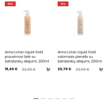
30%
10%
Anna Lotan Liquid Gold
Anna Lotan Liquid Gold
prausimosi želė su
valomasis pienelis su
šaltalankių aliejumi, 200ml
šaltalankių aliejumi, 200ml
15,40
€
20,70
€
22,00
€
23,00
€