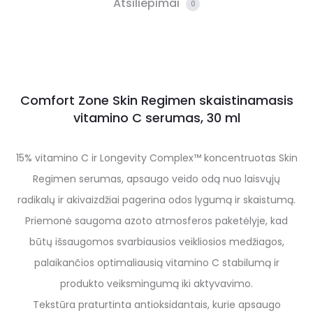
Atsiliepimai
0
Comfort Zone Skin Regimen skaistinamasis
vitamino C serumas, 30 ml
15% vitamino C ir Longevity Complex™ koncentruotas Skin
Regimen serumas, apsaugo veido odą nuo laisvųjų
radikalų ir akivaizdžiai pagerina odos lygumą ir skaistumą.
Priemonė saugoma azoto atmosferos paketėlyje, kad
būtų išsaugomos svarbiausios veikliosios medžiagos,
palaikančios optimaliausią vitamino C stabilumą ir
produkto veiksmingumą iki aktyvavimo.
Tekstūra praturtinta antioksidantais, kurie apsaugo