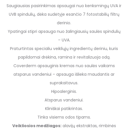
Saugiausias pasirinkimas apsaugai nuo kenksmingų UVA ir
UVB spindulių, dėka sudėtyje esančio 7 fotostabilių filtrų
derinio.
Ypatingai stipri apsauga nuo žalingiausių saulės spindulių
– UVA.
Praturtintas specialiu veikliųjų ingredientų deriniu, kuris
papildomai drėkina, ramina ir revitalizuoja odą.
Coverderm apsauginis kremas nuo saulės vaikams
atsparus vandeniui – apsauga išlieka maudantis ar
suprakaitavus.
Hipoalerginis.
Atsparus vandeniui.
Kliniškai patikrintas.
Tinka visiems odos tipams.
Veikliosios medžiagos:
alavijų ekstraktas, rimbinės