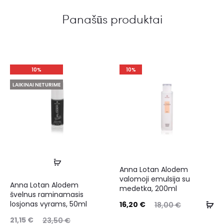
Panašūs produktai
10%
10%
LAIKINAI NETURIME
Anna Lotan Alodem
valomoji emulsija su
Anna Lotan Alodem
medetka, 200ml
švelnus raminamasis
losjonas vyrams, 50ml
16,20
€
18,00
€
21,15
€
23,50
€