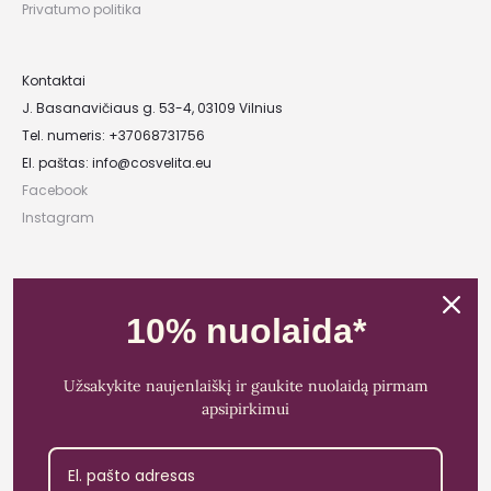
Privatumo politika
Kontaktai
J. Basanavičiaus g. 53-4, 03109 Vilnius
Tel. numeris: +37068731756
El. paštas:
info@cosvelita.eu
Facebook
Instagram
UAB „Nikvera”
Įmonės kodas: 303481944
10% nuolaida*
PVM mokėtojo kodas: LT100011828014
Registracijos adresas: Bažnyčios g. 23-36, 25118 Lentvaris, Trakų r.
Užsakykite naujenlaiškį ir gaukite nuolaidą pirmam
Bankas: Paysera LT
apsipirkimui
Sąskaitos Nr.: LT89 3500 0100 0165 5773