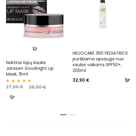
LAIKINAI NETURIME
HELIOCARE 360 PEDIATRICS
purškiama apsauga nuo
Naktinė lūpų kaukė
saulės vaikams SPF50+,
Janssen Goodnight Lip
200ml
Mask, 15ml
32,90
€
Įvertin
27,00
€
28,00
€
imas:
5.00
iš 5