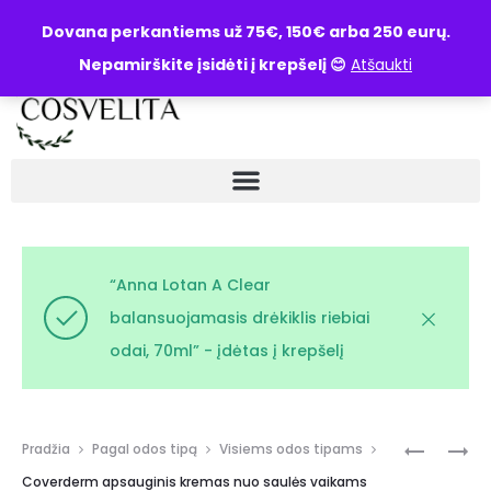
UŽKLAUSA
Dovana perkantiems už 75€, 150€ arba 250 eurų.
Nepamirškite įsidėti į krepšelį 😊
Atšaukti
“Anna Lotan A Clear
balansuojamasis drėkiklis riebiai
odai, 70ml” - įdėtas į krepšelį
Pradžia
Pagal odos tipą
Visiems odos tipams
Coverderm apsauginis kremas nuo saulės vaikams