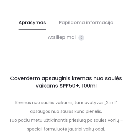
Aprašymas
Papildoma informacija
Atsiliepimai
0
Coverderm apsauginis kremas nuo saulės
vaikams SPF50+, 100ml
Kremas nuo saulės vaikams, tai inovatyvus „2 in 1“
apsaugos nuo saulės kūno pienelis.
Tuo pačiu metu užtikrinantis priežiūrą po saulės vonių –
speciali formuluotė jautriai vaikų odai.