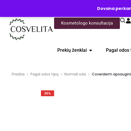
UŽKLAUSA
Dovana perkanti
Kosmetologo konsultacija
Prekių ženklai
Pagal odos 
Pradžia
Pagal odos tipą
Normali oda
Coverderm apsauginis
25%