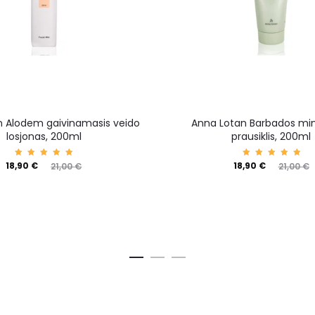
n Alodem gaivinamasis veido
Anna Lotan Barbados mine
losjonas, 200ml
prausiklis, 200ml
Įvertin
Įvertin
18,90
€
18,90
€
21,00
€
21,00
€
imas:
imas:
5.00
5.00
iš 5
iš 5