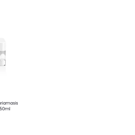
uriamasis
 50ml