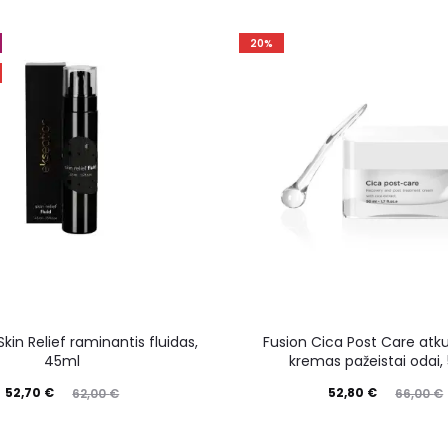
20%
kin Relief raminantis fluidas,
Fusion Cica Post Care atk
45ml
kremas pažeistai odai,
52,70
€
52,80
€
62,00
€
66,00
€