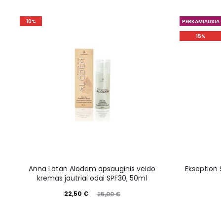
10%
PERKAMIAUSIA
15%
Anna Lotan Alodem apsauginis veido
Ekseption S
kremas jautriai odai SPF30, 50ml
22,50
€
25,00
€