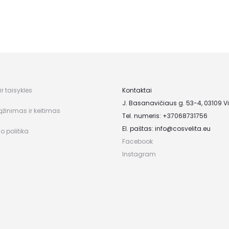
r taisyklės
Kontaktai
J. Basanavičiaus g. 53-4, 03109 Vi
ąžinimas ir keitimas
Tel. numeris: +37068731756
El. paštas:
info@cosvelita.eu
o politika
Facebook
Instagram