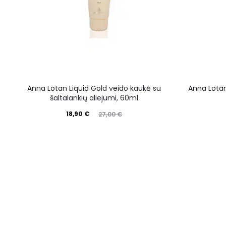
Anna Lotan Liquid Gold veido kaukė su
Anna Lota
šaltalankių aliejumi, 60ml
18,90
€
27,00
€