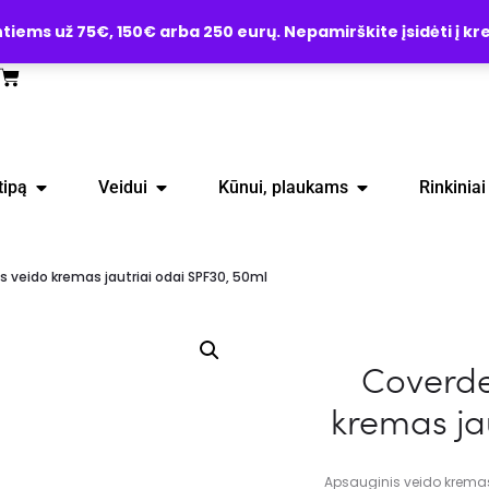
ems už 75€, 150€ arba 250 eurų. Nepamirškite įsidėti į kre
tipą
Veidui
Kūnui, plaukams
Rinkiniai
 veido kremas jautriai odai SPF30, 50ml
Coverde
kremas ja
Apsauginis veido kremas 