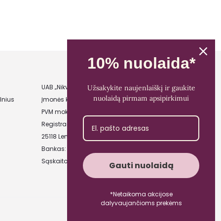
10% nuolaida*
UAB „Nikvera”
Užsakykite naujenlaiškį ir gaukite
nuolaidą pirmam apsipirkimui
lnius
Įmonės kodas: 303481944
PVM mokėtojo kodas: LT100011828014
Registracijos adresas: Bažnyčios g. 23-36,
25118 Lentvaris, Trakų r.
Bankas: Paysera LT
Sąskaitos Nr.: LT89 3500 0100 0165 5773
Gauti nuolaidą
*Netaikoma akcijose
dalyvaujančioms prekėms