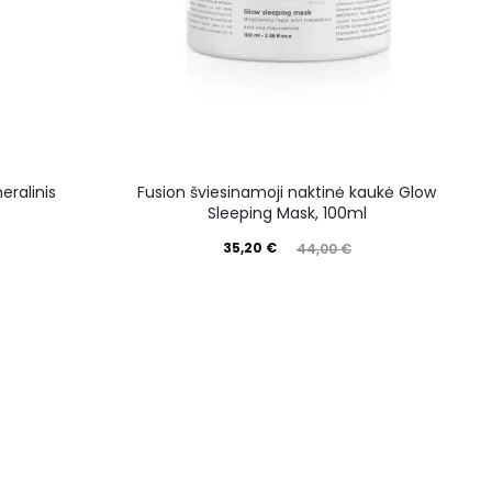
ralinis
Fusion šviesinamoji naktinė kaukė Glow
Sleeping Mask, 100ml
35,20
€
44,00
€