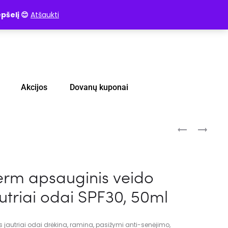
pšelį 😊
Atšaukti
Akcijos
Dovanų kuponai
rm apsauginis veido
utriai odai SPF30, 50ml
jautriai odai drėkina, ramina, pasižymi anti-senėjimo,