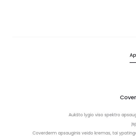
Ap
Cover
Aukšto lygio viso spektro apsaug
Įs
Coverderm apsauginis veido kremas, tai ypatingai