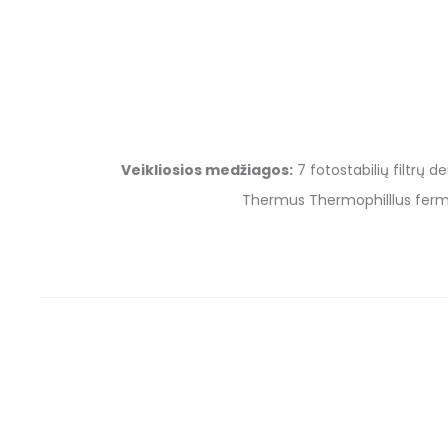
Veikliosios medžiagos:
7 fotostabilių filtrų d
Thermus Thermophilllus fermen