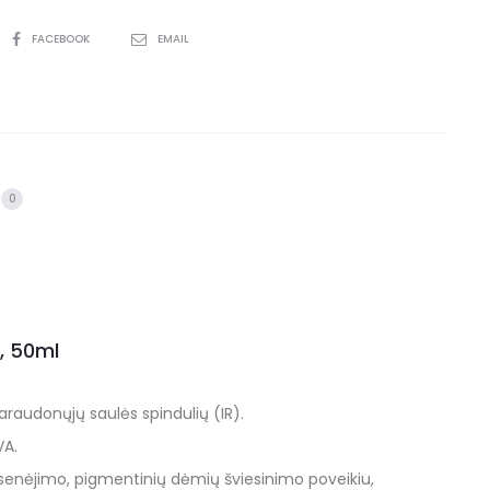
FACEBOOK
EMAIL
0
, 50ml
araudonųjų saulės spindulių (IR).
VA.
-senėjimo, pigmentinių dėmių šviesinimo poveikiu,