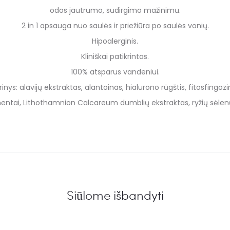
odos jautrumo, sudirgimo mažinimu.
2 in 1 apsauga nuo saulės ir priežiūra po saulės vonių.
Hipoalerginis.
Kliniškai patikrintas.
100% atsparus vandeniui.
erinys: alavijų ekstraktas, alantoinas, hialurono rūgštis, fitosfingo
tai, Lithothamnion Calcareum dumblių ekstraktas, ryžių sėlenų al
Siūlome išbandyti