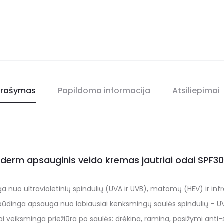
rašymas
Papildoma informacija
Atsiliepimai
derm apsauginis veido kremas jautriai odai SPF30
a nuo ultravioletinių spindulių (UVA ir UVB), matomų (HEV) ir infr
pūdinga apsauga nuo labiausiai kenksmingų saulės spindulių – U
 veiksminga priežiūra po saulės: drėkina, ramina, pasižymi anti