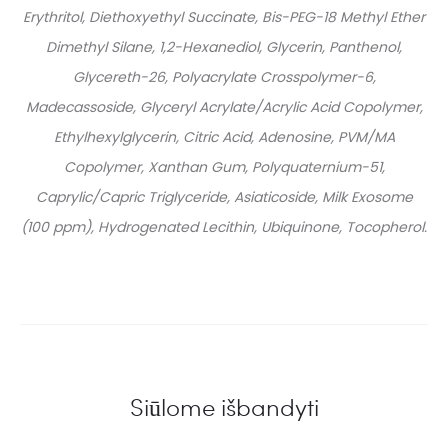
Erythritol, Diethoxyethyl Succinate, Bis-PEG-18 Methyl Ether
Dimethyl Silane, 1,2-Hexanediol, Glycerin, Panthenol,
Glycereth-26, Polyacrylate Crosspolymer-6,
Madecassoside, Glyceryl Acrylate/Acrylic Acid Copolymer,
Ethylhexylglycerin, Citric Acid, Adenosine, PVM/MA
Copolymer, Xanthan Gum, Polyquaternium-51,
Caprylic/Capric Triglyceride, Asiaticoside, Milk Exosome
(100 ppm), Hydrogenated Lecithin, Ubiquinone, Tocopherol.
Siūlome išbandyti