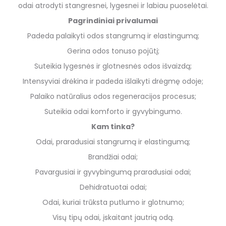
odai atrodyti stangresnei, lygesnei ir labiau puoselėtai.
Pagrindiniai privalumai
Padeda palaikyti odos stangrumą ir elastingumą;
Gerina odos tonuso pojūtį;
Suteikia lygesnės ir glotnesnės odos išvaizdą;
Intensyviai drėkina ir padeda išlaikyti drėgmę odoje;
Palaiko natūralius odos regeneracijos procesus;
Suteikia odai komforto ir gyvybingumo.
Kam tinka?
Odai, praradusiai stangrumą ir elastingumą;
Brandžiai odai;
Pavargusiai ir gyvybingumą praradusiai odai;
Dehidratuotai odai;
Odai, kuriai trūksta putlumo ir glotnumo;
Visų tipų odai, įskaitant jautrią odą.