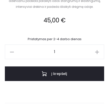
adenozinu padeda palaikyti odos stangrumą ir elastingumą,
intensyviai drėkina ir padeda išlaikyti drėgmę odoje.
45,00
€
Pristatymas per 2-4 darbo dienas
Į krepšelį