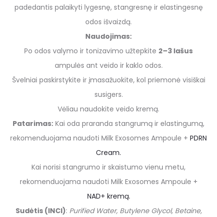
padedantis palaikyti lygesnę, stangresnę ir elastingesnę
odos išvaizdą.
Naudojimas:
Po odos valymo ir tonizavimo užtepkite
2–3 lašus
ampulės ant veido ir kaklo odos.
Švelniai paskirstykite ir įmasažuokite, kol priemonė visiškai
susigers.
Vėliau naudokite veido kremą.
Patarimas:
Kai oda praranda stangrumą ir elastingumą,
rekomenduojama naudoti Milk Exosomes Ampoule +
PDRN
Cream.
Kai norisi stangrumo ir skaistumo vienu metu,
rekomenduojama naudoti Milk Exosomes Ampoule +
NAD+ kremą.
Sudėtis (INCI)
:
Purified Water, Butylene Glycol, Betaine,