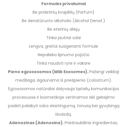
Formulės privalumai
Be pridėtinių kvapiklių (Parfum)
Be denatūruoto alkoholio (Alcohol Denat.)
Be eterinių aliejų
Tinka jautriai odai
Lengva, greitai susigerianti formulė
Nepalieka lipnumo pojūčio
Tinka naudoti ryte ir vakare
Pieno egzososomos (Milk Exosomes).
Pažangi veiklioji
medžiaga, išgaunama iš priešpienio (colostrum).
Egzososomos natūraliai dalyvauja ląstelių komunikacijos
procesuose ir kosmetikoje vertinamos dėl gebėjimo
padėti palaikyti odos elastingumą, tonusą bei gyvybingą
išvaizdą.
Adenozinas (Adenosine).
Priešraukšlinis ingredientas,