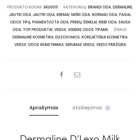
PRODUKTO KODAS:
SKU0011
KATEGORIJŲ:
BRANDI ODA
,
DERMALINE
,
JAUTRI ODA
,
JAUTRI ODA
,
KREMAI
,
MIŠRI ODA
,
NORMALI ODA
,
PAGAL
ODOS TIPĄ
,
PIGMENTUOTA ODA
,
PREKIŲ ŽENKLAI
,
RIEBI ODA
,
SAUSA
ODA
,
TOP PRODUKTAI
,
VEIDUI
,
VISIEMS ODOS TIPAMS
ŽYMOS:
DERMALINE KOSMETIKA
,
EGZOSOMOS
,
KORĖJIETIŠKA KOSMETIKA
VEIDUI
,
ODOS SKAISTINIMUI
,
SERUMAS VEIDUI
,
VEIDO PRIEŽIŪRA
Aprašymas
Atsiliepimai
0
Dermaline D’Lexo Milk