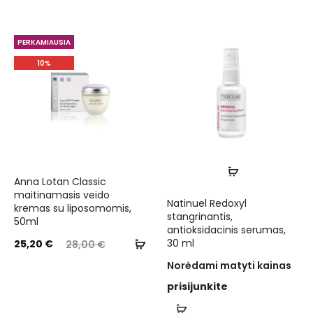
PERKAMIAUSIA
10%
Anna Lotan Classic
maitinamasis veido
Natinuel Redoxyl
kremas su liposomomis,
stangrinantis,
50ml
antioksidacinis serumas,
30 ml
25,20
€
28,00
€
Norėdami matyti kainas
prisijunkite