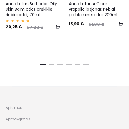
Anna Lotan Barbados Oily
Anna Lotan A Clear
Skin Balm odos drėkiklis
Propolio losjonas riebiai,
riebiai odai, 70ml
probleminei odai, 200ml
18,90
€
21,00
€
Įvertin
20,25
€
27,00
€
imas:
5.00
iš 5
Apie mus
Apmokėjimas