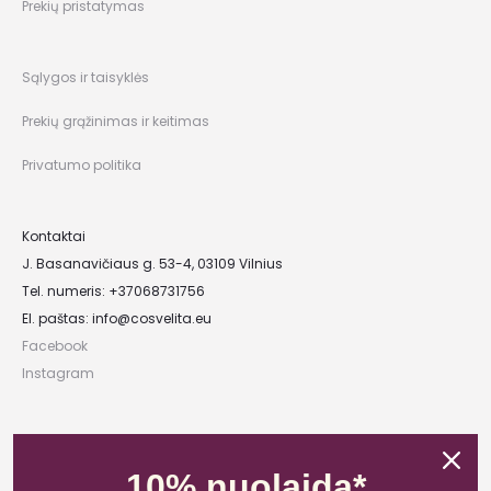
Prekių pristatymas
Sąlygos ir taisyklės
Prekių grąžinimas ir keitimas
Privatumo politika
Kontaktai
J. Basanavičiaus g. 53-4, 03109 Vilnius
Tel. numeris: +37068731756
El. paštas:
info@cosvelita.eu
Facebook
Instagram
UAB „Nikvera”
Įmonės kodas: 303481944
10% nuolaida*