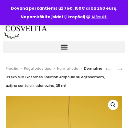
UŽKLAUSA
Dovana perkantiems už 75€, 150€ arba 250 eurų.
Nepamirškite įsidėti į krepšelį 😊
Atšaukti
Pradžia
Pagal odos tipą
Normali oda
Dermaline
D’Lexo Milk Exosomes Solution Ampoule su egzosomom,
azijine centele ir adenozinu, 35 ml