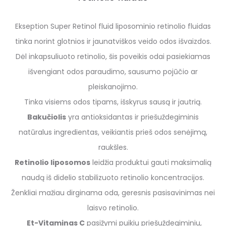
Ekseption Super Retinol fluid liposominio retinolio fluidas
tinka
norint
glotnios ir jaunatviškos veido
odos
išvaizdos.
Dėl inkapsuliuoto retinolio, šis poveikis odai pasiekiamas
išvengiant
odos paraudimo, sausumo pojūčio ar
pleiskanojimo.
Tinka visiems odos tipams, išskyrus sausą ir jautrią.
Baku
čiolis
yra antioksidantas ir priešuždegiminis
natūralus ingredientas,
veikiantis prieš odos senėjimą,
raukšles.
Retinolio liposomos
leidžia
produkt
ui
gauti
maksimalią
naudą
iš didelio stabilizuoto retinolio
koncentracijos.
Ž
enkliai mažiau dirginama oda, geresnis pasisavinimas nei
laisvo retinolio.
Et-Vitaminas C
pasižymi
puik
iu
priešuždegimin
iu
,