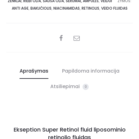
ŽENKLAI
,
RIEBI ODA
,
SAUSA ODA
,
SERUMAI, AMPULĖS
,
VEIDUI
ŽYMOS:
ANTI AGE
,
BAKUČIOLIS
,
NIACINAMIDAS
,
RETINOLIS
,
VEIDO FLUIDAS
Aprašymas
Papildoma informacija
Atsiliepimai
0
Ekseption Super Retinol fluid liposominio
retinolio fluidas