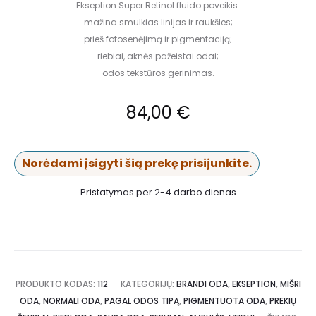
Ekseption Super Retinol fluido poveikis:
mažina smulkias linijas ir raukšles;
prieš
fotosenėjim
ą
ir pigmentacij
ą;
riebiai, aknės pažeistai odai
;
odos tekst
ūros gerinimas.
84,00
€
Norėdami įsigyti šią prekę prisijunkite.
Pristatymas per 2-4 darbo dienas
PRODUKTO KODAS:
112
KATEGORIJŲ:
BRANDI ODA
,
EKSEPTION
,
MIŠRI
ODA
,
NORMALI ODA
,
PAGAL ODOS TIPĄ
,
PIGMENTUOTA ODA
,
PREKIŲ