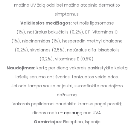
mažina UV žalą odai bei
mažina
atopinio dermatito
simptomus.
Veikliosios medžiagos:
r
etinol
is
liposomose
(1%), natūralus
ba
k
učiolis
(0,2%), ET-Vitaminas C
(1%), niacinamidas (1%), hesperedin methyl chalcone
(0,2
%), skvalanas (2,5%), natūralus alfa-bisabololis
(0,2%), vitaminas E (0,5%).
Naudojimas:
k
artą
per dieną
vakarais
paskirstykite keletą
lašelių serumo ant švarios, tonizuotos veido odos.
Jei oda tampa sausa ar jautri, sumažinkite naudojimo
dažnumą.
Vakarais
papildomai
naudokite kremus
pagal poreikį
;
dienos metu –
apsaug
ą
nuo UVA.
Gamintojas:
Ekseption, Ispanija