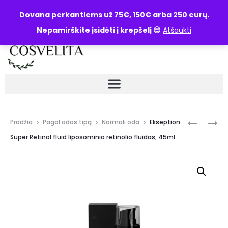
UŽKLAUSA
Dovana perkantiems už 75€, 150€ arba 250 eurų.
Nepamirškite įsidėti į krepšelį 😊
Atšaukti
Pradžia
Pagal odos tipą
Normali oda
Ekseption
Super Retinol fluid liposominio retinolio fluidas, 45ml