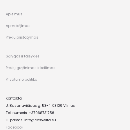
Apie mus
Apmokėjimas
Prekių pristatymas
Sąlygos ir taisyklės
Prekių grąžinimas ir keitimas
Privatumo politika
Kontaktai
J. Basanavičiaus g. 53-4, 03109 Vilnius
Tel. numeris: +37068731756
El. paštas:
info@cosvelita.eu
Facebook