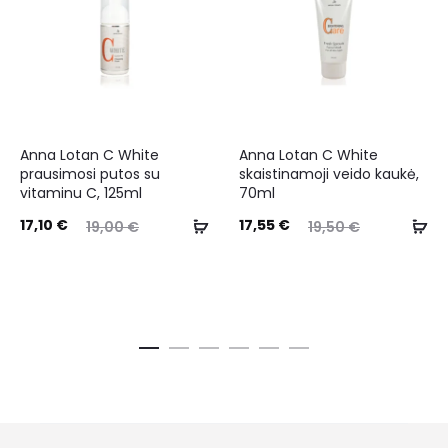
Anna Lotan C White
Anna Lotan C White
prausimosi putos su
skaistinamoji veido kaukė,
vitaminu C, 125ml
70ml
17,10
€
17,55
€
19,00
€
19,50
€