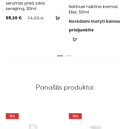
serumas prieš odos
Natinuel naktinis kremas
senėjimą, 30ml
Elisir, 50ml
59,20
€
74,00
€
Norėdami matyti kainas
prisijunkite
Panašūs produktai
10%
10%