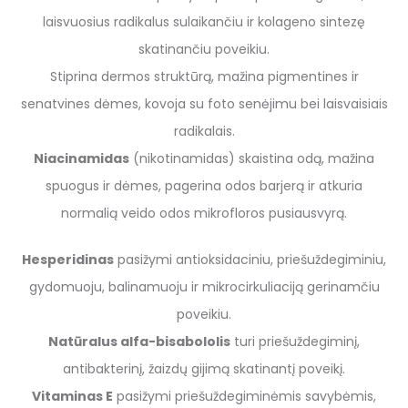
laisvuosius radikalus sulaikan
čiu
ir kolagen
o sintezę
skatinan
čiu
poveiki
u.
S
tiprin
a
derm
os struktūrą
,
mažina pigmentines ir
senatvines dėmes, kovoja su foto senėjimu bei laisvaisiais
radikalais.
Niacinamidas
(nikotinamidas) s
kaistina odą, mažina
spuogus ir dėmes, pagerina odos barjerą ir atkuria
normalią veido odos mikrofloros
pusiausvyrą.
Hesperidinas
pasižymi
antioksida
ciniu
, priešuždegimini
u
,
gyd
omuoju
, balina
muoju
ir mikrocirkuliaciją
gerina
m
čiu
poveikiu.
Nat
ūralus
al
f
a-
b
isabololis
t
uri priešuždegiminį
,
antibakterinį,
ž
aizdų gijimą
skatinantį
poveikį.
Vitaminas
E
pasižymi
priešuždegimi
nėmis
savyb
ėmis,