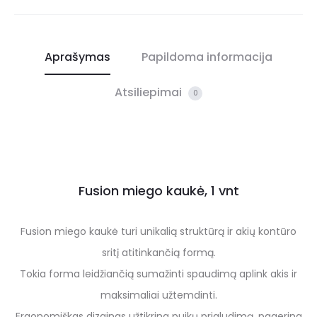
Aprašymas
Papildoma informacija
Atsiliepimai
0
Fusion miego kaukė, 1 vnt
Fusion miego kaukė turi unikalią struktūrą ir akių kontūro
sritį atitinkančią formą.
Tokia forma leidžiančią sumažinti spaudimą aplink akis ir
maksimaliai užtemdinti.
Ergonomiškas dizainas užtikrina puikų prigludimą, pagerina