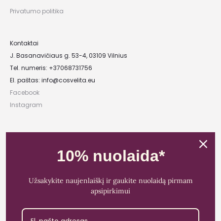
Privatumo politika
Kontaktai
J. Basanavičiaus g. 53-4, 03109 Vilnius
Tel. numeris: +37068731756
El. paštas:
info@cosvelita.eu
Facebook
Instagram
UAB „Nikvera”
Įmonės kodas: 303481944
10% nuolaida*
PVM mokėtojo kodas: LT100011828014
Registracijos adresas: Bažnyčios g. 23-36, 25118 Lentvaris, Trakų r.
Užsakykite naujenlaiškį ir gaukite nuolaidą pirmam
Bankas: Paysera LT
apsipirkimui
Sąskaitos Nr.: LT89 3500 0100 0165 5773