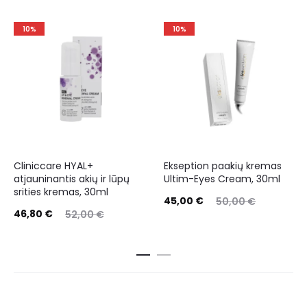
10%
10%
Cliniccare HYAL+
Ekseption paakių kremas
atjauninantis akių ir lūpų
Ultim-Eyes Cream, 30ml
srities kremas, 30ml
45,00
€
50,00
€
46,80
€
52,00
€