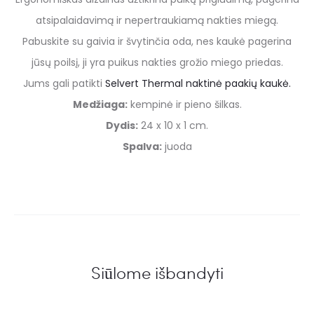
atsipalaidavimą ir nepertraukiamą nakties miegą.
Pabuskite su gaivia ir švytinčia oda, nes kaukė pagerina
jūsų poilsį, ji yra puikus nakties grožio miego priedas.
Jums gali patikti
Selvert Thermal naktinė paakių kaukė.
Medžiaga:
kempinė ir pieno šilkas.
Dydis:
24 x 10 x 1 cm.
Spalva:
juoda
Siūlome išbandyti