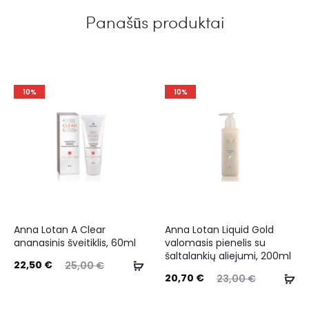
Panašūs produktai
10%
10%
Anna Lotan A Clear
Anna Lotan Liquid Gold
ananasinis šveitiklis, 60ml
valomasis pienelis su
šaltalankių aliejumi, 200ml
22,50
€
25,00
€
20,70
€
23,00
€