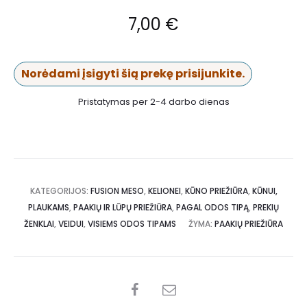
7,00
€
Norėdami įsigyti šią prekę prisijunkite.
Pristatymas per 2-4 darbo dienas
KATEGORIJOS:
FUSION MESO
,
KELIONEI
,
KŪNO PRIEŽIŪRA
,
KŪNUI,
PLAUKAMS
,
PAAKIŲ IR LŪPŲ PRIEŽIŪRA
,
PAGAL ODOS TIPĄ
,
PREKIŲ
ŽENKLAI
,
VEIDUI
,
VISIEMS ODOS TIPAMS
ŽYMA:
PAAKIŲ PRIEŽIŪRA