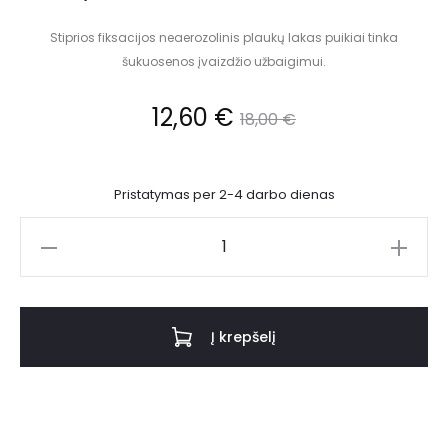
Stiprios fiksacijos neaerozolinis plaukų lakas puikiai tinka
šukuosenos įvaizdžio užbaigimui.
12,60
€
18,00
€
Pristatymas per 2-4 darbo dienas
Į krepšelį