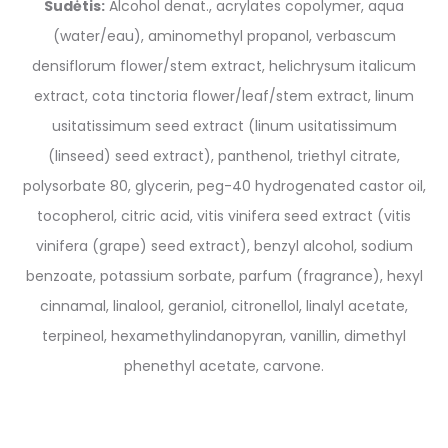
Sudėtis:
Alcohol denat., acrylates copolymer, aqua
(water/eau), aminomethyl propanol, verbascum
densiflorum flower/stem extract, helichrysum italicum
extract, cota tinctoria flower/leaf/stem extract, linum
usitatissimum seed extract (linum usitatissimum
(linseed) seed extract), panthenol, triethyl citrate,
polysorbate 80, glycerin, peg-40 hydrogenated castor oil,
tocopherol, citric acid, vitis vinifera seed extract (vitis
vinifera (grape) seed extract), benzyl alcohol, sodium
benzoate, potassium sorbate, parfum (fragrance), hexyl
cinnamal, linalool, geraniol, citronellol, linalyl acetate,
terpineol, hexamethylindanopyran, vanillin, dimethyl
phenethyl acetate, carvone.