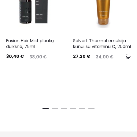
Fusion Hair Mist plaukų
Selvert Thermal emulsija
dulksna, 75ml
kūnui su vitaminu C, 200ml
30,40
€
27,20
€
38,00
€
34,00
€