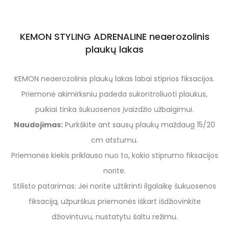
KEMON STYLING ADRENALINE neaerozolinis
plaukų lakas
KEMON neaerozolinis plaukų lakas labai stiprios fiksacijos.
Priemonė akimirksniu padeda sukontroliuoti plaukus,
puikiai tinka šukuosenos įvaizdžio užbaigimui.
Naudojimas:
Purkškite ant sausų plaukų maždaug 15/20
cm atstumu.
Priemonės kiekis priklauso nuo to, kokio stiprumo fiksacijos
norite.
Stilisto patarimas: Jei norite užtikrinti ilgalaikę šukuosenos
fiksaciją, užpurškus priemonės iškart išdžiovinkite
džiovintuvu, nustatytu šaltu režimu.