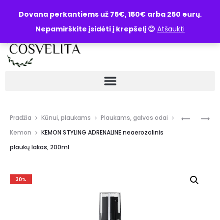
UŽKLAUSA
Dovana perkantiems už 75€, 150€ arba 250 eurų.
Nepamirškite įsidėti į krepšelį 😊
Atšaukti
Pradžia
Kūnui, plaukams
Plaukams, galvos odai
Kemon
KEMON STYLING ADRENALINE neaerozolinis
plaukų lakas, 200ml
30%