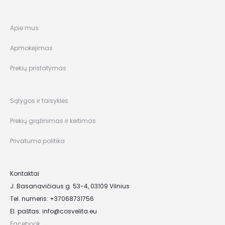
Apie mus
Apmokėjimas
Prekių pristatymas
Sąlygos ir taisyklės
Prekių grąžinimas ir keitimas
Privatumo politika
Kontaktai
J. Basanavičiaus g. 53-4, 03109 Vilnius
Tel. numeris: +37068731756
El. paštas:
info@cosvelita.eu
Facebook