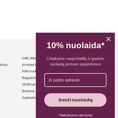
10% nuolaida*
UAB „Nikvera”
Užsakykite naujenlaiškį ir gaukite
nuolaidą pirmam apsipirkimui
lnius
Įmonės kodas: 303481944
PVM mokėtojo kodas: LT100011828014
Registracijos adresas: Bažnyčios g. 23-36,
25118 Lentvaris, Trakų r.
Bankas: Paysera LT
Sąskaitos Nr.: LT89 3500 0100 0165 5773
Gauti nuolaidą
*Netaikoma akcijose