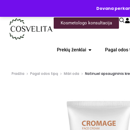
UŽKLAUSA
Dovana perkanti
Kosmetologo konsultacija
Prekių ženklai
Pagal odos 
Pradžia
Pagal odos tipą
Mišri oda
Natinuel apsaugininis k