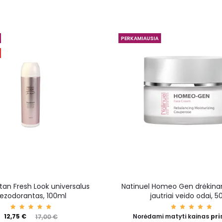
PERKAMIAUSIA
tan Fresh Look universalus
Natinuel Homeo Gen drėkina
ezodorantas, 100ml
jautriai veido odai, 
Įvertin
Įvertin
12,75
€
Norėdami matyti kainas
pri
17,00
€
imas:
imas: