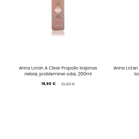
Anna Lotan A Clear Propolio losjonas
Anna Lotan
riebiai, probleminei odai, 200ml
lo
18,90
€
21,00
€