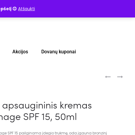
pšelį 😊
Atšaukti
Akcijos
Dovanų kuponai
l apsaugininis kremas
age SPF 15, 50ml
e SPF 15 pailginama įdegio trukmę, oda įgauna bronzinį