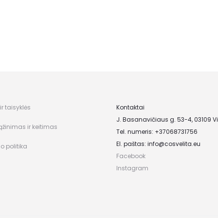
r taisyklės
Kontaktai
J. Basanavičiaus g. 53-4, 03109 Vi
ąžinimas ir keitimas
Tel. numeris: +37068731756
El. paštas:
info@cosvelita.eu
o politika
Facebook
Instagram