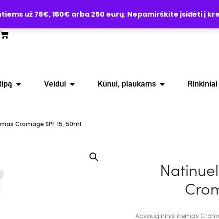
ems už 75€, 150€ arba 250 eurų. Nepamirškite įsidėti į kre
tipą
Veidui
Kūnui, plaukams
Rinkiniai
remas Cromage SPF 15, 50ml
Natinue
Crom
Apsaugininis kremas Cromag