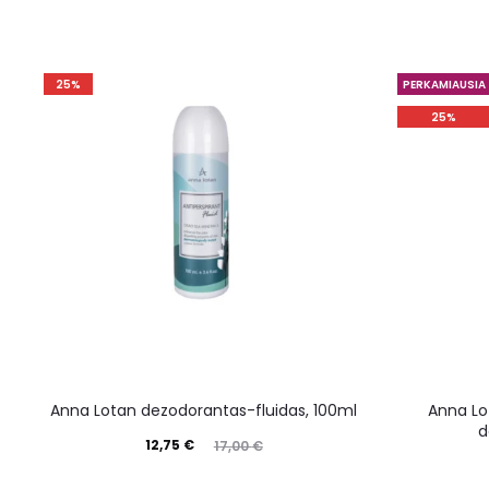
25%
PERKAMIAUSIA
25%
Anna Lotan dezodorantas-fluidas, 100ml
Anna Lo
d
12,75
€
17,00
€