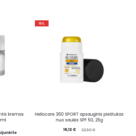
15%
ntis kremas
Heliocare 360 SPORT apsauginis pieštukas
50ml
nuo saulės SPF 50, 25g
19,12
€
22,50
€
sijunkite