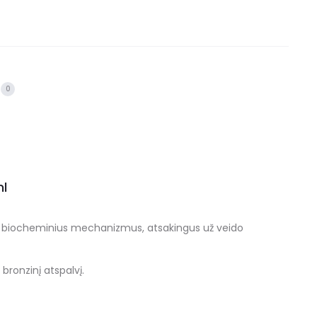
0
ml
oja biocheminius mechanizmus, atsakingus už veido
 bronzinį atspalvį.