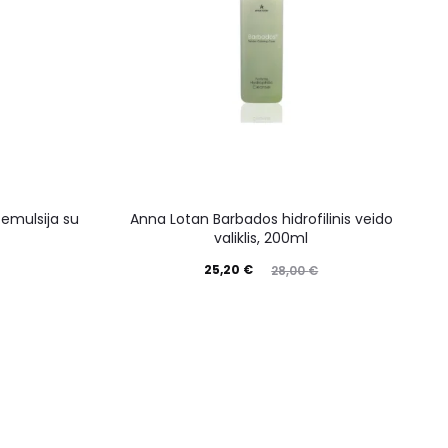
emulsija su
Anna Lotan Barbados hidrofilinis veido
valiklis, 200ml
25,20
€
28,00
€