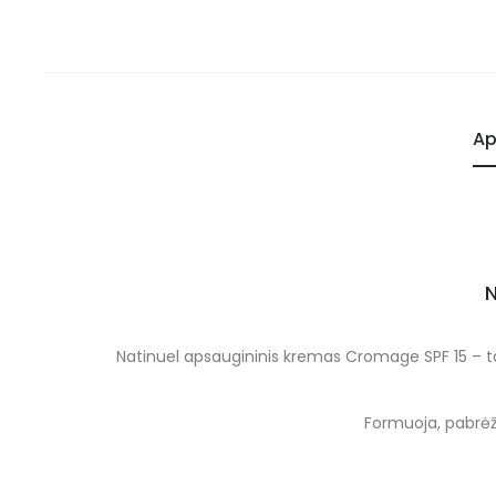
Ap
N
Natinuel apsaugininis kremas Cromage SPF 15 – ta
Formuoja, pabrėžia