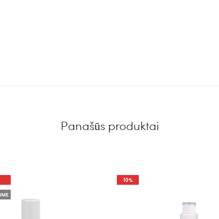
5.00
5.00
iš 5
iš 5
Panašūs produktai
10%
IME