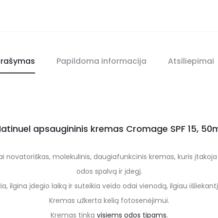
rašymas
Papildoma informacija
Atsiliepimai
atinuel apsaugininis kremas Cromage SPF 15, 50
i novatoriškas, molekulinis, daugiafunkcinis kremas, kuris įtak
odos spalvą ir įdegį.
, ilgina įdegio laiką ir suteikia veido odai vienodą, ilgiau išliekantį
Kremas užkerta kelią fotosenėjimui.
Kremas tinka
visiems odos tipams.