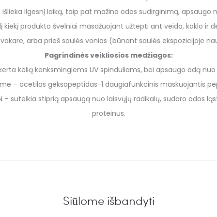
 išlieka ilgesnį laiką, taip pat mažina odos sudirginimą, apsaug
į kiekį produkto švelniai masažuojant užtepti ant veido, kaklo ir deko
r vakare, arba prieš saulės vonias (būnant saulės ekspozicijoje nau
Pagrindinės veikliosios medžiagos:
žkerta kelią kenksmingiems UV spinduliams, bei apsaugo odą nuo 
me – acetilas geksopeptidas-1 daugiafunkcinis maskuojantis pe
N – suteikia stiprią apsaugą nuo laisvųjų radikalų, sudaro odos l
proteinus.
Siūlome išbandyti