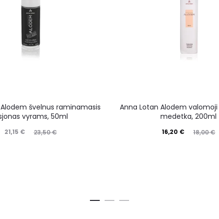
 Alodem švelnus raminamasis
Anna Lotan Alodem valomoji 
sjonas vyrams, 50ml
medetka, 200ml
21,15
€
16,20
€
23,50
€
18,00
€