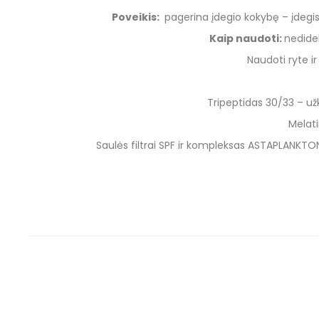
Poveikis:
pagerina įdegio kokybę – įdegis
Kaip naudoti:
nedidel
Naudoti ryte i
Tripeptidas 30/33 – u
Melati
Saulės filtrai SPF ir kompleksas ASTAPLANKTO