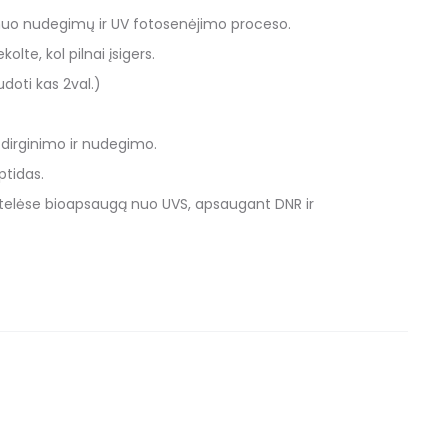
o nuo nudegimų ir UV fotosenėjimo proceso.
lte, kol pilnai įsigers.
doti kas 2val.)
dirginimo ir nudegimo.
ptidas.
ąstelėse bioapsaugą nuo UVS, apsaugant DNR ir