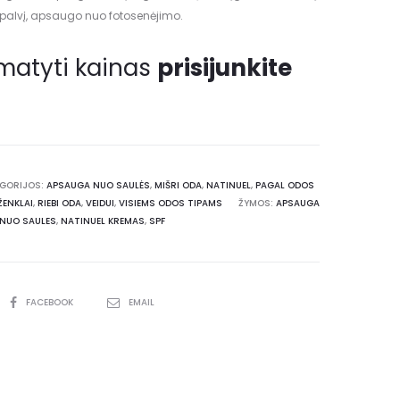
palvį, apsaugo nuo fotosenėjimo.
matyti kainas
prisijunkite
GORIJOS:
APSAUGA NUO SAULĖS
,
MIŠRI ODA
,
NATINUEL
,
PAGAL ODOS
ŽENKLAI
,
RIEBI ODA
,
VEIDUI
,
VISIEMS ODOS TIPAMS
ŽYMOS:
APSAUGA
NUO SAULES
,
NATINUEL KREMAS
,
SPF
FACEBOOK
EMAIL