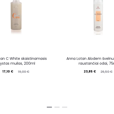
an C White skaistinamasis
Anna Lotan Alodem švelnus 
kystas muilas, 200ml
raustančiai odai, 7
17,10
€
23,85
€
19,00
€
26,50
€