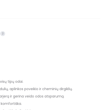
2
visų tipų odai.
ų, aplinkos poveikio ir cheminių dirgiklių.
rjerą ir gerina veido odos atsparumą.
 komfortiška.