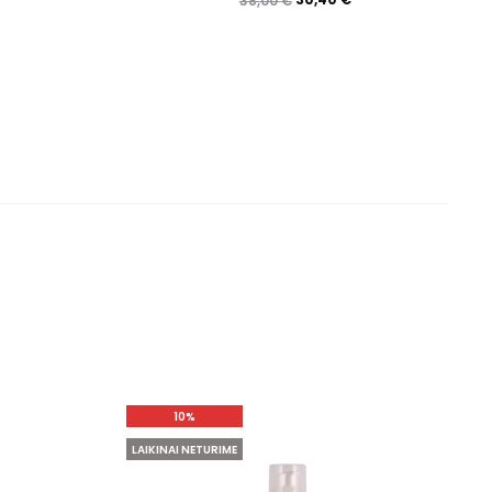
38,00
€
imas:
5.00
iš 5
10%
LAIKINAI NETURIME