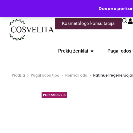
UŽKLAUSA
Dovana perkanti
Kosmetologo konsultacija
Prekių ženklai
Pagal odos 
Pradžia
Pagal odos tipą
Normali oda
Natinuel regeneruoja
PERKAMIAUSIA