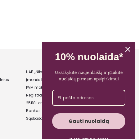
10% nuolaida*
UAB „Nikvera”
Užsakykite naujenlaiškį ir gaukite
nuolaidą pirmam apsipirkimui
lnius
Įmonės kodas: 303481944
PVM mokėtojo kodas: LT100011828014
Registracijos adresas: Bažnyčios g. 23-36,
25118 Lentvaris, Trakų r.
Bankas: Paysera LT
Sąskaitos Nr.: LT89 3500 0100 0165 5773
Gauti nuolaidą