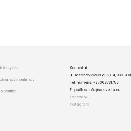
r taisyklės
Kontaktai
J. Basanavičiaus g. 53-4, 03109 Vi
ąžinimas ir keitimas
Tel. numeris: +37068731756
El. paštas:
info@cosvelita.eu
o politika
Facebook
Instagram