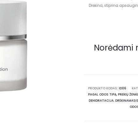
Drėkina, stiprina apsaugin
Norėdami 
PRODUKTO KODAS:
ID06
KAT
PAGAL ODOS TIPĄ
,
PREKIŲ ŽENK
DEHIDRATACIJA
,
DRĖKINAMASI
ODOS