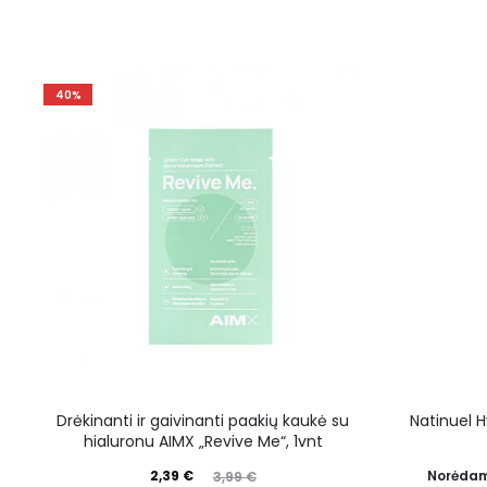
40%
Drėkinanti ir gaivinanti paakių kaukė su
Natinuel H
hialuronu AIMX „Revive Me“, 1vnt
2,39
€
Norėdam
3,99
€