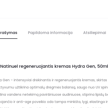
rašymas
Papildoma informacija
Atsiliepimai
Natinuel regeneruojantis kremas Hydra Gen, 50ml
 Gen – intensyviai drėkinantis ir regeneruojantis kremas, skirtas 
tyvumu užtikrina optimalų drėgmės balansą, saugo nuo UV spinduli
na vandens netekimą paviršiniuose audiniuose, stiprina lipidų ba
ojančio ir anti-age poveikio oda tampa minkšta, lygi, elastinga ir