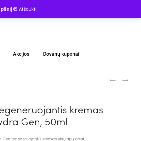
pšelį 😊
Atšaukti
Akcijos
Dovanų kuponai
regeneruojantis kremas
ydra Gen, 50ml
a Gen regeneruojantis kremas visų tipų odai.