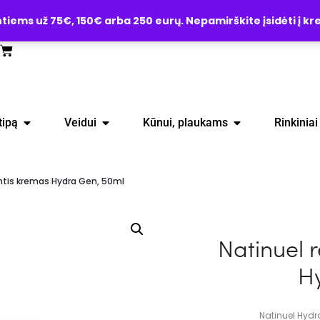
ems už 75€, 150€ arba 250 eurų. Nepamirškite įsidėti į kre
tipą
Veidui
Kūnui, plaukams
Rinkiniai
ntis kremas Hydra Gen, 50ml
Natinuel 
H
Natinuel Hydr