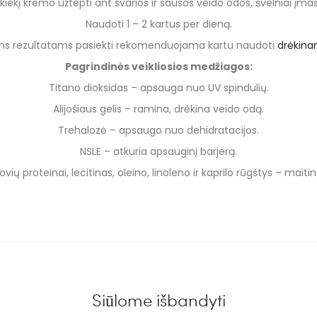
 kiekį kremo užtepti ant švarios ir sausos veido odos, švelniai įmasa
Naudoti 1 – 2 kartus per dieną.
ms rezultatams pasiekti rekomenduojama kartu naudoti
drėkina
Pagrindinės veikliosios medžiagos:
Titano dioksidas – apsauga nuo UV spindulių.
Alijošiaus gelis – ramina, drėkina veido odą.
Trehalozė – apsaugo nuo dehidratacijos.
NSLE – atkuria apsauginį barjerą.
ovių proteinai, lecitinas, oleino, linoleno ir kaprilo rūgštys – maitin
Siūlome išbandyti