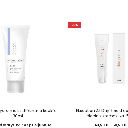
25%
ydra moist drėkinanti kaukė,
Ekseption All Day Shield a
30ml
dieninis kremas SPF 
i matyti kainas
prisijunkite
43,50
€
–
58,50
€