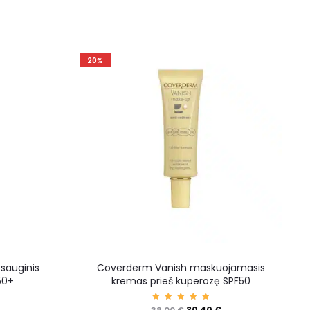
20%
psauginis
Coverderm Vanish maskuojamasis
50+
kremas prieš kuperozę SPF50
Įvertin
30,40
€