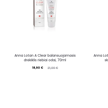
Anna Lotan A Clear balansuojamasis
Anna Lot
drėkiklis riebiai odai, 70ml
s
18,90
€
21,00
€