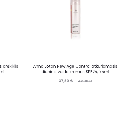
drėkiklis
Anna Lotan New Age Control atkuriamasis
5ml
dieninis veido kremas SPF25, 75ml
37,80
€
42,00
€