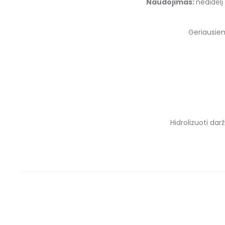
Naudojimas:
nedidelį
Geriausie
Hidrolizuoti darž