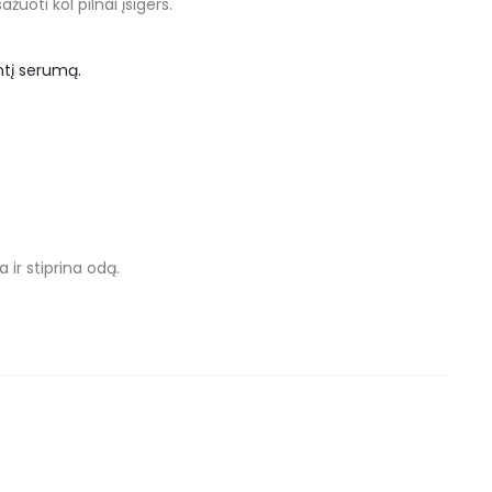
žuoti kol pilnai įsigers.
ntį serumą.
a ir stiprina odą.