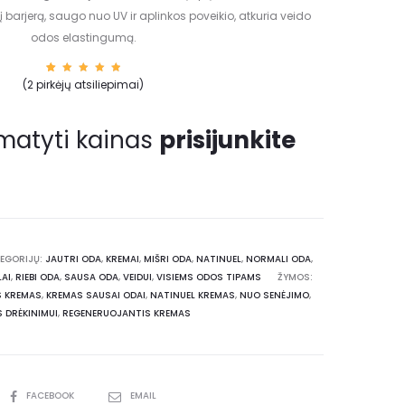
į barjerą, saugo nuo UV ir aplinkos poveikio, atkuria veido
odos elastingumą.
2
Įvertin
(
2
pirkėjų atsiliepimai)
imas:
5.00
iš
5
(viso
įvertin
matyti kainas
prisijunkite
imų:
)
EGORIJŲ:
JAUTRI ODA
,
KREMAI
,
MIŠRI ODA
,
NATINUEL
,
NORMALI ODA
,
LAI
,
RIEBI ODA
,
SAUSA ODA
,
VEIDUI
,
VISIEMS ODOS TIPAMS
ŽYMOS:
S KREMAS
,
KREMAS SAUSAI ODAI
,
NATINUEL KREMAS
,
NUO SENĖJIMO
,
 DRĖKINIMUI
,
REGENERUOJANTIS KREMAS
FACEBOOK
EMAIL