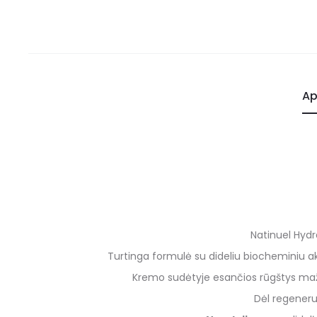
Ap
Natinuel Hydra
Turtinga formulė su dideliu biocheminiu ak
Kremo sudėtyje esančios rūgštys maži
Dėl regeneru