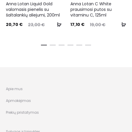
Anna Lotan Liquid Gold
Anna Lotan C White
valomasis pienelis su
prausimosi putos su
šaltalankių aliejumi, 200ml
vitaminu C, 125ml
20,70
€
17,10
€
23,00
€
19,00
€
Apie mus
Apmokėjimas
Prekių pristatymas
Sąlygos ir taisyklės