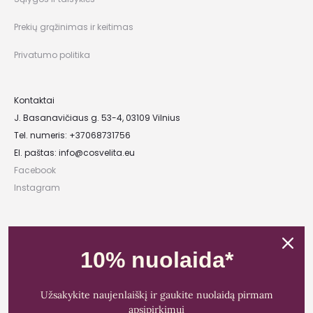
Prekių grąžinimas ir keitimas
Privatumo politika
Kontaktai
J. Basanavičiaus g. 53-4, 03109 Vilnius
Tel. numeris: +37068731756
El. paštas:
info@cosvelita.eu
Facebook
Instagram
UAB „Nikvera”
Įmonės kodas: 303481944
10% nuolaida*
PVM mokėtojo kodas: LT100011828014
Registracijos adresas: Bažnyčios g. 23-36, 25118 Lentvaris, Trakų r.
Užsakykite naujenlaiškį ir gaukite nuolaidą pirmam
Bankas: Paysera LT
apsipirkimui