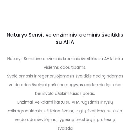
Naturys Sensitive enziminis kreminis šveitiklis
su AHA
Naturys Sensitive enziminis kreminis šveitiklis su AHA tinka
visiems odos tipams.
Šveičiamasis ir regeneruojamasis šveitiklis nedirgindamas
veido odos švelniai pašalina negyvas epidermio ląsteles
bei išvalo užsikimšusias poras.
Enzimai, veikdami kartu su AHA rūgštimis ir ryžių
mikrogranulėmis, užtikrina švelnų ir gilų šveitimą, suteikia
veido odai švytėjimo, lygesnę tekstūrą ir gražesnę
išvaizdą.