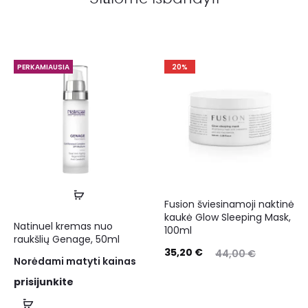
PERKAMIAUSIA
20%
Fusion šviesinamoji naktinė
kaukė Glow Sleeping Mask,
Natinuel kremas nuo
100ml
raukšlių Genage, 50ml
35,20
€
44,00
€
Norėdami matyti kainas
prisijunkite