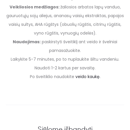
Veikliosios medžiagos:
žaliosios arbatos lapų vanduo,
gauruotųjų sojų aliejus, ananasų vaisių ekstraktas, papajos
vaisių sultys, AHA rūgštys (obuolių rūgštis, citrinų rūgštis,
vyno rūgštis, vynuogių odelės).
Naudojimas:
paskirstyti šveitiklį ant veido ir švelniai
pamasažuokite.
Laikykite 5-7 minutes, po to nuplaukite šiltu vandeniu.
Naudoti 1-2 kartus per savaitę.
Po šveitiklio naudokite
veido kaukę.
Siūlome išbandyti