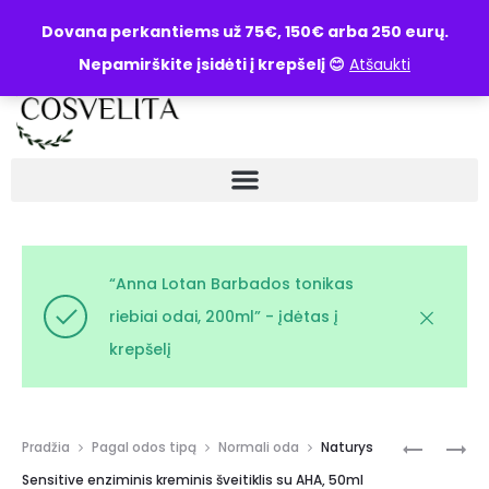
UŽKLAUSA
Dovana perkantiems už 75€, 150€ arba 250 eurų.
Nepamirškite įsidėti į krepšelį 😊
Atšaukti
“Anna Lotan Barbados tonikas
riebiai odai, 200ml” - įdėtas į
krepšelį
Pradžia
Pagal odos tipą
Normali oda
Naturys
Sensitive enziminis kreminis šveitiklis su AHA, 50ml