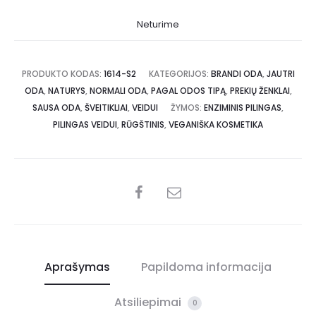
Neturime
PRODUKTO KODAS:
1614-S2
KATEGORIJOS:
BRANDI ODA
,
JAUTRI
ODA
,
NATURYS
,
NORMALI ODA
,
PAGAL ODOS TIPĄ
,
PREKIŲ ŽENKLAI
,
SAUSA ODA
,
ŠVEITIKLIAI
,
VEIDUI
ŽYMOS:
ENZIMINIS PILINGAS
,
PILINGAS VEIDUI
,
RŪGŠTINIS
,
VEGANIŠKA KOSMETIKA
Aprašymas
Papildoma informacija
Atsiliepimai
0