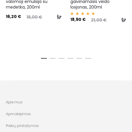
valomoji emulsija su
gaivinamasis veido
medetka, 200ml
losjonas, 200ml
16,20
€
18,00
€
Įvertin
18,90
€
21,00
€
imas:
5.00
iš 5
Apie mus
Apmokėjimas
Prekių pristatymas