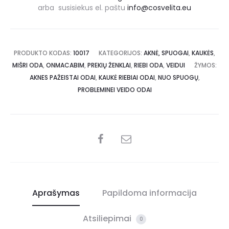
arba susisiekus el. paštu
info@cosvelita.eu
PRODUKTO KODAS:
10017
KATEGORIJOS:
AKNĖ, SPUOGAI
,
KAUKĖS
,
MIŠRI ODA
,
ONMACABIM
,
PREKIŲ ŽENKLAI
,
RIEBI ODA
,
VEIDUI
ŽYMOS:
AKNES PAŽEISTAI ODAI
,
KAUKĖ RIEBIAI ODAI
,
NUO SPUOGŲ
,
PROBLEMINEI VEIDO ODAI
Aprašymas
Papildoma informacija
Atsiliepimai
0