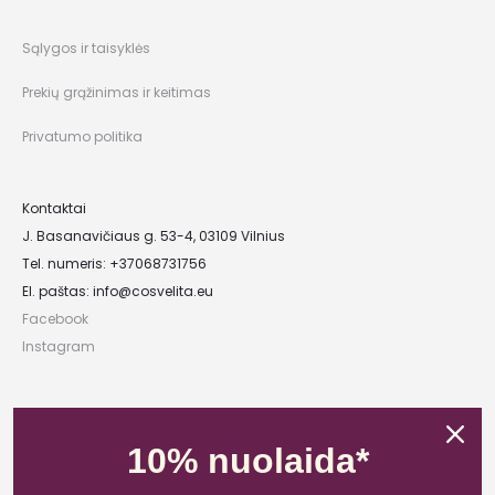
Sąlygos ir taisyklės
Prekių grąžinimas ir keitimas
Privatumo politika
Kontaktai
J. Basanavičiaus g. 53-4, 03109 Vilnius
Tel. numeris: +37068731756
El. paštas:
info@cosvelita.eu
Facebook
Instagram
UAB „Nikvera”
Įmonės kodas: 303481944
10% nuolaida*
PVM mokėtojo kodas: LT100011828014