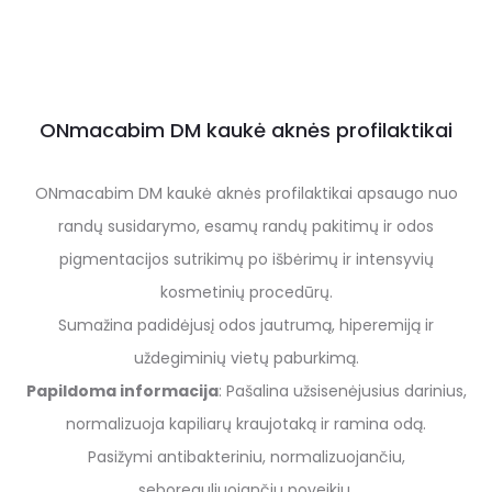
ONmacabim DM kaukė aknės profilaktikai
ONmacabim DM kaukė aknės profilaktikai apsaugo nuo
randų susidarymo, esamų randų pakitimų ir odos
pigmentacijos sutrikimų po išbėrimų ir intensyvių
kosmetinių procedūrų.
Sumažina padidėjusį odos jautrumą, hiperemiją ir
uždegiminių vietų paburkimą.
Papildoma informacija
: Pašalina užsisenėjusius darinius,
normalizuoja kapiliarų kraujotaką ir ramina odą.
Pasižymi antibakteriniu, normalizuojančiu,
seboreguliuojančiu poveikiu.