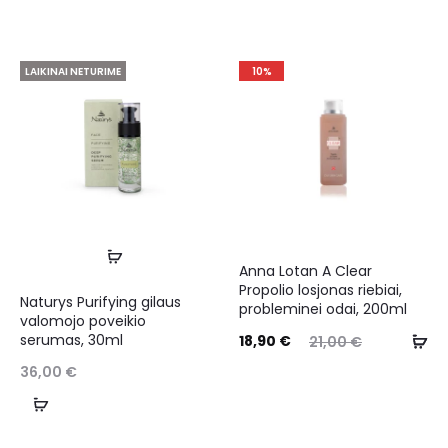
LAIKINAI NETURIME
10%
Anna Lotan A Clear
Propolio losjonas riebiai,
Naturys Purifying gilaus
probleminei odai, 200ml
valomojo poveikio
serumas, 30ml
18,90
€
21,00
€
36,00
€