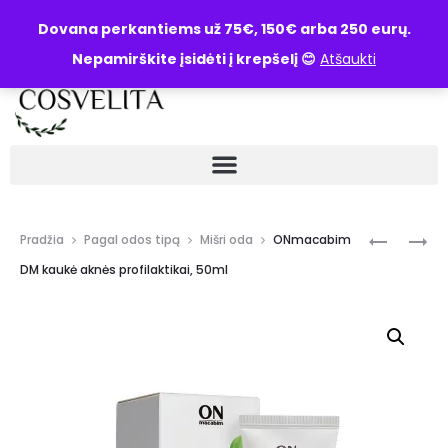
UŽKLAUSA
Dovana perkantiems už 75€, 150€ arba 250 eurų.
Nepamirškite įsidėti į krepšelį 😊
Atšaukti
Pradžia
Pagal odos tipą
Mišri oda
ONmacabim
DM kaukė aknės profilaktikai, 50ml