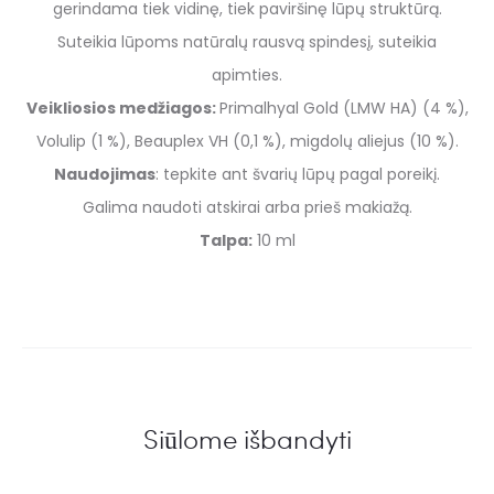
gerindama tiek vidinę, tiek paviršinę lūpų struktūrą.
Suteikia lūpoms natūralų rausvą spindesį, suteikia
apimties.
Veikliosios medžiagos:
Primalhyal Gold (LMW HA) (4 %),
Volulip (1 %), Beauplex VH (0,1 %), migdolų aliejus (10 %).
Naudojimas
: tepkite ant švarių lūpų pagal poreikį.
Galima naudoti atskirai arba prieš makiažą.
Talpa:
10 ml
Siūlome išbandyti