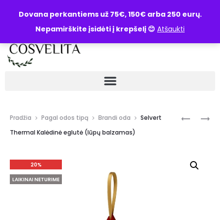
UŽKLAUSA
Dovana perkantiems už 75€, 150€ arba 250 eurų.
Nepamirškite įsidėti į krepšelį 😊
Atšaukti
Pradžia
Pagal odos tipą
Brandi oda
Selvert
Thermal Kalėdinė eglutė (lūpų balzamas)
20%
LAIKINAI NETURIME