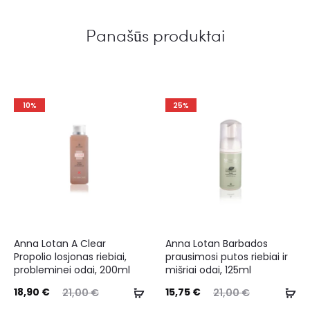
Panašūs produktai
10%
25%
Anna Lotan A Clear
Anna Lotan Barbados
Propolio losjonas riebiai,
prausimosi putos riebiai ir
probleminei odai, 200ml
mišriai odai, 125ml
18,90
€
15,75
€
21,00
€
21,00
€