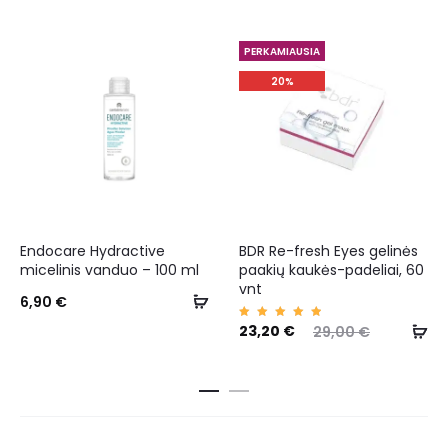
PERKAMIAUSIA
20%
Endocare Hydractive
BDR Re-fresh Eyes gelinės
micelinis vanduo – 100 ml
paakių kaukės-padeliai, 60
vnt
6,90
€
Įvertin
23,20
€
29,00
€
imas:
5.00
iš 5