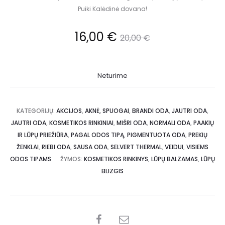
Puiki Kalėdinė dovana!
16,00
€
20,00
€
Neturime
KATEGORIJŲ:
AKCIJOS
,
AKNĖ, SPUOGAI
,
BRANDI ODA
,
JAUTRI ODA
,
JAUTRI ODA
,
KOSMETIKOS RINKINIAI
,
MIŠRI ODA
,
NORMALI ODA
,
PAAKIŲ
IR LŪPŲ PRIEŽIŪRA
,
PAGAL ODOS TIPĄ
,
PIGMENTUOTA ODA
,
PREKIŲ
ŽENKLAI
,
RIEBI ODA
,
SAUSA ODA
,
SELVERT THERMAL
,
VEIDUI
,
VISIEMS
ODOS TIPAMS
ŽYMOS:
KOSMETIKOS RINKINYS
,
LŪPŲ BALZAMAS
,
LŪPŲ
BLIZGIS