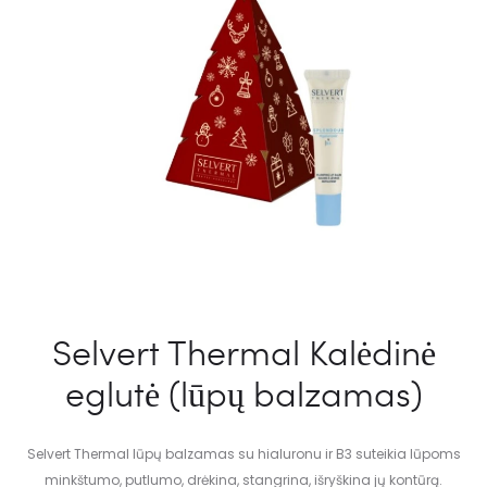
Selvert Thermal Kalėdinė
eglutė (lūpų balzamas)
Selvert Thermal lūpų balzamas su hialuronu ir B3 suteikia lūpoms
minkštumo, putlumo, drėkina, stangrina, išryškina jų kontūrą.