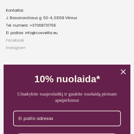
Kontaktai
J. Basanavičiaus g. 53-4, 03109 Vilnius
Tel. numeris: +37068731756
El. paštas:
info@cosvelita.eu
Facebook
Instagram
UAB „Nikvera”
Įmonės kodas: 303481944
10% nuolaida*
PVM mokėtojo kodas: LT100011828014
Registracijos adresas: Bažnyčios g. 23-36, 25118 Lentvaris, Trakų r.
Užsakykite naujenlaiškį ir gaukite nuolaidą pirmam
Bankas: Paysera LT
apsipirkimui
Sąskaitos Nr.: LT89 3500 0100 0165 5773