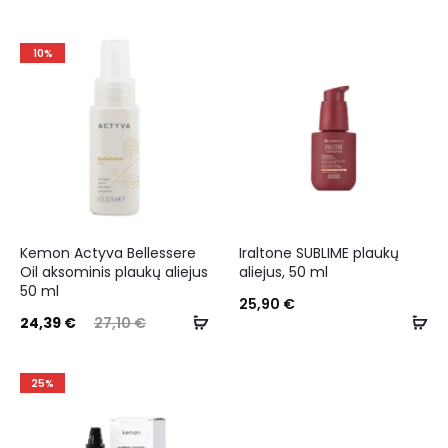
10%
Kemon Actyva Bellessere
Iraltone SUBLIME plaukų
Oil aksominis plaukų aliejus
aliejus, 50 ml
50 ml
25,90
€
24,39
€
27,10
€
25%