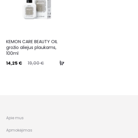
KEMON CARE BEAUTY OIL
grožio aliejus plaukams,
100ml
14,25
€
19,00
€
Apie mus
Apmokėjimas