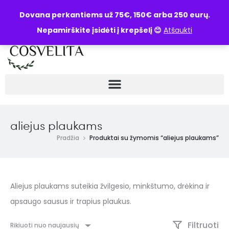
UŽKLAUSA
Dovana perkantiems už 75€, 150€ arba 250 eurų.
Nepamirškite įsidėti į krepšelį 😊
Atšaukti
aliejus plaukams
Pradžia
Produktai su žymomis “aliejus plaukams”
Aliejus plaukams suteikia žvilgesio, minkštumo, drėkina ir
apsaugo sausus ir trapius plaukus.
Filtruoti
Rikiuoti nuo naujausių