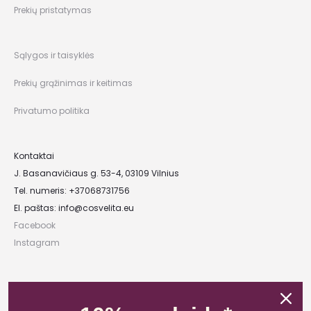
Prekių pristatymas
Sąlygos ir taisyklės
Prekių grąžinimas ir keitimas
Privatumo politika
Kontaktai
J. Basanavičiaus g. 53-4, 03109 Vilnius
Tel. numeris: +37068731756
El. paštas:
info@cosvelita.eu
Facebook
Instagram
UAB „Nikvera”
Įmonės kodas: 303481944