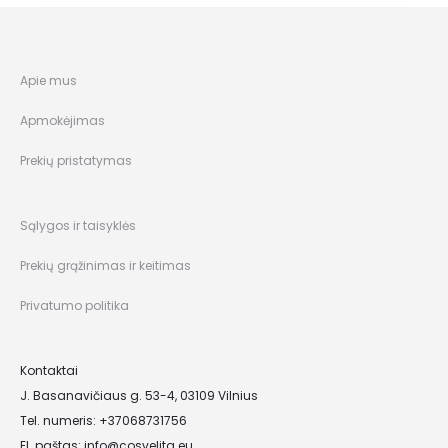
Apie mus
Apmokėjimas
Prekių pristatymas
Sąlygos ir taisyklės
Prekių grąžinimas ir keitimas
Privatumo politika
Kontaktai
J. Basanavičiaus g. 53-4, 03109 Vilnius
Tel. numeris: +37068731756
El. paštas:
info@cosvelita.eu