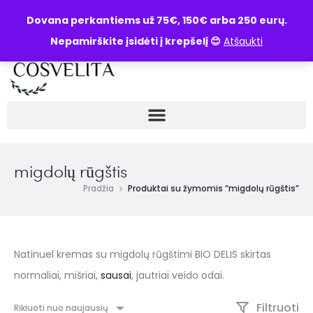
UŽKLAUSA
Dovana perkantiems už 75€, 150€ arba 250 eurų.
Nepamirškite įsidėti į krepšelį 😊
Atšaukti
migdolų rūgštis
Pradžia
Produktai su žymomis “migdolų rūgštis”
Natinuel kremas su migdolų rūgštimi BIO DELIS skirtas
normaliai, mišriai,
sausai
, jautriai veido odai.
Filtruoti
Rikiuoti nuo naujausių