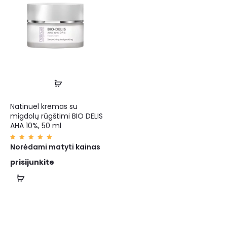
Natinuel kremas su
migdolų rūgštimi BIO DELIS
AHA 10%, 50 ml
Įvertin
Norėdami matyti kainas
imas:
5.00
iš 5
prisijunkite