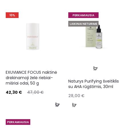
10%
PERKAMIAUSIA
LAIKINAI NETURIME
EXUVIANCE FOCUS naktinė
drėkinamoji želė riebiai-
Naturys Purifying šveitiklis
mišriai odai, 50 g
su AHA rūgštimis, 30ml
42,30
€
47,00
€
28,00
€
PERKAMIAUSIA