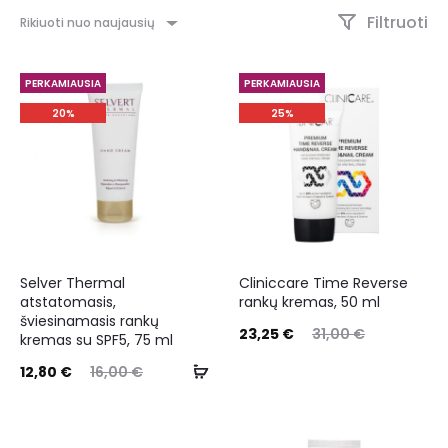
Filtruoti
Rikiuoti nuo naujausių
PERKAMIAUSIA
PERKAMIAUSIA
20%
25%
Selver Thermal
Cliniccare Time Reverse
atstatomasis,
rankų kremas, 50 ml
šviesinamasis rankų
23,25
€
31,00
€
kremas su SPF5, 75 ml
12,80
€
16,00
€