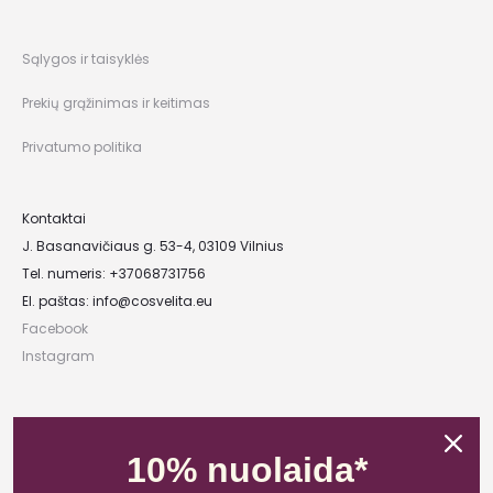
Sąlygos ir taisyklės
Prekių grąžinimas ir keitimas
Privatumo politika
Kontaktai
J. Basanavičiaus g. 53-4, 03109 Vilnius
Tel. numeris: +37068731756
El. paštas:
info@cosvelita.eu
Facebook
Instagram
UAB „Nikvera”
Įmonės kodas: 303481944
10% nuolaida*
PVM mokėtojo kodas: LT100011828014