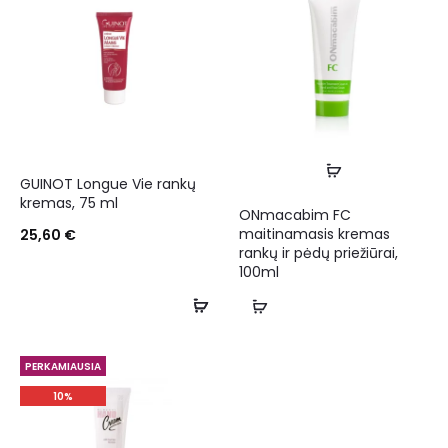
GUINOT Longue Vie rankų
kremas, 75 ml
ONmacabim FC
maitinamasis kremas
25,60
€
rankų ir pėdų priežiūrai,
100ml
PERKAMIAUSIA
10%