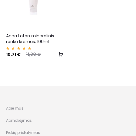
Anna Lotan mineralinis
rankų kremas, 100ml
Įvertin
10,71
€
11,90
€
imas:
5.00
iš 5
Apie mus
Apmokėjimas
Prekių pristatymas