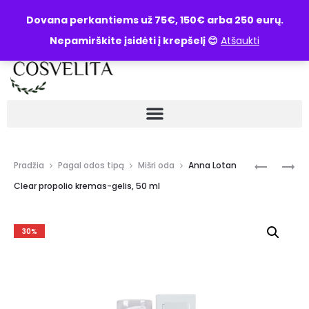
UŽKLAUSA
Dovana perkantiems už 75€, 150€ arba 250 eurų.
Nepamirškite įsidėti į krepšelį 😊
Atšaukti
Pradžia
Pagal odos tipą
Mišri oda
Anna Lotan
Clear propolio kremas-gelis, 50 ml
30%