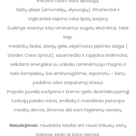
linkusios rausti odos apsaugą.
Sėklų aliejai (simondsijų, alyvuogių), fitosteroliai ir
trigliceridai stiprina odos lipidų barjerą.
Sudėtyje esantys odą raminantys augalų ekstraktai, tokie
kaip:
medetkų žiedai, alavijų gelis, sėjamosios pipirnės daigai (
Garden Cress Sprout), sausmedžio ir tapijokos krakmolas,
veikdami sinergiškai su unikaliu raminamuoju magnio ir
kalio kompleksų, bei aminorūgštimis, aspartatu – kartu
padidina odos atsparumą stresui.
Propolio poveikį sustiprina ir kremo-gelio dezinfekuojamąjį
funkciją palaiko miros, smilkalų ir mastikinės pistacijos
medžių dervos, žinomos dėl savo higieninių savybių.
Naudojimas:
naudokite lokaliai ant rausti linkusių vietų,
įvairiose veido ar kūno vietose.