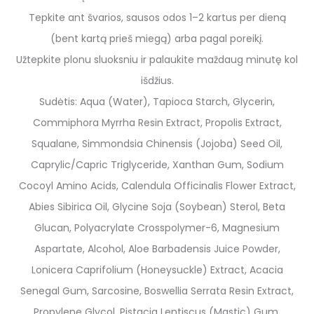
Tepkite ant švarios, sausos odos 1–2 kartus per dieną
(bent kartą prieš miegą) arba pagal poreikį.
Užtepkite plonu sluoksniu ir palaukite maždaug minutę kol
išdžius.
Sudėtis: Aqua (Water), Tapioca Starch, Glycerin,
Commiphora Myrrha Resin Extract, Propolis Extract,
Squalane, Simmondsia Chinensis (Jojoba) Seed Oil,
Caprylic/Capric Triglyceride, Xanthan Gum, Sodium
Cocoyl Amino Acids, Calendula Officinalis Flower Extract,
Abies Sibirica Oil, Glycine Soja (Soybean) Sterol, Beta
Glucan, Polyacrylate Crosspolymer-6, Magnesium
Aspartate, Alcohol, Aloe Barbadensis Juice Powder,
Lonicera Caprifolium (Honeysuckle) Extract, Acacia
Senegal Gum, Sarcosine, Boswellia Serrata Resin Extract,
Propylene Glycol, Pistacia Lentiscus (Mastic) Gum,