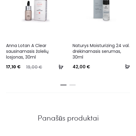
Anna Lotan A Clear
Naturys Moisturizing 24 val.
sausinamasis žolelių
drėkinamasis serumas,
losjonas, 30ml
30ml
17,10
€
42,00
€
19,00
€
Panašūs produktai