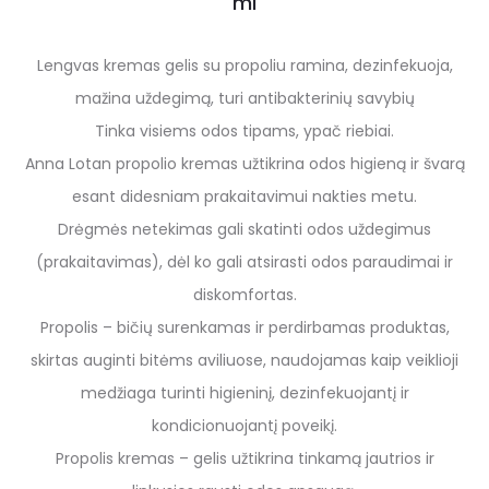
ml
Lengvas kremas gelis su propoliu ramina, dezinfekuoja,
mažina uždegimą, turi antibakterinių savybių
Tinka visiems odos tipams, ypač riebiai.
Anna Lotan propolio kremas užtikrina odos higieną ir švarą
esant didesniam prakaitavimui nakties metu.
Drėgmės netekimas gali skatinti odos uždegimus
(prakaitavimas), dėl ko gali atsirasti odos paraudimai ir
diskomfortas.
Propolis – bičių surenkamas ir perdirbamas produktas,
skirtas auginti bitėms aviliuose, naudojamas kaip veiklioji
medžiaga turinti higieninį, dezinfekuojantį ir
kondicionuojantį poveikį.
Propolis kremas – gelis užtikrina tinkamą jautrios ir