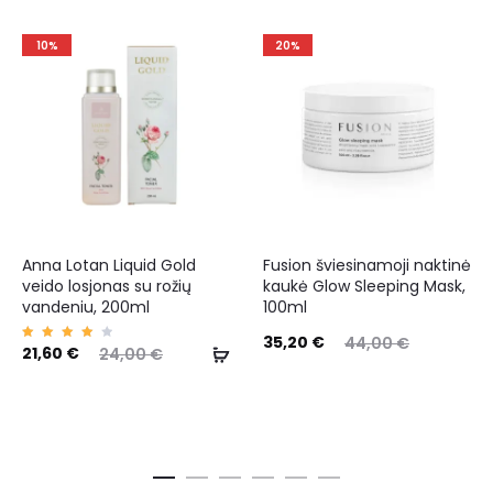
10%
20%
Anna Lotan Liquid Gold
Fusion šviesinamoji naktinė
veido losjonas su rožių
kaukė Glow Sleeping Mask,
vandeniu, 200ml
100ml
35,20
€
44,00
€
Įverti
21,60
€
24,00
€
nima
s:
4.00
iš 5