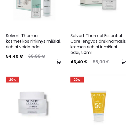
Selvert Thermal
Selvert Thermal Essential
kosmetikos rinkinys mišriai,
Care lengvas drėkinamasis
riebiai veido odai
kremas riebiai ir mišriai
odai, 50ml
54,40
€
68,00
€
46,40
€
58,00
€
20%
20%