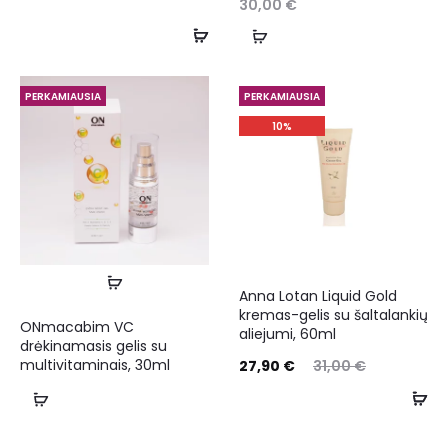
30,00
€
PERKAMIAUSIA
PERKAMIAUSIA
10%
Anna Lotan Liquid Gold
kremas-gelis su šaltalankių
ONmacabim VC
aliejumi, 60ml
drėkinamasis gelis su
multivitaminais, 30ml
27,90
€
31,00
€