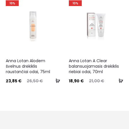
10%
10%
Anna Lotan Alodem
Anna Lotan A Clear
švelnus drėkiklis
balansuojamasis drėkiklis
raustančiai odai, 75ml
riebiai odai, 70ml
23,85
€
26,50
€
18,90
€
21,00
€