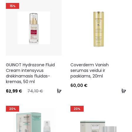
15%
GUINOT Hydrazone Fluid
Coverderm Vanish
Cream intensyvus
serumas veidui ir
drėkinamasis fluidas-
paakiams, 20ml
kremas, 50 ml
60,00
€
62,99
€
74,10
€
20%
20%