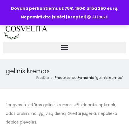
UŽKLAUSA
Dovana perkantiems už 75€, 150€ arba 250 eurų.
Nepamirškite įsidėti į krepšelį 😊
Atšaukti
gelinis kremas
Pradžia
Produktai su žymomis “gelinis kremas”
Lengvos tekstūros gelinis kremas, užtikrinantis optimalų
odos drėkinimo lygį visą dieną. Greitai įsigeria, nepalieka
riebios plėvelės.