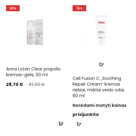
30%
15%
Anna Lotan Clear propolio
kremas-gelis, 50 ml
Cell Fusion C „Soothing
Repair Cream“ kremas
28,70
€
41,00
€
riebiai, mišriai veido odai,
60 ml
Norėdami matyti kainas
prisijunkite