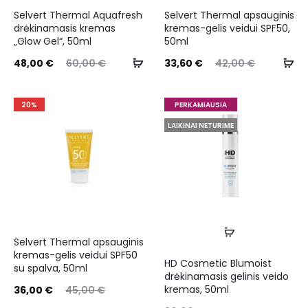
Selvert Thermal Aquafresh
Selvert Thermal apsauginis
drėkinamasis kremas
kremas-gelis veidui SPF50,
„Glow Gel“, 50ml
50ml
48,00
€
60,00
€
33,60
€
42,00
€
20%
PERKAMIAUSIA
LAIKINAI NETURIME
Selvert Thermal apsauginis
kremas-gelis veidui SPF50
HD Cosmetic Blumoist
su spalva, 50ml
drėkinamasis gelinis veido
kremas, 50ml
36,00
€
45,00
€