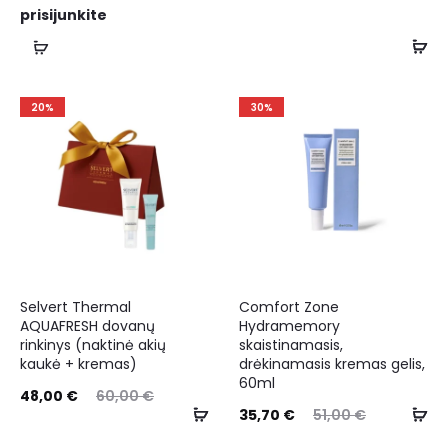
prisijunkite
20%
30%
Selvert Thermal
Comfort Zone
AQUAFRESH dovanų
Hydramemory
rinkinys (naktinė akių
skaistinamasis,
kaukė + kremas)
drėkinamasis kremas gelis,
60ml
48,00
€
60,00
€
35,70
€
51,00
€