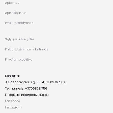
Apie mus
Apmokėjimas
Prekių pristatymas
Sąlygos ir taisyklės
Prekių grąžinimas ir keitimas
Privatumo politika
Kontaktai
J. Basanavičiaus g. 53-4, 03109 Vilnius
Tel. numeris: +37068731756
El. paštas:
info@cosvelita.eu
Facebook
Instagram