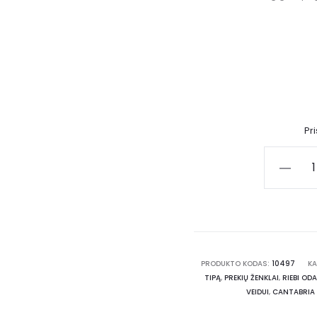
Pr
PRODUKTO KODAS:
10497
KA
TIPĄ
,
PREKIŲ ŽENKLAI
,
RIEBI ODA
VEIDUI
,
CANTABRIA 