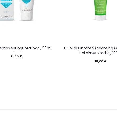
remas spuoguotai odai, 50ml
LSI AKNIX Intense Cleansing Ge
1-ai aknės stadijai, 1
21,50
€
18,00
€