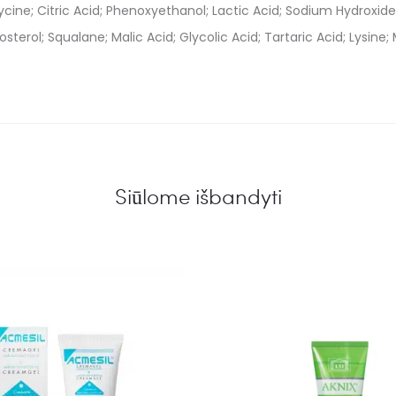
lycine; Citric Acid; Phenoxyethanol; Lactic Acid; Sodium Hydroxi
terol; Squalane; Malic Acid; Glycolic Acid; Tartaric Acid; Lysin
Siūlome išbandyti