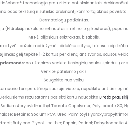
 RetinSphere® technologija praturtinta antioksidantais, drėkinančiai
ina odos tekstūrą ir suteikia drėkinantį komfortą aknės paveiktai
Dermatologų patikrintas.
a (Hidroksipinakolono retinoatas ir retinolio glikosferos), papaina
MFN), alijošiaus esktraktas, bisabolis.
s:
aktyvūs pažeidimai ir žymės didelėse srityse, tokiose kaip krūtin
ojimas:
gelį tepkite 1-2 kartus per dieną ant švarios, sausos veid
priemonės:
po užtepimo venkite tiesioginių saulės spindulių ar
Venkite patekimo į akis.
Saugokite nuo vaikų.
 kambario temperatūroje sausoje vietoje, nepalikite ant tiesioginė
Geriausiems rezultatams pasiekti kartu naudokite
Biretix prausiklį
/Sodium Acryloyldimethyl Taurate Copolymer; Polysorbate 80; Hy
ehalose; Betaine; Sodium PCA; Urea; Palmitoyl Hydroxypropyltrim
act; Butylene Glycol; Lecithin; Papain; Retinol; Dehydroacetic Aci