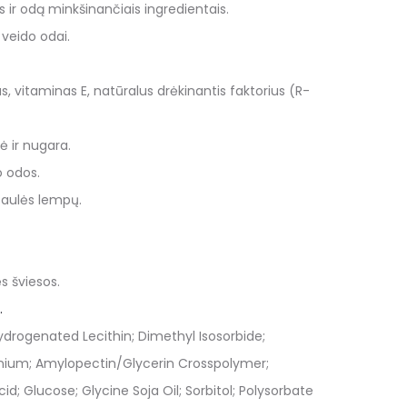
s ir odą minkšinančiais ingredientais.
 veido odai.
s, vitaminas E, natūralus drėkinantis faktorius (R-
ė ir nugara.
o odos.
 saulės lempų.
s šviesos.
.
drogenated Lecithin; Dimethyl Isosorbide;
onium; Amylopectin/Glycerin Crosspolymer;
d; Glucose; Glycine Soja Oil; Sorbitol; Polysorbate