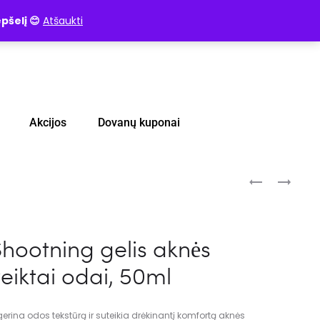
pšelį 😊
Atšaukti
Akcijos
Dovanų kuponai
 Shootning gelis aknės
eiktai odai, 50ml
gerina odos tekstūrą ir suteikia drėkinantį komfortą aknės