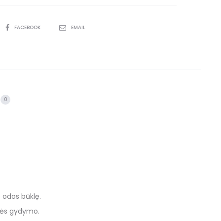
FACEBOOK
EMAIL
0
 odos būklę.
knės gydymo.