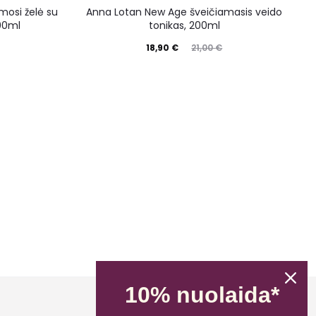
mosi želė su
Anna Lotan New Age šveičiamasis veido
200ml
tonikas, 200ml
18,90
€
21,00
€
10% nuolaida*