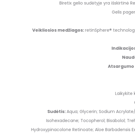
Biretix gelio sudėtyje yra išskirtinė
Gelis pager
Veikliosios medžiagos:
retinSphere® technologij
Indikacijo
Naud
Atsargumo 
Laikykite
Sudėtis:
Aqua; Glycerin; Sodium Acrylate
Isohexadecane; Tocopherol; Bisabolol; Tr
Hydroxypinacolone Retinoate; Aloe Barbadensis Extr