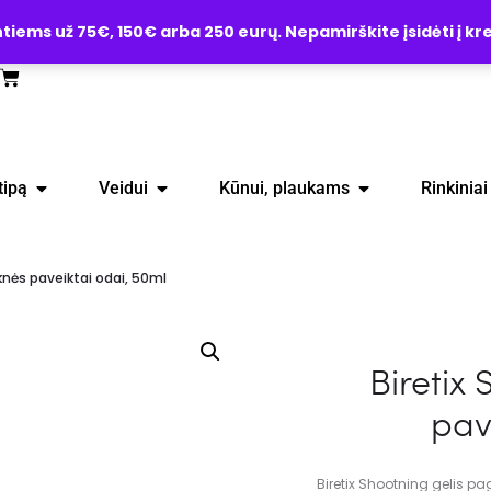
ems už 75€, 150€ arba 250 eurų. Nepamirškite įsidėti į kre
tipą
Veidui
Kūnui, plaukams
Rinkiniai
knės paveiktai odai, 50ml
Biretix
pav
Biretix Shootning gelis pa