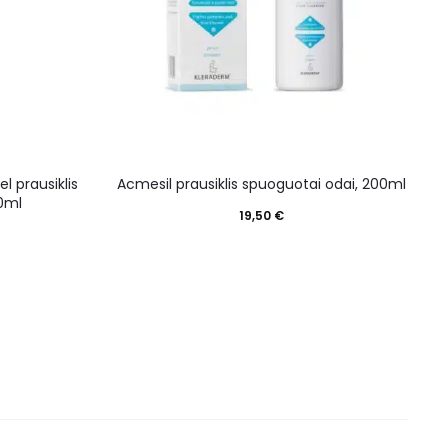
l prausiklis
Acmesil prausiklis spuoguotai odai, 200ml
00ml
19,50
€