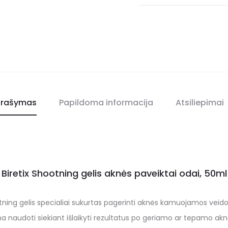
rašymas
Papildoma informacija
Atsiliepimai
Biretix Shootning gelis aknės paveiktai odai, 50ml
otning gelis specialiai sukurtas pagerinti aknės kamuojamos veido
ima naudoti siekiant išlaikyti rezultatus po geriamo ar tepamo a