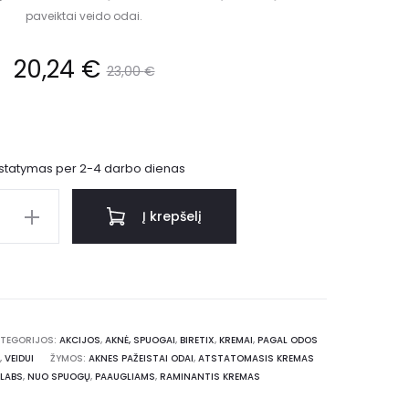
paveiktai veido odai.
20,24
€
23,00
€
istatymas per 2-4 darbo dienas
Į krepšelį
TEGORIJOS:
AKCIJOS
,
AKNĖ, SPUOGAI
,
BIRETIX
,
KREMAI
,
PAGAL ODOS
,
VEIDUI
ŽYMOS:
AKNES PAŽEISTAI ODAI
,
ATSTATOMASIS KREMAS
LABS
,
NUO SPUOGŲ
,
PAAUGLIAMS
,
RAMINANTIS KREMAS