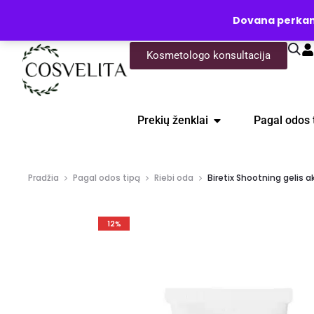
UŽKLAUSA
Dovana perkanti
Kosmetologo konsultacija
Prekių ženklai
Pagal odos 
Pradžia
Pagal odos tipą
Riebi oda
Biretix Shootning gelis a
12%