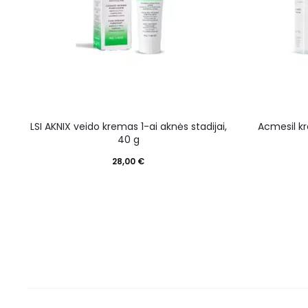
LSI AKNIX veido kremas 1-ai aknės stadijai,
Acmesil k
40 g
28,00
€