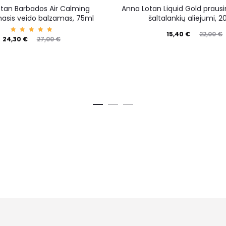
tan Barbados Air Calming
Anna Lotan Liquid Gold prausi
asis veido balzamas, 75ml
šaltalankių aliejumi, 
15,40
€
22,00
€
Įvertin
24,30
€
27,00
€
imas:
5.00
iš 5