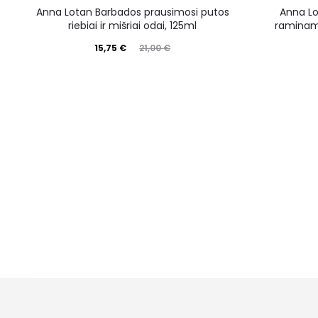
Anna Lotan Barbados prausimosi putos
Anna Lo
riebiai ir mišriai odai, 125ml
raminam
15,75
€
21,00
€