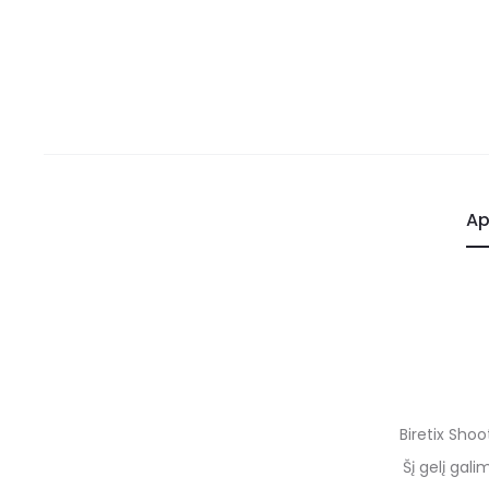
Ap
Biretix Sho
Šį gelį gal