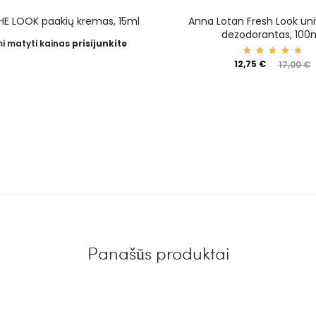
HE LOOK paakių kremas, 15ml
Anna Lotan Fresh Look uni
dezodorantas, 100
i matyti kainas
prisijunkite
Įvertin
12,75
€
17,00
€
imas:
5.00
iš 5
Panašūs produktai