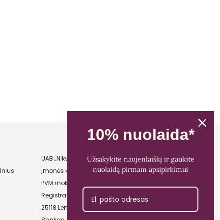
10% nuolaida*
UAB „Nikvera”
Užsakykite naujenlaiškį ir gaukite
nuolaidą pirmam apsipirkimui
lnius
Įmonės kodas: 303481944
PVM mokėtojo kodas: LT100011828014
Registracijos adresas: Bažnyčios g. 23-36,
25118 Lentvaris, Trakų r.
Bankas: Paysera LT