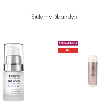
Siūlome išbandyti
PERKAMIAUSIA
25%