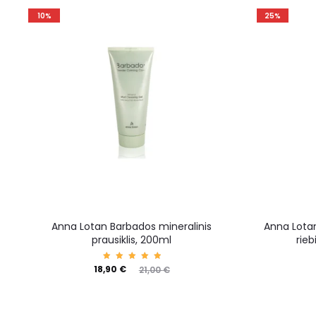
10%
25%
Anna Lotan Barbados mineralinis
Anna Lota
prausiklis, 200ml
rieb
Įvertin
18,90
€
21,00
€
imas:
5.00
iš 5