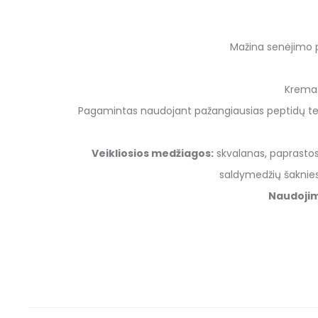
Mažina senėjimo p
Kremas 
Pagamintas naudojant pažangiausias peptidų techn
Veikliosios medžiagos:
skvalanas, paprastosi
saldymedžių šaknies 
Naudojim