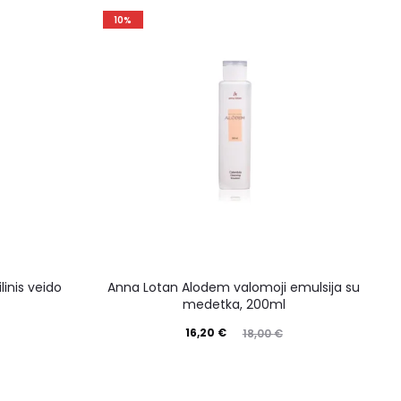
10%
linis veido
Anna Lotan Alodem valomoji emulsija su
medetka, 200ml
16,20
€
18,00
€