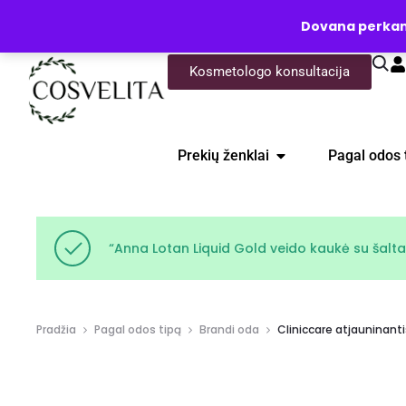
UŽKLAUSA
Dovana perkanti
Kosmetologo konsultacija
Prekių ženklai
Pagal odos 
“Anna Lotan Liquid Gold veido kaukė su šaltala
Pradžia
Pagal odos tipą
Brandi oda
Cliniccare atjauninanti