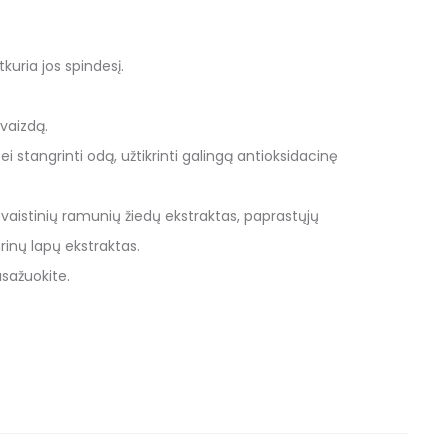
uria jos spindesį.
švaizdą.
stangrinti odą, užtikrinti galingą antioksidacinę
, vaistinių ramunių žiedų ekstraktas, paprastųjų
rinų lapų ekstraktas.
asažuokite.