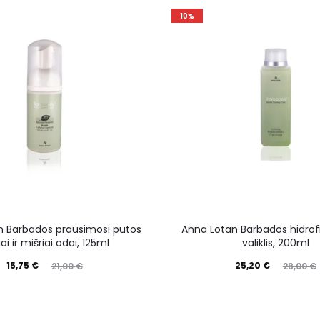
10%
n Barbados prausimosi putos
Anna Lotan Barbados hidrofi
iai ir mišriai odai, 125ml
valiklis, 200ml
15,75
€
25,20
€
21,00
€
28,00
€