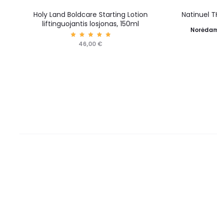
Holy Land Boldcare Starting Lotion
Natinuel T
liftinguojantis losjonas, 150ml
Norėdam
Įvertin
46,00
€
imas:
5.00
iš 5