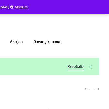
pšelį 😊
Atšaukti
Akcijos
Dovanų kuponai
Krepšelis