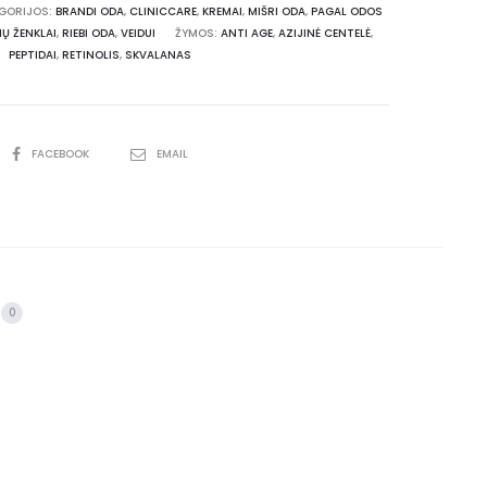
GORIJOS:
BRANDI ODA
,
CLINICCARE
,
KREMAI
,
MIŠRI ODA
,
PAGAL ODOS
IŲ ŽENKLAI
,
RIEBI ODA
,
VEIDUI
ŽYMOS:
ANTI AGE
,
AZIJINĖ CENTELĖ
,
PEPTIDAI
,
RETINOLIS
,
SKVALANAS
FACEBOOK
EMAIL
0