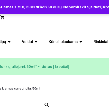
ems už 75€, 150€ arba 250 eurų. Nepamirškite įsidėti į kre
tipą
Veidui
Kūnui, plaukams
Rinkiniai
nkių aliejumi, 60ml” - įdėtas į krepšelį
s kremas su retinoliu, 50ml