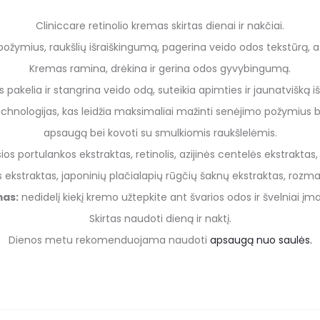
Cliniccare retinolio kremas skirtas dienai ir nakčiai.
ožymius, raukšlių išraiškingumą, pagerina veido odos tekstūrą, atk
Kremas ramina, drėkina ir gerina odos gyvybingumą.
pakelia ir stangrina veido odą, suteikia apimties ir jaunatvišką i
ologijas, kas leidžia maksimaliai mažinti senėjimo požymius bei 
apsaugą bei kovoti su smulkiomis raukšlelėmis.
os portulankos ekstraktas, retinolis, azijinės centelės ekstraktas
ekstraktas, japoninių plačialapių rūgčių šaknų ekstraktas, rozma
as:
nedidelį kiekį kremo užtepkite ant švarios odos ir švelniai įm
Skirtas naudoti dieną ir naktį.
Dienos metu rekomenduojama naudoti
apsaugą nuo saulės.