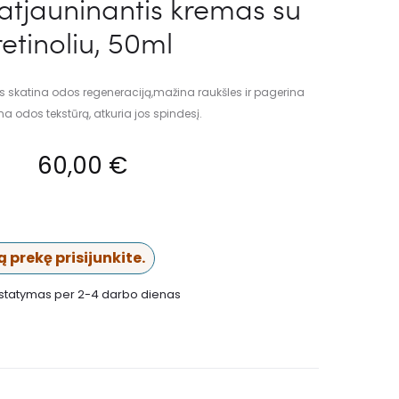
 atjauninantis kremas su
retinoliu, 50ml
as skatina odos regeneraciją,mažina raukšles ir pagerina
a odos tekstūrą, atkuria jos spindesį.
60,00
€
 prekę prisijunkite.
istatymas per 2-4 darbo dienas