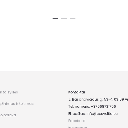
r taisyklės
Kontaktai
J. Basanavičiaus g. 53-4, 03109 Vi
ąžinimas ir keitimas
Tel. numeris: +37068731756
El. paštas:
info@cosvelita.eu
o politika
Facebook
Instagram