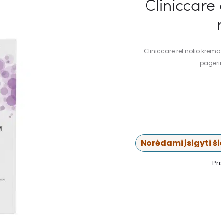
Cliniccare
Cliniccare retinolio krem
pagerin
Norėdami įsigyti šią
Pr