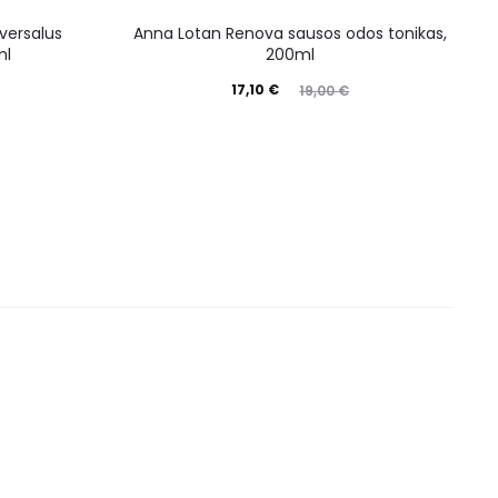
versalus
Anna Lotan Renova sausos odos tonikas,
ml
200ml
17,10
€
19,00
€