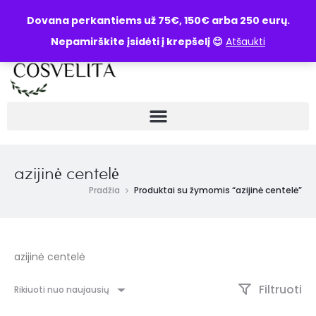
UŽKLAUSA
Dovana perkantiems už 75€, 150€ arba 250 eurų.
Nepamirškite įsidėti į krepšelį 😊
Atšaukti
azijinė centelė
Pradžia
Produktai su žymomis “azijinė centelė”
azijinė centelė
Filtruoti
Rikiuoti nuo naujausių