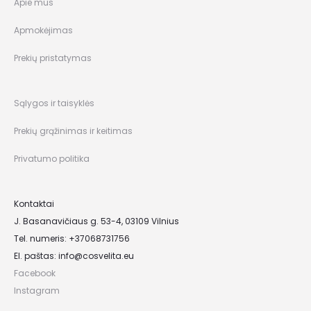
Apie mus
Apmokėjimas
Prekių pristatymas
Sąlygos ir taisyklės
Prekių grąžinimas ir keitimas
Privatumo politika
Kontaktai
J. Basanavičiaus g. 53-4, 03109 Vilnius
Tel. numeris: +37068731756
El. paštas:
info@cosvelita.eu
Facebook
Instagram