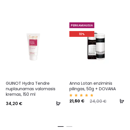
PERKAMIAUSIA
10%
GUINOT Hydra Tendre
Anna Lotan enziminis
nuplaunamas valomasis
pilingas, 50g + DOVANA
kremas, 150 ml
Įvertin
21,60
€
24,00
€
34,20
€
imas:
5.00
iš 5