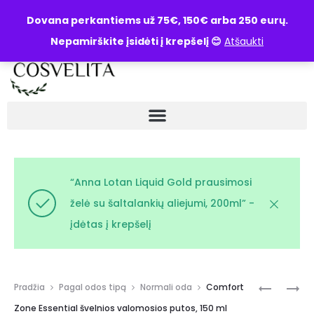
UŽKLAUSA
Dovana perkantiems už 75€, 150€ arba 250 eurų.
Nepamirškite įsidėti į krepšelį 😊
Atšaukti
“Anna Lotan Liquid Gold prausimosi
želė su šaltalankių aliejumi, 200ml” -
įdėtas į krepšelį
Pradžia
Pagal odos tipą
Normali oda
Comfort
Zone Essential švelnios valomosios putos, 150 ml