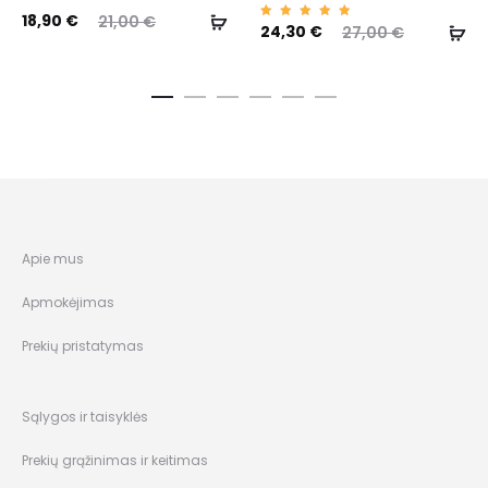
18,90
€
21,00
€
Įvertin
24,30
€
27,00
€
imas:
5.00
iš 5
Apie mus
Apmokėjimas
Prekių pristatymas
Sąlygos ir taisyklės
Prekių grąžinimas ir keitimas