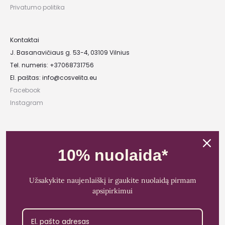
Privatumo politika
Kontaktai
J. Basanavičiaus g. 53-4, 03109 Vilnius
Tel. numeris: +37068731756
El. paštas:
info@cosvelita.eu
Facebook
Instagram
UAB „Nikvera”
Įmonės kodas: 303481944
10% nuolaida*
PVM mokėtojo kodas: LT100011828014
Registracijos adresas: Bažnyčios g. 23-36, 25118 Lentvaris, Trakų r.
Užsakykite naujenlaiškį ir gaukite nuolaidą pirmam
Bankas: Paysera LT
apsipirkimui
Sąskaitos Nr.: LT89 3500 0100 0165 5773