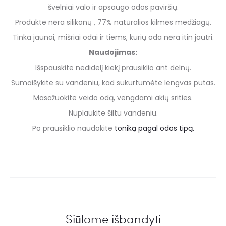
švelniai valo ir apsaugo odos paviršių.
Produkte nėra silikonų , 77% natūralios kilmės medžiagų.
Tinka jaunai, mišriai odai ir tiems, kurių oda nėra itin jautri.
Naudojimas:
Išspauskite nedidelį kiekį prausiklio ant delnų.
Sumaišykite su vandeniu, kad sukurtumėte lengvas putas.
Masažuokite veido odą, vengdami akių srities.
Nuplaukite šiltu vandeniu.
Po prausiklio naudokite
toniką pagal odos tipą.
Siūlome išbandyti