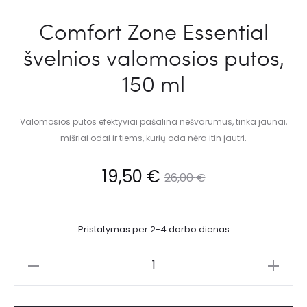
Comfort Zone Essential
švelnios valomosios putos,
150 ml
Valomosios putos efektyviai pašalina nešvarumus, tinka jaunai,
mišriai odai ir tiems, kurių oda nėra itin jautri.
19,50
€
26,00
€
Pristatymas per 2-4 darbo dienas