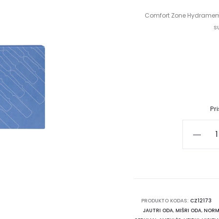
Comfort Zone Hydramemor
s
Pr
PRODUKTO KODAS:
CZ12173
JAUTRI ODA
,
MIŠRI ODA
,
NORM