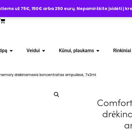
ems už 75€, 150€ arba 250 eurų. Nepamirškite įsidėti į kre
tipą
Veidui
Kūnui, plaukams
Rinkiniai
emory drėkinamasis koncentratas ampulėse, 7x2ml
Comfor
drėkin
a