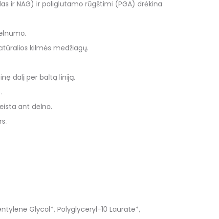
 ir NAG) ir poliglutamo rūgštimi (PGA) drėkina
velnumo.
tūralios kilmės medžiagų.
ę dalį per baltą liniją.
.
eista ant delno.
rs.
ntylene Glycol*, Polyglyceryl-10 Laurate*,