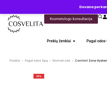
UŽKLAUSA
Dovana perkanti
Kosmetologo konsultacija
Prekių ženklai
Pagal odos 
Pradžia
Pagal odos tipą
Normali oda
Comfort Zone Hydram
30%