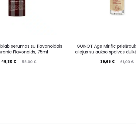
ixlab serumas su flavonoidais
GUINOT Age Mirific priešrauk
uronic Flavonoids, 75ml
aliejus su aukso spalvos dul
49,30
€
39,65
€
58,00
€
61,00
€