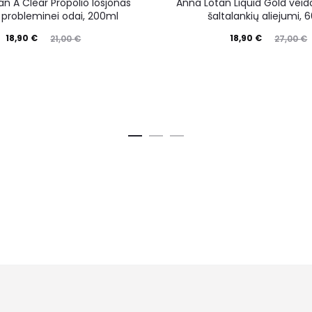
n A Clear Propolio losjonas
Anna Lotan Liquid Gold veid
i, probleminei odai, 200ml
šaltalankių aliejumi, 
18,90
€
18,90
€
21,00
€
27,00
€