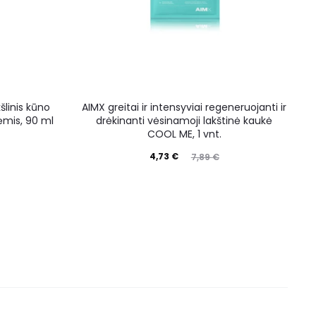
šlinis kūno
AIMX greitai ir intensyviai regeneruojanti ir
kėmis, 90 ml
drėkinanti vėsinamoji lakštinė kaukė
COOL ME, 1 vnt.
4,73
€
7,89
€