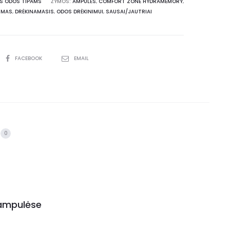
MS ODOS TIPAMS
ŽYMOS:
AMPULĖS
,
COMFORT ZONE HYDRAMEMORY
,
UMAS
,
DRĖKINAMASIS
,
ODOS DRĖKINIMUI
,
SAUSAI/JAUTRIAI
FACEBOOK
EMAIL
0
ampulėse