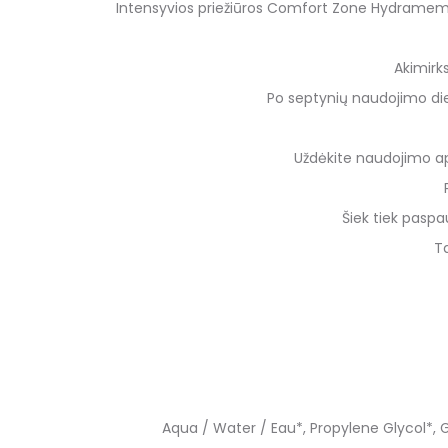
Intensyvios priežiūros Comfort Zone Hydramemo
Akimirk
Po septynių naudojimo di
Uždėkite naudojimo apli
Šiek tiek paspa
Ta
Aqua / Water / Eau*, Propylene Glycol*, G