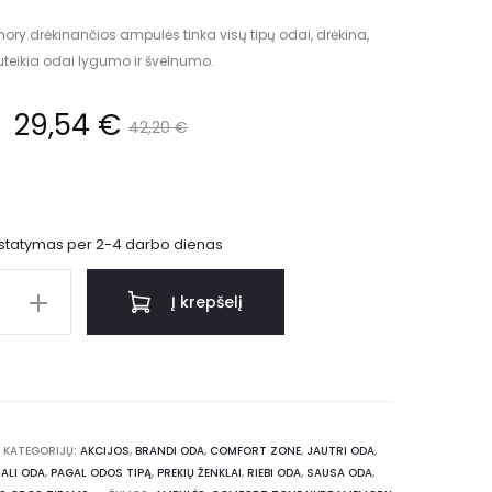
y drėkinančios ampulės tinka visų tipų odai, drėkina,
uteikia odai lygumo ir švelnumo.
29,54
€
42,20
€
istatymas per 2-4 darbo dienas
Į krepšelį
KATEGORIJŲ:
AKCIJOS
,
BRANDI ODA
,
COMFORT ZONE
,
JAUTRI ODA
,
ALI ODA
,
PAGAL ODOS TIPĄ
,
PREKIŲ ŽENKLAI
,
RIEBI ODA
,
SAUSA ODA
,