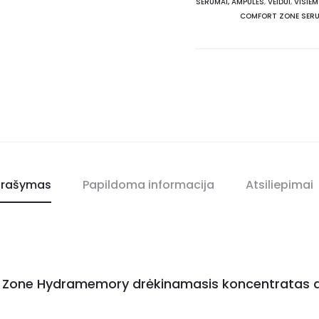
SERUMAI, AMPULĖS
,
VEIDUI
,
VISIE
COMFORT ZONE SER
rašymas
Papildoma informacija
Atsiliepimai
 Zone Hydramemory drėkinamasis koncentratas 