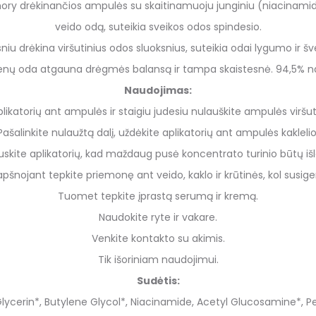
ry drėkinančios ampulės su skaitinamuoju junginiu (niacinamidas
veido odą, suteikia sveikos odos spindesio.
sniu drėkina viršutinius odos sluoksnius, suteikia odai lygumo ir š
enų oda atgauna drėgmės balansą ir tampa skaistesnė. 94,5% na
Naudojimas:
katorių ant ampulės ir staigiu judesiu nulauškite ampulės viršutin
Pašalinkite nulaužtą dalį, uždėkite aplikatorių ant ampulės kaklelio
uskite aplikatorių, kad maždaug pusė koncentrato turinio būtų išl
pšnojant tepkite priemonę ant veido, kaklo ir krūtinės, kol susige
Tuomet tepkite įprastą serumą ir kremą.
Naudokite ryte ir vakare.
Venkite kontakto su akimis.
Tik išoriniam naudojimui.
Sudėtis:
lycerin*, Butylene Glycol*, Niacinamide, Acetyl Glucosamine*, Pe