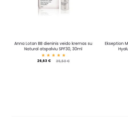
Anna Lotan BB dieninis veido kremas su
Ekseption M
Natural atspalviu SPF30, 30ml
Hyal
Įvertin
26,63
€
35,50
€
imas:
5.00
iš 5