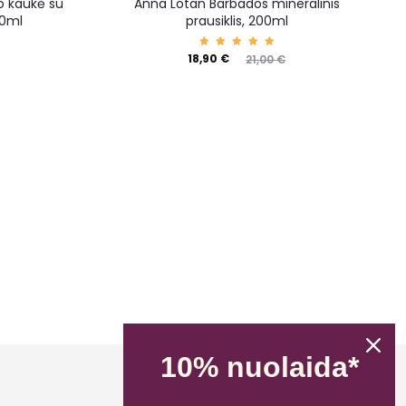
o kaukė su
Anna Lotan Barbados mineralinis
60ml
prausiklis, 200ml
Įvertin
18,90
€
21,00
€
imas:
5.00
iš 5
10% nuolaida*