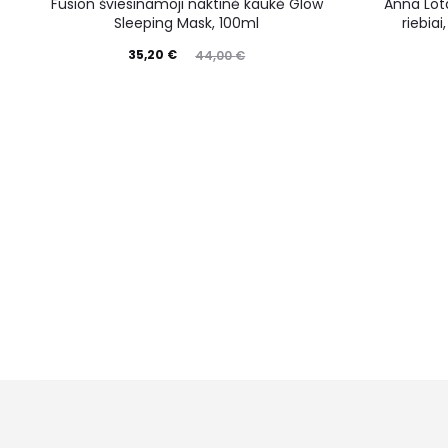
Fusion šviesinamoji naktinė kaukė Glow
Anna Lota
Sleeping Mask, 100ml
riebia
35,20
€
44,00
€