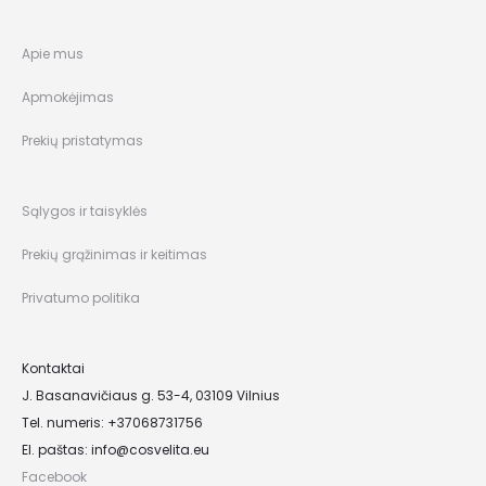
Apie mus
Apmokėjimas
Prekių pristatymas
Sąlygos ir taisyklės
Prekių grąžinimas ir keitimas
Privatumo politika
Kontaktai
J. Basanavičiaus g. 53-4, 03109 Vilnius
Tel. numeris: +37068731756
El. paštas:
info@cosvelita.eu
Facebook