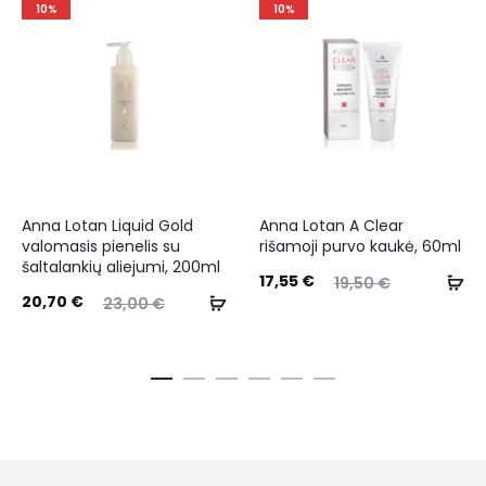
10%
10%
Anna Lotan Liquid Gold
Anna Lotan A Clear
valomasis pienelis su
rišamoji purvo kaukė, 60ml
šaltalankių aliejumi, 200ml
17,55
€
19,50
€
20,70
€
23,00
€