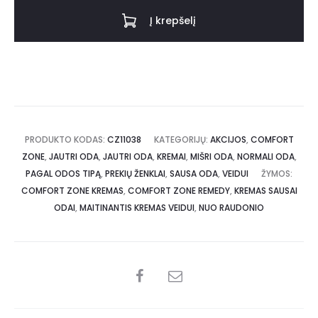
Į krepšelį
PRODUKTO KODAS:
CZ11038
KATEGORIJŲ:
AKCIJOS
,
COMFORT
ZONE
,
JAUTRI ODA
,
JAUTRI ODA
,
KREMAI
,
MIŠRI ODA
,
NORMALI ODA
,
PAGAL ODOS TIPĄ
,
PREKIŲ ŽENKLAI
,
SAUSA ODA
,
VEIDUI
ŽYMOS:
COMFORT ZONE KREMAS
,
COMFORT ZONE REMEDY
,
KREMAS SAUSAI
ODAI
,
MAITINANTIS KREMAS VEIDUI
,
NUO RAUDONIO