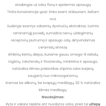
atsakingas už odos florą ir epidermio apsaugą.
Tiršta konsistencija ypač tinka esant atšiauriam, šaltam
orui.
Sudėtyje esantys vakarinių dyvinučių ekstraktas, turintis
raminamąjį poveikį, sumažina nervų uždegiminių
receptorių jautrumą ir apsaugo odą, aktyvindamas
ceramidų sintezę.
Afrikinių kietrių aliejus, kuriame gausu omega-9 riebalų
rūgščių, tokoferolių ir fitosterolių, minkština ir apsaugo,
natūralios kilmės prebiotikas stiprina odos barjerą,
saugantį nuo mikroorganizmų.
Kremas be silikonų, be kvapiųjų medžiagų, 92 % natūralios
kilmės medžiagų.
Naudojimas:
Ryte ir vakare tepkite ant nuvalytos odos, prieš tai
užtepę