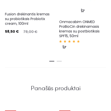
Fusion drėkinantis kremas
su probiotikais Probiotix
Onmacabim ONMED
cream, 100ml
ProBioCin drėkinamasis
kremas su postbiotikais
58,50
€
78,00
€
SPF15, 50ml
Įvertin
imas:
5.00
iš 5
Panašūs produktai