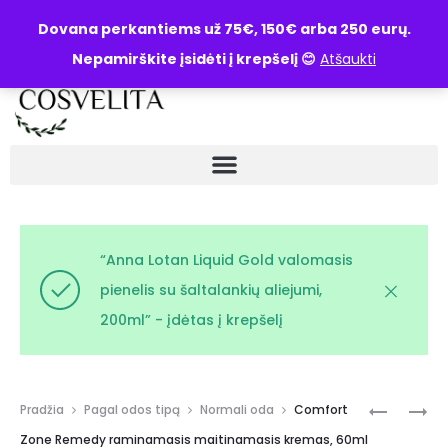
UŽKLAUSA
Dovana perkantiems už 75€, 150€ arba 250 eurų.
Nepamirškite įsidėti į krepšelį 😊
Atšaukti
“Anna Lotan Liquid Gold valomasis
pienelis su šaltalankių aliejumi,
200ml” - įdėtas į krepšelį
Pradžia
Pagal odos tipą
Normali oda
Comfort
Zone Remedy raminamasis maitinamasis kremas, 60ml