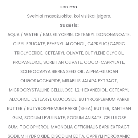
serumo.
Švelniai masažuokite, kol visiškai įsigers.
Sudėtis:
AQUA / WATER / EAU, GLYCERIN, CETEARYL ISONONANOATE,
OLEYL ERUCATE, BEHENYL ALCOHOL, CAPRYLIC/CAPRIC
TRIGLYCERIDE, CETEARYL OLIVATE, BUTYLENE GLYCOL,
PROPANEDIOL, SORBITAN OLIVATE, COCO-CAPRYLATE,
SCLEROCARYA BIRREA SEED OIL, ALPHA-GLUCAN
OLIGOSACCHARIDE, MIRABILIS JALAPA EXTRACT,
MICROCRYSTALLINE CELLULOSE, 1,2-HEXANEDIOL, CETEARYL
ALCOHOL, CETEARYL GLUCOSIDE, BUTYROSPERMUM PARKII
BUTTER / BUTYROSPERMUM PARKII (SHEA) BUTTER, XANTHAN
GUM, SODIUM LEVULINATE, SODIUM ANISATE, CELLULOSE
GUM, TOCOPHEROL, MAGNOLIA OFFICINALIS BARK EXTRACT,
SODIUM HYDROXIDE, DISODIUM EDTA, CAPRYLHYDROXAMIC