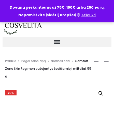
UŽKLAUSA
Dovana perkantiems už 75€, 150€ arba 250 eurų.
Nepamirškite įsidėti į krepšelį 😊
Atšaukti
Pradžia
Pagal odos tipą
Normali oda
Comfort
Zone Skin Regimen putojantys šveičiamieji milteliai, 55
g
25%