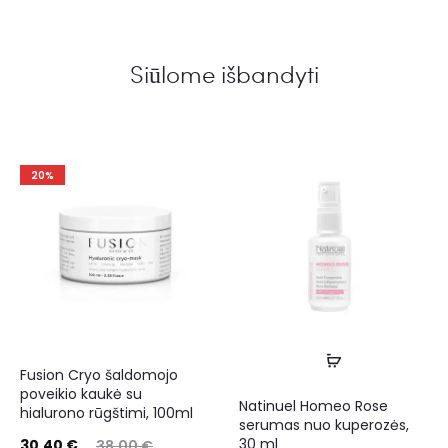
Siūlome išbandyti
20%
Fusion Cryo šaldomojo
poveikio kaukė su
Natinuel Homeo Rose
hialurono rūgštimi, 100ml
serumas nuo kuperozės,
30 ml
30,40
€
38,00
€