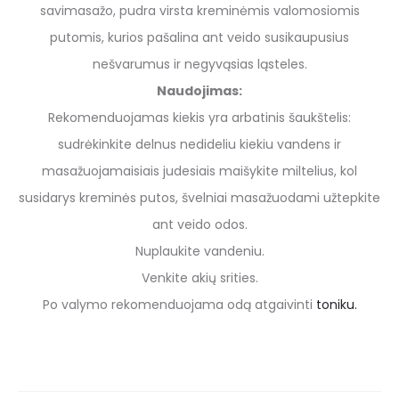
savimasažo, pudra virsta kreminėmis valomosiomis
putomis, kurios pašalina ant veido susikaupusius
nešvarumus ir negyvąsias ląsteles.
Naudojimas:
Rekomenduojamas kiekis yra arbatinis šaukštelis:
sudrėkinkite delnus nedideliu kiekiu vandens ir
masažuojamaisiais judesiais maišykite miltelius, kol
susidarys kreminės putos, švelniai masažuodami užtepkite
ant veido odos.
Nuplaukite vandeniu.
Venkite akių srities.
Po valymo rekomenduojama odą atgaivinti
toniku.