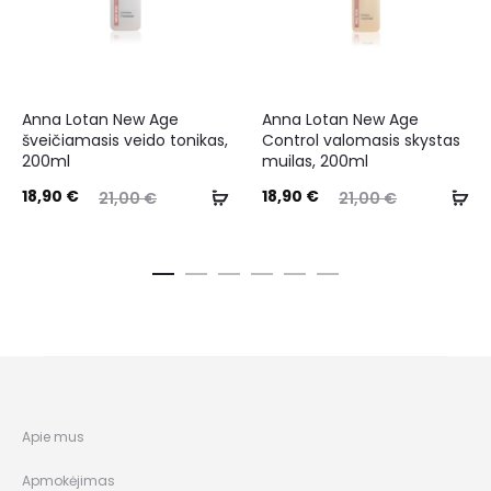
Anna Lotan New Age
Anna Lotan New Age
šveičiamasis veido tonikas,
Control valomasis skystas
200ml
muilas, 200ml
18,90
€
18,90
€
21,00
€
21,00
€
Apie mus
Apmokėjimas