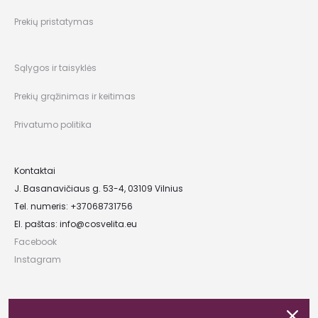
Prekių pristatymas
Sąlygos ir taisyklės
Prekių grąžinimas ir keitimas
Privatumo politika
Kontaktai
J. Basanavičiaus g. 53-4, 03109 Vilnius
Tel. numeris: +37068731756
El. paštas:
info@cosvelita.eu
Facebook
Instagram
UAB „Nikvera”