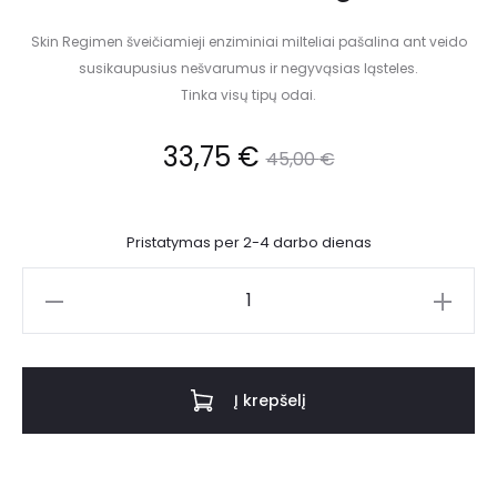
Skin Regimen šveičiamieji enziminiai milteliai pašalina ant veido
susikaupusius nešvarumus ir negyvąsias ląsteles.
Tinka visų tipų odai.
33,75
€
45,00
€
Pristatymas per 2-4 darbo dienas
Į krepšelį