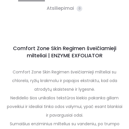
Atsiliepimai
0
Comfort Zone Skin Regimen šveičiamieji
milteliai | ENZYME EXFOLIATOR
Comfort Zone Skin Regimen šveičiamieji milteliai su
chlorela, ryžių krakmolu ir papajos ekstraktu, kad oda
atrodytų skaistesnė ir lygesnė.
Nedidelio šios unikalios tekstūros kiekio pakanka giliam
poveikiui ir idealiai tinka odos valymui, ypač esant blankiai
ir pavargusiai odai.
Sumaišius enziminius miltelius su vandeniu, po trumpo