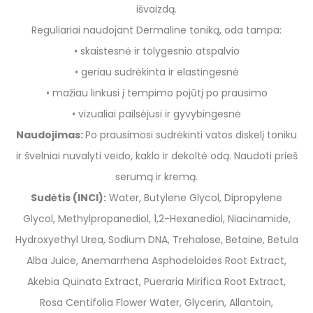
išvaizdą.
Reguliariai naudojant Dermaline toniką, oda tampa:
• skaistesnė ir tolygesnio atspalvio
• geriau sudrėkinta ir elastingesnė
• mažiau linkusi į tempimo pojūtį po prausimo
• vizualiai pailsėjusi ir gyvybingesnė
Naudojimas:
Po prausimosi sudrėkinti vatos diskelį toniku
ir švelniai nuvalyti veido, kaklo ir dekoltė odą. Naudoti prieš
serumą ir kremą.
Sudėtis (INCI):
Water, Butylene Glycol, Dipropylene
Glycol, Methylpropanediol, 1,2-Hexanediol, Niacinamide,
Hydroxyethyl Urea, Sodium DNA, Trehalose, Betaine, Betula
Alba Juice, Anemarrhena Asphodeloides Root Extract,
Akebia Quinata Extract, Pueraria Mirifica Root Extract,
Rosa Centifolia Flower Water, Glycerin, Allantoin,