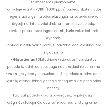
tolimesnėms priemonėms.
Formulėje esantis PDRN (1 000 ppm) padeda skatinti odos
regeneraciją, gerina odos elastingumą, suteikia sveiko
švytėjimo, intensyviai drėkina ir ramina veido odą.
Tonikas praturtintas ingredientais, kurie veikia keliomis
kryptimis:
Peptidai ir PDRN veikia kartu, suteikdami odai elastingumo
ir glotnumo.
•
Glutationas
(Glutathione) stiprus antioksidantas
padeda šviesinti odą apsaugo nuo oksidacinio senėjimo
•
PDRN
(Polydeoxyribonucleotide) – padeda skatinti odos
ląstelių atsinaujinimą, gerina elastingumą ir stiprina odos
barjerą.
Taip pat padeda atkurti pavargusią, papilkėjusią ir
drėgmės stokojančią odą, suteikdamas jai stangrumo ir