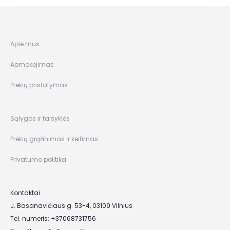
Apie mus
Apmokėjimas
Prekių pristatymas
Sąlygos ir taisyklės
Prekių grąžinimas ir keitimas
Privatumo politika
Kontaktai
J. Basanavičiaus g. 53-4, 03109 Vilnius
Tel. numeris: +37068731756