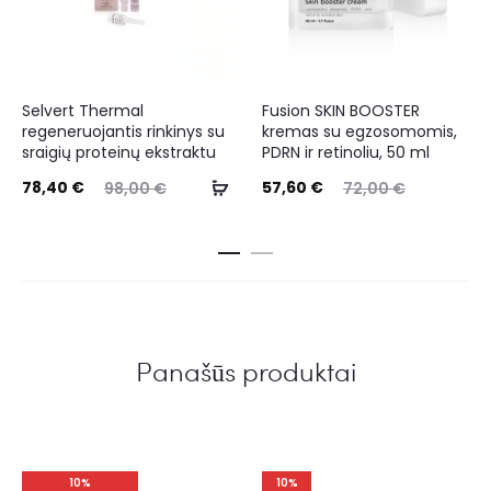
Selvert Thermal
Fusion SKIN BOOSTER
regeneruojantis rinkinys su
kremas su egzosomomis,
sraigių proteinų ekstraktu
PDRN ir retinoliu, 50 ml
78,40
€
57,60
€
98,00
€
72,00
€
Panašūs produktai
10%
10%