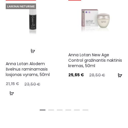
LAIKINAI NETURIME
Anna Lotan New Age
Control gražinantis naktinis
Anna Lotan Alodem
kremas, 50ml
švelnus raminamasis
losjonas vyrams, 50ml
25,65
€
28,50
€
21,15
€
23,50
€