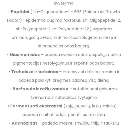
švytėjimo.
•
Peptidai
( sh-Oligopeptide-1 = EGF (Epidermal Growth
Factor)- epidermio augimo faktorius, sh-Oligopeptide-2,
sh-Polypeptide-1, sh-Polypeptide-22.) signalinės
aminorūgščių sekos, skatinančios kolageno sintezę ir
stiprinančios odos barjerą.
•
Niacinamidas
– padeda šviesinti odos atspalvį, mažinti
pigmentacijos netolygumus ir stiprinti odos barjerą.
• Trehalozė ir betainas
– intensyviai drėkina, ramina ir
padeda palaikyti drėgmės balansą visą dieną.
•
Beržo sula ir rožių vanduo
– suteikia odai gaivumo,
švelnumo ir natūralaus švytėjimo.
•
Fermentuoti ekstraktai
(sojų, pupelių, lęšių, mielių) –
padeda maitinti odą ir gerinti jos tekstūrą.
•
Adenozinas
– padeda mažinti smulkių linijų ir raukšlių