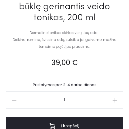
būklę gerinantis veido
tonikas, 200 ml
Dermaline tonikas skirtas visų tipų odai.
Drėkina, ramina, šviesina odą, suteikia jai gaivumo, mažina
tempimo pojūtį po prausimo.
39,00
€
Pristatymas per 2-4 darbo dienas
Į krepšelį