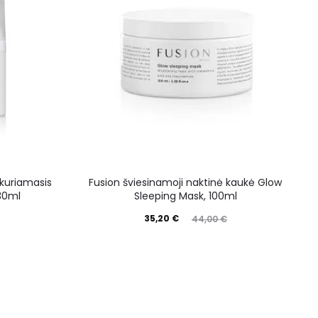
kuriamasis
Fusion šviesinamoji naktinė kaukė Glow
 30ml
Sleeping Mask, 100ml
35,20
€
44,00
€