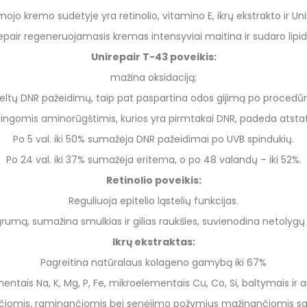
ojo kremo sudėtyje yra retinolio, vitamino E, ikrų ekstrakto ir Un
epair regeneruojamasis kremas intensyviai maitina ir sudaro lipid
Unirepair T-43 poveikis:
mažina oksidaciją;
eltų DNR pažeidimų, taip pat paspartina odos gijimą po procedū
ingomis aminorūgštimis, kurios yra pirmtakai DNR, padeda atstatyti 
Po 5 val. iki 50% sumažėja DNR pažeidimai po UVB spindukių.
Po 24 val. iki 37% sumažėja eritema, o po 48 valandų – iki 52%.
Retinolio poveikis:
Reguliuoja epitelio ląstelių funkcijas.
umą, sumažina smulkias ir gilias raukšles, suvienodina netolygų 
Ikrų ekstraktas:
Pagreitina natūralaus kolageno gamybą iki 67%
lementais Na, K, Mg, P, Fe, mikroelementais Cu, Co, Si, baltymais i
čiomis, raminančiomis bei senėjimo požymius mažinančiomis s