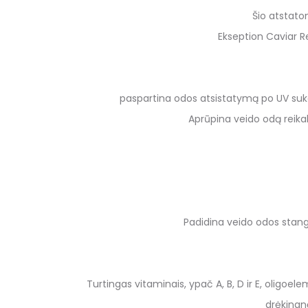
Šio atstatom
Ekseption Caviar R
paspartina odos atsistatymą po UV suk
Aprūpina veido odą reikal
Padidina veido odos stangr
Turtingas vitaminais, ypač A, B, D ir E, oligoe
drėkinan