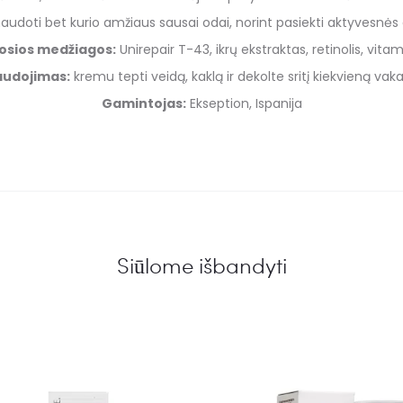
udoti bet kurio amžiaus sausai odai, norint pasiekti aktyvesnės 
iosios medžiagos:
Unirepair T-43, ikrų ekstraktas, retinolis, vitam
udojimas:
kremu tepti veidą, kaklą ir dekolte sritį kiekvieną vaka
Gamintojas:
Ekseption, Ispanija
Siūlome išbandyti