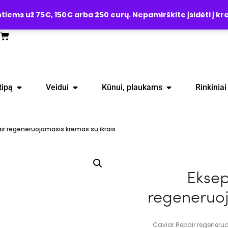
ems už 75€, 150€ arba 250 eurų. Nepamirškite įsidėti į kre
tipą
Veidui
Kūnui, plaukams
Rinkiniai
ir regeneruojamasis kremas su ikrais
Eksep
regeneruoj
Caviar Repair regeneruo