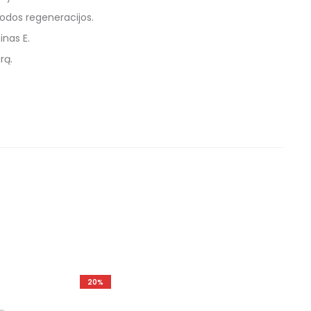
odos regeneracijos.
inas E.
rą.
20%