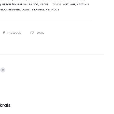
Ą
,
PREKIŲ ŽENKLAI
,
SAUSA ODA
,
VEIDUI
ŽYMOS:
ANTI AGE
,
NAKTINIS
EIDUI
,
REGENERUOJANTIS KREMAS
,
RETINOLIS
FACEBOOK
EMAIL
0
krais