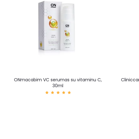
ONmacabim VC serumas su vitaminu C,
Clinicca
30ml
Įvertin
imas:
5.00
iš 5