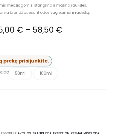
mis medžiagomis, stangrina ir mažina raukšles.
a brandžiai, esant odos suglebimui ir raukšlių.
5,00
€
–
58,50
€
 prekę prisijunkite.
alpa
50ml
100ml
ATEGORIJŲ:
AKCIJOS
,
BRANDI ODA
,
EKSEPTION
,
KREMAI
,
MIŠRI ODA
,