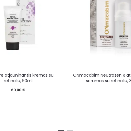
re atjauninantis kremas su
ONmacabim Neutrazen R at
retinoliu, 50ml
serumas su retinoliu,
60,00
€