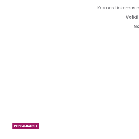
Kremas tinkamas na
Veikl
Na
PERKAMIAUSIA