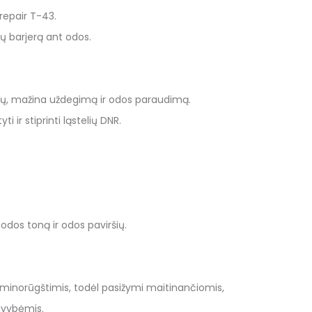
irepair T-43.
ų barjerą ant odos.
rų, mažina uždegimą ir odos paraudimą.
ir stiprinti ląstelių DNR.
odos toną ir odos paviršių.
r aminorūgštimis, todėl pasižymi maitinančiomis,
avybėmis.