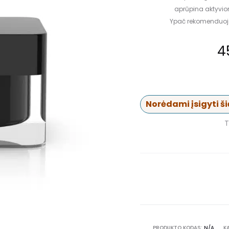
aprūpina aktyvio
Ypač rekomenduojam
4
Norėdami įsigyti šią
T
PRODUKTO KODAS:
N/A
K