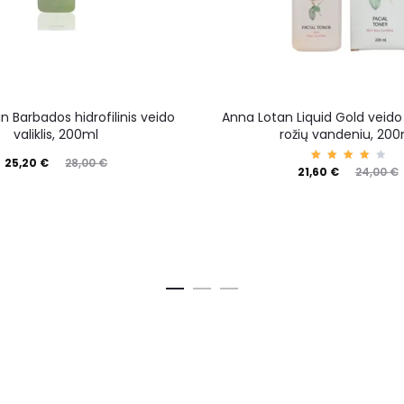
 Barbados hidrofilinis veido
Anna Lotan Liquid Gold veido
valiklis, 200ml
rožių vandeniu, 200
25,20
€
28,00
€
Įverti
21,60
€
24,00
€
nima
s:
4.00
iš 5