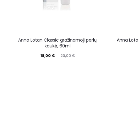
Anna Lotan Classic gražinamoji perlų
Anna Lotan
kaukė, 60ml
18,00
€
20,00
€