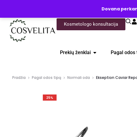
UŽKLAUSA
Dovana perkanti
Kosmetologo konsultacija
Prekių ženklai
Pagal odos 
Pradžia
Pagal odos tipą
Normali oda
Ekseption Caviar Repa
25%