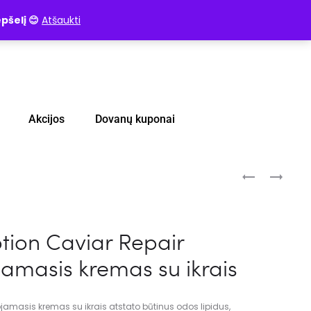
pšelį 😊
Atšaukti
Akcijos
Dovanų kuponai
tion Caviar Repair
amasis kremas su ikrais
jamasis kremas su ikrais atstato būtinus odos lipidus,