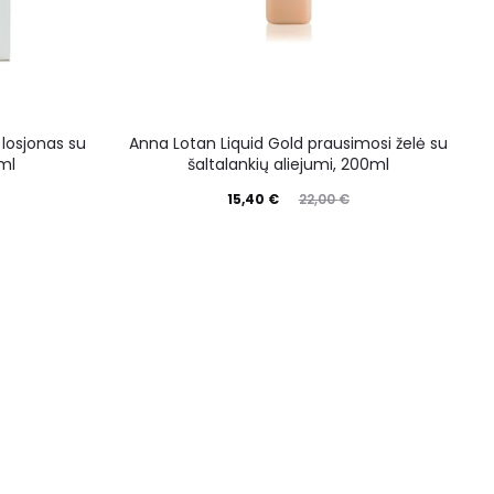
 losjonas su
Anna Lotan Liquid Gold prausimosi želė su
A
ml
šaltalankių aliejumi, 200ml
15,40
€
22,00
€