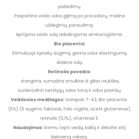
pažeidimų.
Paspartina veido odos gijimą po procedūrų, mažina
uždegimą, paraudimą.
Aprūpina veido odą reikalingomis aminorūgštimis.
Bio placenta:
Stimuliuoja ląstelių augimą, gerina odos elastingumą,
drėkina odą.
Retinolio poveikis:
stangrina, sumažina smulkias iš gilias raukšles,
suvienodinti netolygų odos toną ir odos paviršių.
Veikliosios medžiagos:
Unirepair T-43, Bio-placenta
(5%) (5 augimo faktoriai, folio rūgštis, acetil glutaminas),
retinolis (0,1%), vitaminas E.
Naudojimas:
kremu tepti veidą, kaklą ir dekolte sritį
kiekvieną vakarą.