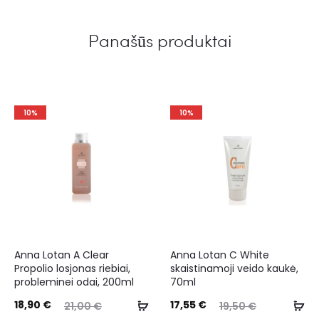
Panašūs produktai
10%
10%
Anna Lotan A Clear
Anna Lotan C White
Propolio losjonas riebiai,
skaistinamoji veido kaukė,
probleminei odai, 200ml
70ml
18,90
€
17,55
€
21,00
€
19,50
€