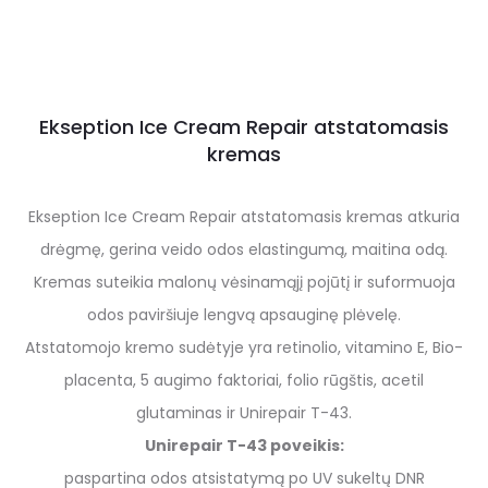
Ekseption Ice Cream Repair atstatomasis
kremas
Ekseption Ice Cream Repair atstatomasis kremas atkuria
drėgmę, gerina veido odos elastingumą, maitina odą.
Kremas suteikia malonų vėsinamąjį pojūtį ir suformuoja
odos paviršiuje lengvą apsauginę plėvelę.
Atstatomojo kremo sudėtyje yra retinolio, vitamino E, Bio-
placenta, 5 augimo faktoriai, folio rūgštis, acetil
glutaminas ir Unirepair T-43.
Unirepair T-43 poveikis:
paspartina odos atsistatymą po UV sukeltų DNR