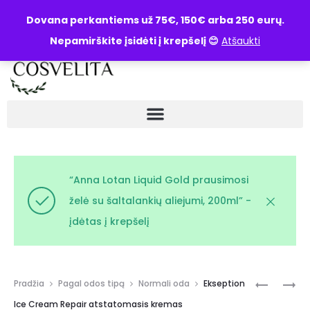
UŽKLAUSA
Dovana perkantiems už 75€, 150€ arba 250 eurų.
Nepamirškite įsidėti į krepšelį 😊
Atšaukti
“Anna Lotan Liquid Gold prausimosi
želė su šaltalankių aliejumi, 200ml” -
įdėtas į krepšelį
Pradžia
Pagal odos tipą
Normali oda
Ekseption
Ice Cream Repair atstatomasis kremas