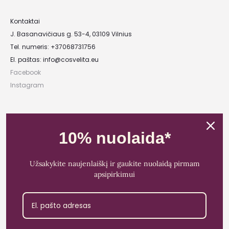
Kontaktai
J. Basanavičiaus g. 53-4, 03109 Vilnius
Tel. numeris: +37068731756
El. paštas:
info@cosvelita.eu
Facebook
Instagram
UAB „Nikvera”
Įmonės kodas: 303481944
10% nuolaida*
PVM mokėtojo kodas: LT100011828014
Registracijos adresas: Bažnyčios g. 23-36, 25118 Lentvaris, Trakų r.
Užsakykite naujenlaiškį ir gaukite nuolaidą pirmam
Bankas: Paysera LT
apsipirkimui
Sąskaitos Nr.: LT89 3500 0100 0165 5773