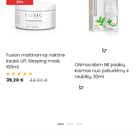
20%
Fusion maitinamoji naktinė
kaukė Lift Sleeping mask,
ONmacabim NR paakių
100ml
kremas nuo paburkimų ir
raukšlių, 30ml
Įvertin
35,20
€
44,00
€
imas:
5.00
iš 5