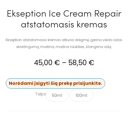
Ekseption Ice Cream Repair
atstatomasis kremas
Ekseption atstatomasis kremas atkuria drėgmę, gerina veido odos
elastingumą, maitina, mažina raukšles, stangrina odą.
45,00
€
–
58,50
€
Norėdami įsigyti šią prekę prisijunkite.
Talpa
50ml
100ml