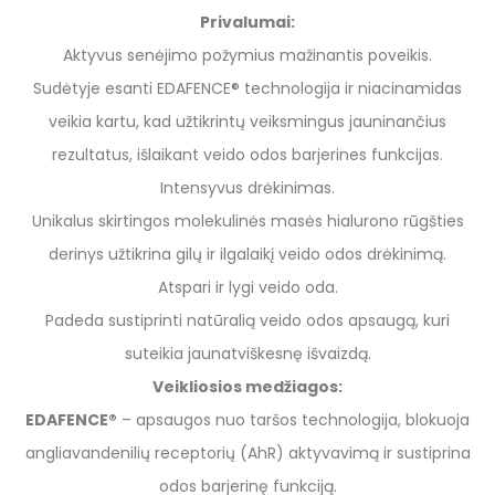
Privalumai:
Aktyvus senėjimo požymius mažinantis poveikis.
Sudėtyje esanti EDAFENCE® technologija ir niacinamidas
veikia kartu, kad užtikrintų veiksmingus jauninančius
rezultatus, išlaikant veido odos barjerines funkcijas.
Intensyvus drėkinimas.
Unikalus skirtingos molekulinės masės hialurono rūgšties
derinys užtikrina gilų ir ilgalaikį veido odos drėkinimą.
Atspari ir lygi veido oda.
Padeda sustiprinti natūralią veido odos apsaugą, kuri
suteikia jaunatviškesnę išvaizdą.
Veikliosios medžiagos:
EDAFENCE®
– apsaugos nuo taršos technologija, blokuoja
angliavandenilių receptorių (AhR) aktyvavimą ir sustiprina
odos barjerinę funkciją.