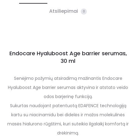
Atsiliepimai
0
Endocare Hyaluboost Age barrier serumas,
30 ml
Senėjimo požymių atsiradimą mažinantis Endocare
Hyaluboost Age barrier serumas aktyvina ir atstato veido
odos barjerinę funkciją.
Sukurtas naudojant patentuotą EDAFENCE technologiją
kartu su niacinamidu bei didelės ir mažos molekulinės
masės hialurono rūgštimi, kuri suteikia ilgalaikį komfortą ir
drėkinimą.