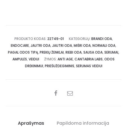
PRODUKTO KODAS:
22749-01
KATEGORIJŲ:
BRANDI ODA
,
ENDOCARE
,
JAUTRI ODA
,
JAUTRI ODA
,
MIŠRI ODA
,
NORMALI ODA
,
PAGAL ODOS TIPĄ
,
PREKIŲ ŽENKLAI
,
RIEBI ODA
,
SAUSA ODA
,
SERUMAI,
AMPULĖS
,
VEIDUI
ŽYMOS:
ANTI AGE
,
CANTABRIA LABS
,
ODOS
DRĖKINIMUI
,
PRIEŠUŽDEGIMINIS
,
SERUMAS VEIDUI
Aprašymas
Papildoma informacija