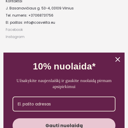
Kontaktai
J. Basanavičiaus g. 53-4, 03109 Vilnius
Tel. numeris: +37068731756
El. paštas:
info@cosvelita.eu
Facebook
Instagram
UAB „Nikvera”
Įmonės kodas: 303481944
10% nuolaida*
PVM mokėtojo kodas: LT100011828014
Registracijos adresas: Bažnyčios g. 23-36, 25118 Lentvaris, Trakų r.
Užsakykite naujenlaiškį ir gaukite nuolaidą pirmam
Bankas: Paysera LT
apsipirkimui
Sąskaitos Nr.: LT89 3500 0100 0165 5773
Gauti nuolaidą
Cosvelita© 2021 - 2026