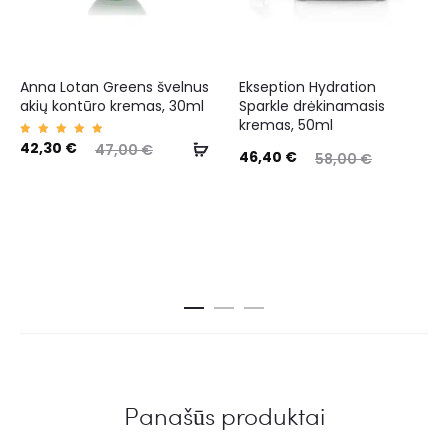
Anna Lotan Greens švelnus
Ekseption Hydration
akių kontūro kremas, 30ml
Sparkle drėkinamasis
kremas, 50ml
Įvertin
42,30
€
47,00
€
46,40
€
imas:
58,00
€
5.00
iš 5
Panašūs produktai