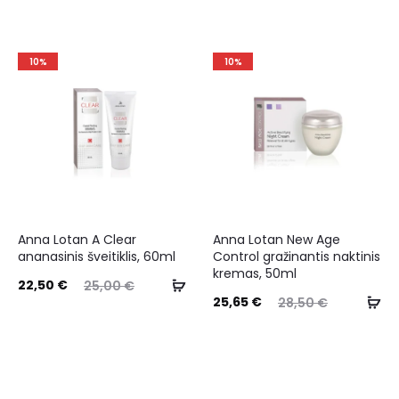
10%
10%
Anna Lotan A Clear
Anna Lotan New Age
ananasinis šveitiklis, 60ml
Control gražinantis naktinis
kremas, 50ml
22,50
€
25,00
€
25,65
€
28,50
€