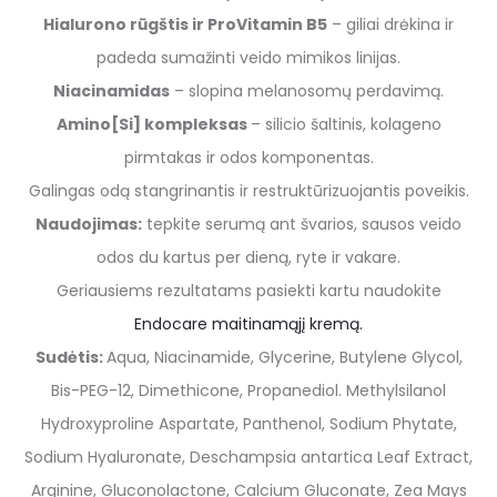
Hialurono rūgštis ir ProVitamin B5
– giliai drėkina ir
padeda sumažinti veido mimikos linijas.
Niacinamidas
– slopina melanosomų perdavimą.
Amino[Si] kompleksas
– silicio šaltinis, kolageno
pirmtakas ir odos komponentas.
Galingas odą stangrinantis ir restruktūrizuojantis poveikis.
Naudojimas:
tepkite serumą ant švarios, sausos veido
odos du kartus per dieną, ryte ir vakare.
Geriausiems rezultatams pasiekti kartu naudokite
Endocare maitinamąjį kremą.
Sudėtis:
Aqua, Niacinamide, Glycerine, Butylene Glycol,
Bis-PEG-12, Dimethicone, Propanediol. Methylsilanol
Hydroxyproline Aspartate, Panthenol, Sodium Phytate,
Sodium Hyaluronate, Deschampsia antartica Leaf Extract,
Arginine, Gluconolactone, Calcium Gluconate, Zea Mays