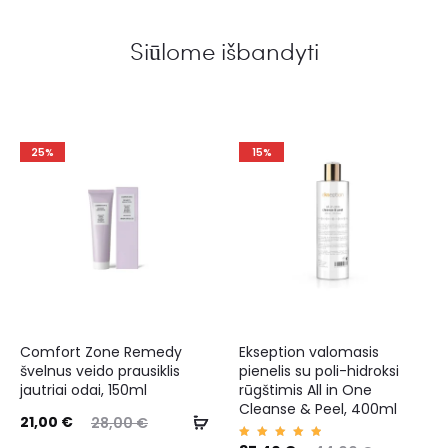
Siūlome išbandyti
25%
15%
Comfort Zone Remedy
Ekseption valomasis
švelnus veido prausiklis
pienelis su poli-hidroksi
jautriai odai, 150ml
rūgštimis All in One
Cleanse & Peel, 400ml
21,00
€
28,00
€
Įvertin