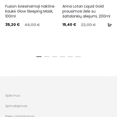
Fusion šviesinamoji naktinė
Anna Lotan Liquid Gold
kaukė Glow Sleeping Mask,
prausimosi želė su
100ml
šaltalankių aliejumi, 200ml
35,20
€
15,40
€
44,00
€
22,00
€
Apie mus
Apmokėjimas
Prekių pristatymas