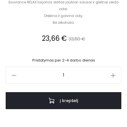
Exuviance RELAX losjonas skirtas jautriai-sausai ir gležnai veido
odai.
Drėkina ir gaivina odą.
Be alkoholio.
23,66
€
33,80
€
Pristatymas per 2-4 darbo dienas
Į krepšelį