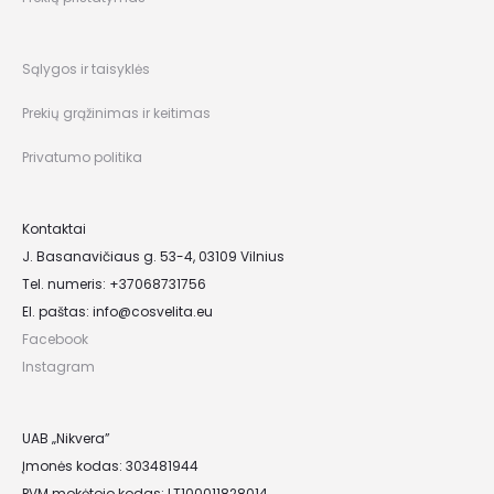
Sąlygos ir taisyklės
Prekių grąžinimas ir keitimas
Privatumo politika
Kontaktai
J. Basanavičiaus g. 53-4, 03109 Vilnius
Tel. numeris: +37068731756
El. paštas:
info@cosvelita.eu
Facebook
Instagram
UAB „Nikvera”
Įmonės kodas: 303481944
PVM mokėtojo kodas: LT100011828014