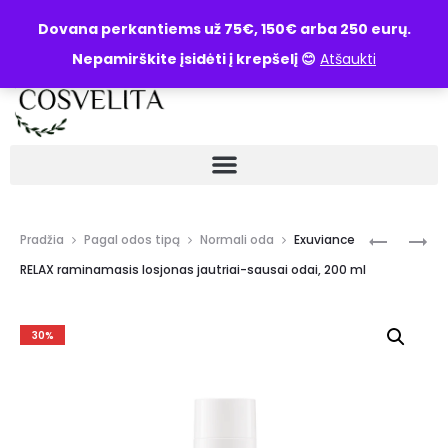
UŽKLAUSA
Dovana perkantiems už 75€, 150€ arba 250 eurų.
Nepamirškite įsidėti į krepšelį 😊
Atšaukti
Pradžia
Pagal odos tipą
Normali oda
Exuviance
RELAX raminamasis losjonas jautriai-sausai odai, 200 ml
30%