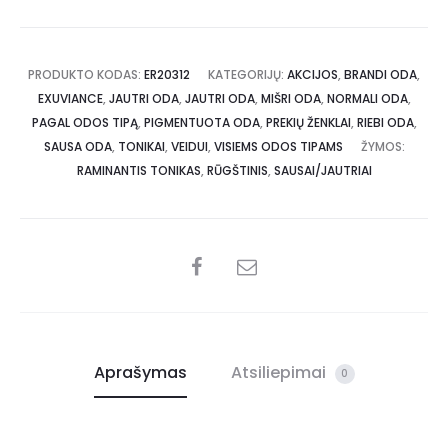
PRODUKTO KODAS:
ER20312
KATEGORIJŲ:
AKCIJOS
,
BRANDI ODA
,
EXUVIANCE
,
JAUTRI ODA
,
JAUTRI ODA
,
MIŠRI ODA
,
NORMALI ODA
,
PAGAL ODOS TIPĄ
,
PIGMENTUOTA ODA
,
PREKIŲ ŽENKLAI
,
RIEBI ODA
,
SAUSA ODA
,
TONIKAI
,
VEIDUI
,
VISIEMS ODOS TIPAMS
ŽYMOS:
RAMINANTIS TONIKAS
,
RŪGŠTINIS
,
SAUSAI/JAUTRIAI
Aprašymas
Atsiliepimai
0