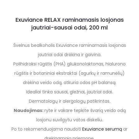
Exuviance RELAX raminamasis losjonas
jautriai-sausai odai, 200 ml
Švelnus bealkoholis Exuviance raminamasis losjonas
jautriai odai drėkina ir gaivina.
Polihidroksi rūgštis (PHA) gliukonolaktonas, hialurono
rūgštis ir botaniniai ekstraktai (agurkų ir ramunėlių)
drėkina veido odą, atkuria odos pH balansą.
Idealiai tinka sausai, gležnai, jautriai odai.
Dermatologų ir alergologų patikrintas.
Naudojimas:
ryte ir vakare tepkite švarią veido odą
losjonu suvilgytu vatos diskeliu.
Po to rekomenduojama naudoti
Exuviance serumą
ar
drėkinamąją priemonę.