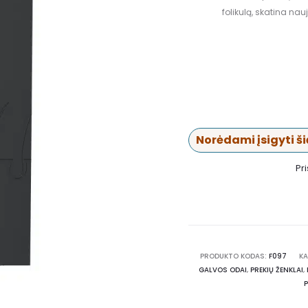
folikulą, skatina nau
Norėdami įsigyti šią
Pr
PRODUKTO KODAS:
F097
KA
GALVOS ODAI
,
PREKIŲ ŽENKLAI
,
P