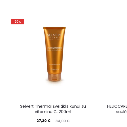
20%
Selvert Thermal šveitiklis kūnui su
HELIOCARE
vitaminu C, 200ml
saulė
27,20
€
34,00
€