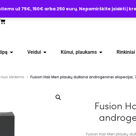
ems už 75€, 150€ arba 250 eurų. Nepamirškite įsidėti į kre
tipą
Veidui
Kūnui, plaukams
Rinkiniai
 nuo slinkimo
Fusion Hair Men plaukų dulksna androgeninei alopecijai,
Fusion H
androgen
Fusion Hair Men plaukų dul