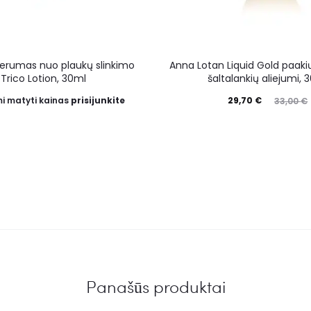
serumas nuo plaukų slinkimo
Anna Lotan Liquid Gold paaki
Trico Lotion, 30ml
šaltalankių aliejumi, 
i matyti kainas
prisijunkite
29,70
€
33,00
€
Panašūs produktai