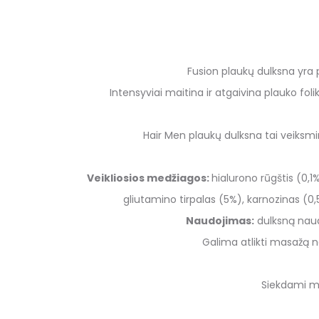
Fusion plaukų dulksna yra
Intensyviai maitina ir atgaivina plauko fol
Hair Men plaukų dulksna tai veiks
Veikliosios medžiagos:
hialurono rūgštis (0,1
gliutamino tirpalas (5%), karnozinas (0,
Naudojimas:
dul
ksną naud
Galim
a
atlikti masažą 
Siekdami
ma