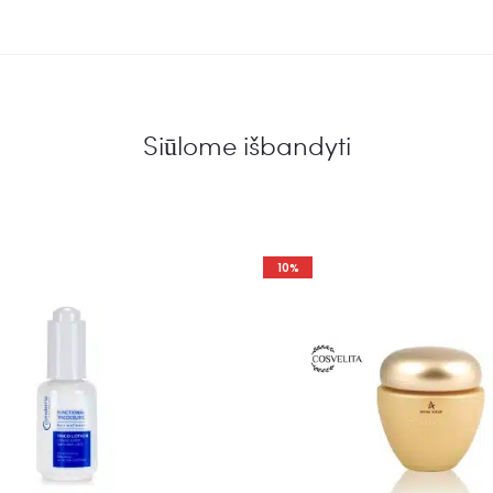
Siūlome išbandyti
10%