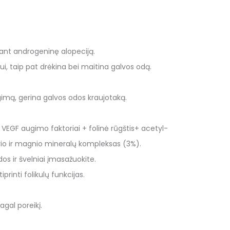
ant androgeninę alopeciją.
ui, taip pat drėkina bei maitina galvos odą.
imą, gerina galvos odos kraujotaką.
 VEGF augimo faktoriai + folinė rūgštis+ acetyl-
vario ir magnio mineralų kompleksas (3%).
os ir
š
velniai įmasažuokite.
iprinti folikulų funkcijas.
agal poreikį.