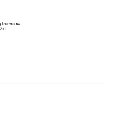
ų kremas su
30ml