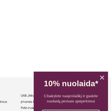
10% nuolaida*
UAB „Nikvera”
Užsakykite naujenlaiškį ir gaukite
nuolaidą pirmam apsipirkimui
lnius
Įmonės kodas: 303481944
PVM mokėtojo kodas: LT100011828014