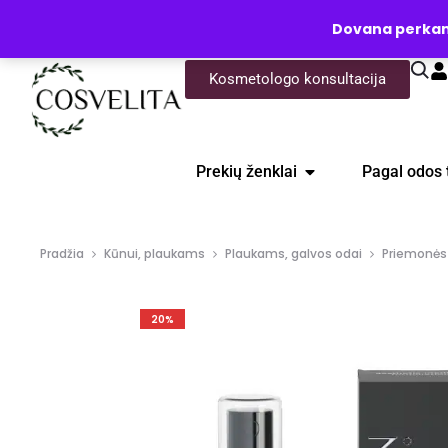
UŽKLAUSA
Dovana perkanti
Kosmetologo konsultacija
Prekių ženklai
Pagal odos 
Pradžia
Kūnui, plaukams
Plaukams, galvos odai
Priemonės
20%