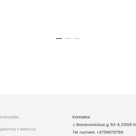
5.00
iš 5
r taisyklės
Kontaktai
J. Basanavičiaus g. 53-4, 03109 Vi
ąžinimas ir keitimas
Tel. numeris: +37068731756