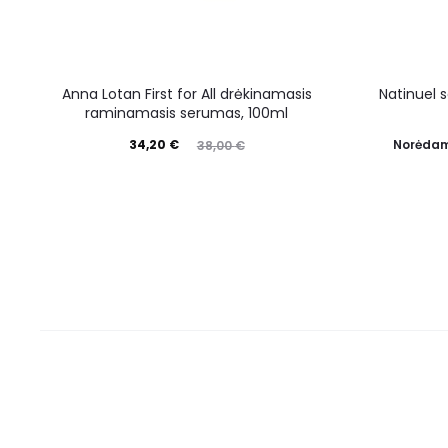
Anna Lotan First for All drėkinamasis
Natinuel 
raminamasis serumas, 100ml
34,20
€
Norėdam
38,00
€