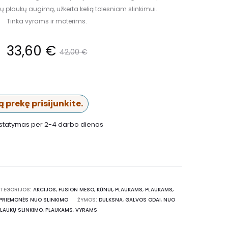
jų plaukų augimą, užkerta kelią tolesniam slinkimui.
Tinka vyrams ir moterims.
33,60
€
42,00
€
 prekę prisijunkite.
istatymas per 2-4 darbo dienas
TEGORIJOS:
AKCIJOS
,
FUSION MESO
,
KŪNUI, PLAUKAMS
,
PLAUKAMS,
PRIEMONĖS NUO SLINKIMO
ŽYMOS:
DULKSNA
,
GALVOS ODAI
,
NUO
LAUKŲ SLINKIMO
,
PLAUKAMS
,
VYRAMS