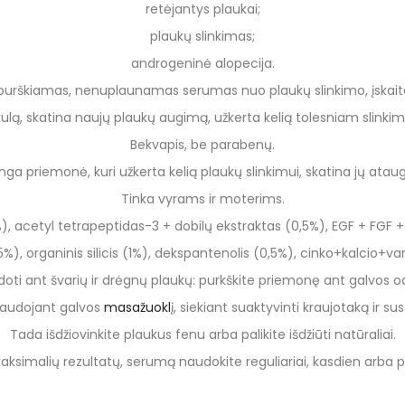
retėjantys plaukai;
plaukų slinkimas;
androgeninė alopecija.
 purškiamas, nenuplaunamas serumas nuo plaukų slinkimo, įskait
ikulą, skatina naujų plaukų augimą, užkerta kelią tolesniam slinkim
Bekvapis, be parabenų.
minga priemonė,
k
uri užkerta kelią plaukų slinkimui, skatina jų
at
aug
Tinka vyrams ir moterims.
%), acetyl tetrapeptidas-3 + dobilų ekstraktas (0,5%), EGF + FGF +
5%), organinis silicis (1%), dekspantenolis (0,5%), cinko+kalcio+
oti ant švarių ir
drėgnų plaukų:
purkškite priemonę ant galvos od
naudojant galvos
masažuokl
į
, siekiant suaktyvinti kraujotaką ir sust
Tada išdžiovinkite plaukus fenu arba palikite išdžiūti natūraliai.
ksimalių rezultatų
, serumą naudokite reguliariai, kasdien arba p