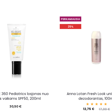
PERKAMIAUSIA
25%
 360 Pediatrics losjonas nuo
Anna Lotan Fresh Look uni
s vaikams SPF50, 200ml
dezodorantas, 100
30,50
€
Įvertin
12,75
€
17,00
€
imas: