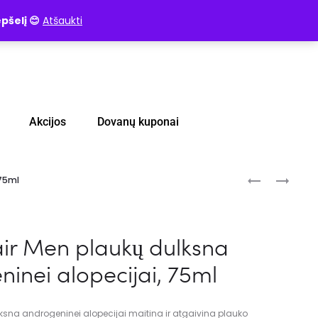
pšelį 😊
Atšaukti
Akcijos
Dovanų kuponai
 75ml
air Men plaukų dulksna
inei alopecijai, 75ml
ksna androgeninei alopecijai maitina ir atgaivina plauko