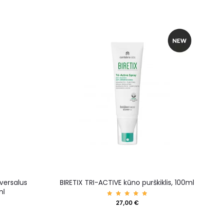
versalus
BIRETIX TRI-ACTIVE kūno purškiklis, 100ml
ml
Įvertin
27,00
€
imas:
5.00
iš 5