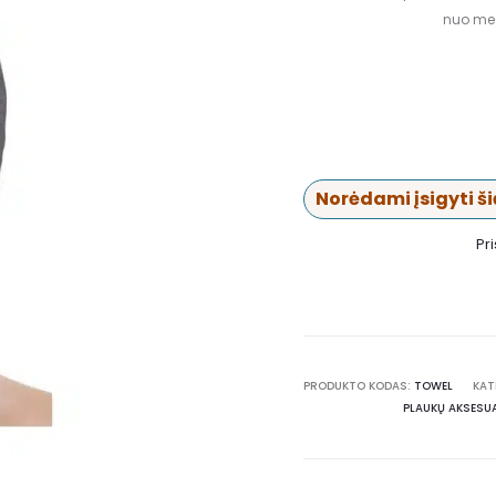
nuo mec
Norėdami įsigyti šią
Pr
PRODUKTO KODAS:
TOWEL
KAT
PLAUKŲ AKSESU