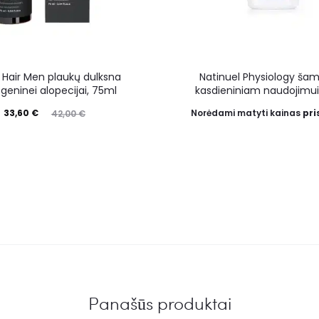
 Hair Men plaukų dulksna
Natinuel Physiology ša
geninei alopecijai, 75ml
kasdieniniam naudojimui
33,60
€
Norėdami matyti kainas
pri
42,00
€
Panašūs produktai