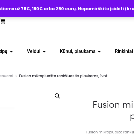
ems už 75€, 150€ arba 250 eurų. Nepamirškite įsidėti į kre
tipą
Veidui
Kūnui, plaukams
Rinkiniai
esuarai
Fusion mikropluošto rankšluostis plaukams, 1vnt
Fusion mi
Fusion mikropluošto rankš