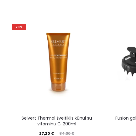
20%
Selvert Thermal šveitiklis kūnui su
Fusion ga
vitaminu C, 200ml
27,20
€
34,00
€