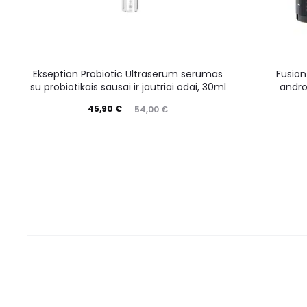
Ekseption Probiotic Ultraserum serumas
Fusion
su probiotikais sausai ir jautriai odai, 30ml
andro
45,90
€
54,00
€