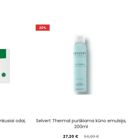
20%
inkusiai odai,
Selvert Thermal purškiama kūno emulsija,
200ml
27,20
€
34,00
€