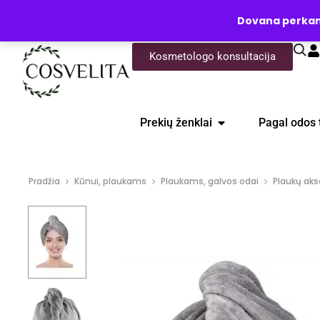
UŽKLAUSA
Dovana perkanti
Kosmetologo konsultacija
Prekių ženklai
Pagal odos 
Pradžia
Kūnui, plaukams
Plaukams, galvos odai
Plaukų aks