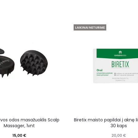
LAIKINAI NETURIME
lvos odos masažuoklis Scalp
Biretix maisto papildai į aknę l
Massager, 1vnt
30 kaps
15,00
€
20,00
€