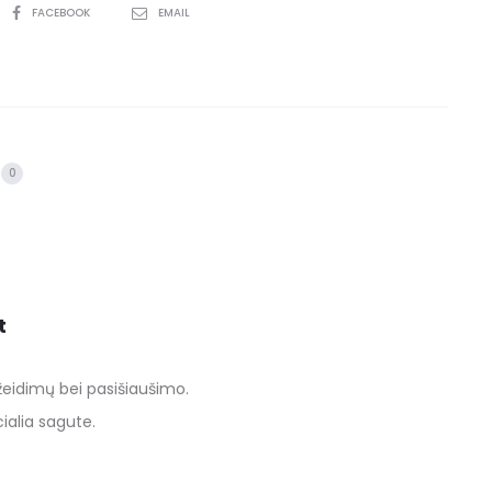
FACEBOOK
EMAIL
0
t
eidimų bei pasišiaušimo.
ialia sagute.