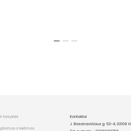
r taisyklės
Kontaktai
J. Basanavičiaus g. 53-4, 03109 Vi
ąžinimas ir keitimas