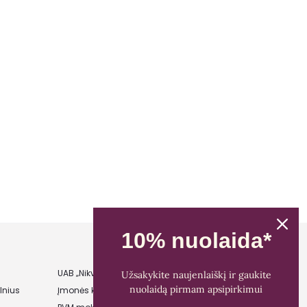
10% nuolaida*
UAB „Nikvera”
Užsakykite naujenlaiškį ir gaukite
nuolaidą pirmam apsipirkimui
lnius
Įmonės kodas: 303481944