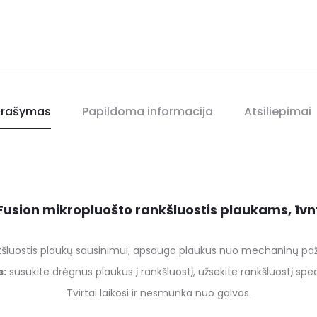
rašymas
Papildoma informacija
Atsiliepimai
Fusion mikropluošto rankšluostis plaukams, 1vn
kšluostis plaukų sausinimui, apsaugo plaukus nuo mechaninų paž
s:
susukite drėgnus plaukus į rankšluostį, užsekite rankšluostį spec
Tvirtai laikosi ir nesmunka nuo galvos.