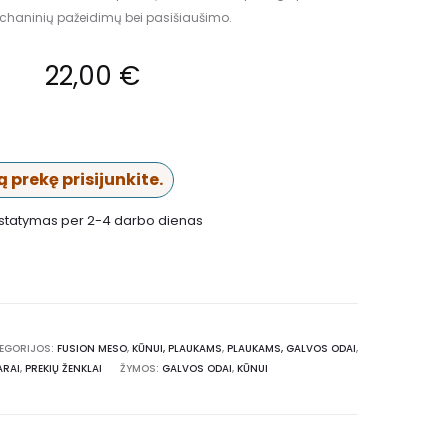
haninių pažeidimų bei pasišiaušimo.
22,00
€
 prekę prisijunkite.
istatymas per 2-4 darbo dienas
EGORIJOS:
FUSION MESO
,
KŪNUI, PLAUKAMS
,
PLAUKAMS, GALVOS ODAI
,
ARAI
,
PREKIŲ ŽENKLAI
ŽYMOS:
GALVOS ODAI
,
KŪNUI