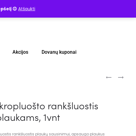
pšelį 😊
Atšaukti
Akcijos
Dovanų kuponai
kropluošto rankšluostis
plaukams, 1vnt
luostis rankšluostis plaukų sausinimui, apsaugo plaukus