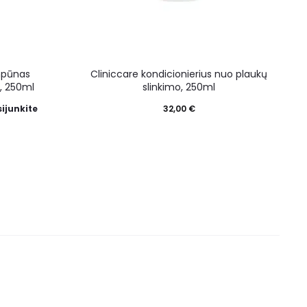
mpūnas
Cliniccare kondicionierius nuo plaukų
, 250ml
slinkimo, 250ml
sijunkite
32,00
€