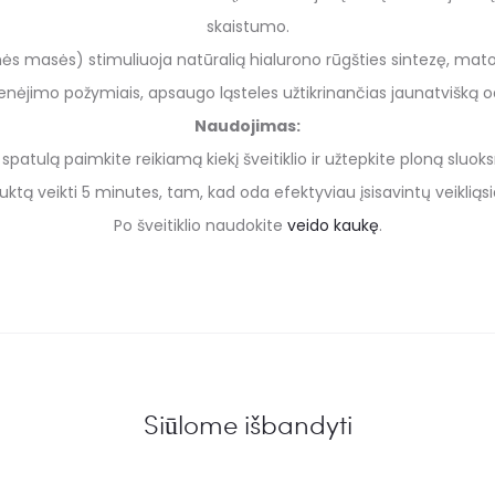
skaistumo.
masės) stimuliuoja natūralią hialurono rūgšties sintezę, matomai 
ėjimo požymiais, apsaugo ląsteles užtikrinančias jaunatvišką o
Naudojimas:
atulą paimkite reikiamą kiekį šveitiklio ir užtepkite ploną sluoks
duktą veikti 5 minutes, tam, kad oda efektyviau įsisavintų veikli
Po šveitiklio naudokite
veido kaukę
.
Siūlome išbandyti