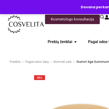
UŽKLAUSA
Dovana perkanti
Kosmetologo konsultacija
Prekių ženklai
Pagal odos 
Pradžia
Pagal odos tipą
Normali oda
Guinot Age Summum pri
25%