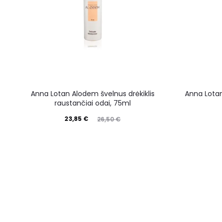
Anna Lotan Alodem švelnus drėkiklis
Anna Lotan 
raustančiai odai, 75ml
23,85
€
26,50
€