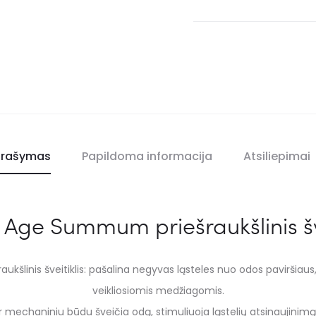
rašymas
Papildoma informacija
Atsiliepimai
 Age Summum priešraukšlinis šve
linis šveitiklis: pašalina negyvas ląsteles nuo odos paviršiaus, a
veikliosiomis medžiagomis.
mechaniniu būdu šveičia odą, stimuliuoja ląstelių atsinaujinimą, l