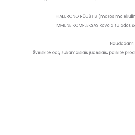
HIALURONO RŪGŠTIS (mažos molekulinės 
IMMUNE KOMPLEKSAS kovoja su odos sen
Naudodami sp
Šveiskite odą sukamaisiais judesiais, palikite pro