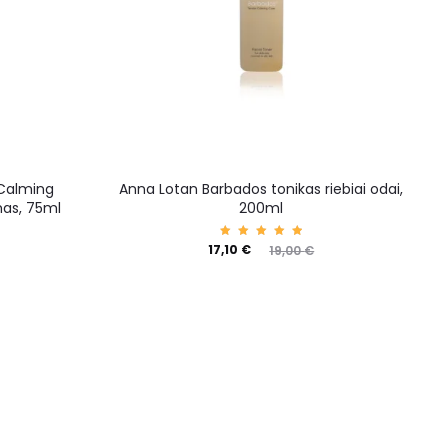
 Calming
Anna Lotan Barbados tonikas riebiai odai,
as, 75ml
200ml
Įvertin
17,10
€
19,00
€
imas:
5.00
iš 5