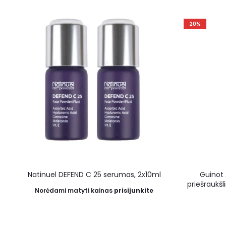
20%
Natinuel DEFEND C 25 serumas, 2x10ml
Guinot
priešraukšl
Norėdami matyti kainas
prisijunkite