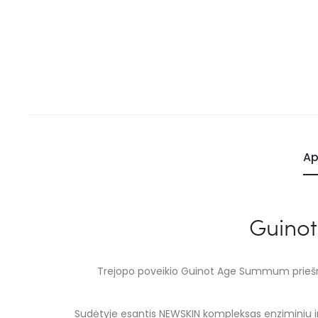
Ap
Guinot
Trejopo poveikio Guinot Age Summum priešraukš
Sudėtyje esantis NEWSKIN kompleksas enziminiu ir 