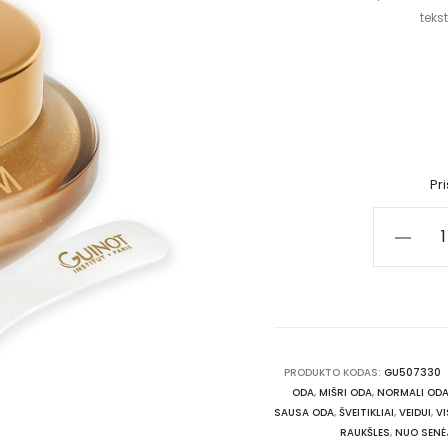
teks
Pr
PRODUKTO KODAS:
GU507330
ODA
,
MIŠRI ODA
,
NORMALI OD
SAUSA ODA
,
ŠVEITIKLIAI
,
VEIDUI
,
V
RAUKŠLES
,
NUO SENĖ