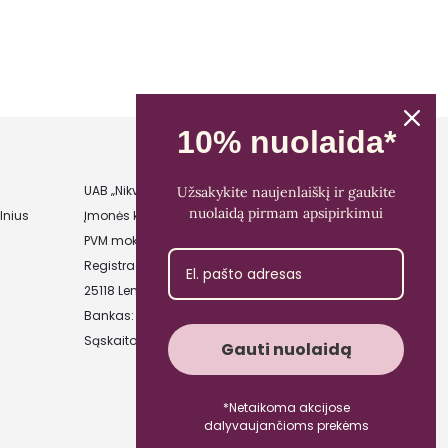
10% nuolaida*
UAB „Nikvera”
Užsakykite naujenlaiškį ir gaukite
nuolaidą pirmam apsipirkimui
lnius
Įmonės kodas: 303481944
PVM mokėtojo kodas: LT100011828014
Registracijos adresas: Bažnyčios g. 23-36,
25118 Lentvaris, Trakų r.
Bankas: Paysera LT
Sąskaitos Nr.: LT89 3500 0100 0165 5773
Gauti nuolaidą
*Netaikoma akcijose
dalyvaujančioms prekėms