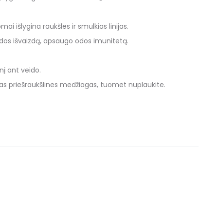
išlygina raukšles ir smulkias linijas.
dos išvaizdą, apsaugo odos imunitetą.
nį ant veido.
ąsias priešraukšlines medžiagas, tuomet nuplaukite.