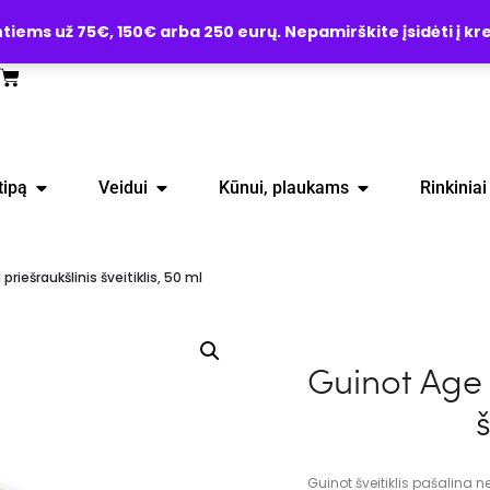
ems už 75€, 150€ arba 250 eurų. Nepamirškite įsidėti į kre
tipą
Veidui
Kūnui, plaukams
Rinkiniai
ešraukšlinis šveitiklis, 50 ml
Guinot Age
š
Guinot šveitiklis pašalina 