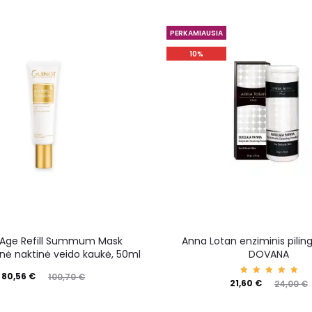
PERKAMIAUSIA
10%
 Age Refill Summum Mask
Anna Lotan enziminis pilin
inė naktinė veido kaukė, 50ml
DOVANA
80,56
€
100,70
€
Įvertin
21,60
€
24,00
€
imas:
5.00
iš 5