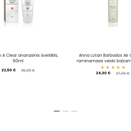
A Clear ananasinis šveitiklis,
Anna Lotan Barbados Air
60ml
raminamasis veido balzam
22,50
€
25,00
€
Įvertin
24,30
€
27,00
€
imas:
5.00
iš 5