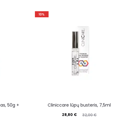
10%
gas, 50g +
Cliniccare lūpų busteris, 7,5ml
28,80
€
32,00
€