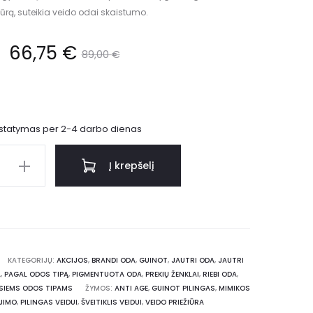
tūrą, suteikia veido odai skaistumo.
66,75
€
89,00
€
istatymas per 2-4 darbo dienas
Į krepšelį
KATEGORIJŲ:
AKCIJOS
,
BRANDI ODA
,
GUINOT
,
JAUTRI ODA
,
JAUTRI
A
,
PAGAL ODOS TIPĄ
,
PIGMENTUOTA ODA
,
PREKIŲ ŽENKLAI
,
RIEBI ODA
,
ISIEMS ODOS TIPAMS
ŽYMOS:
ANTI AGE
,
GUINOT PILINGAS
,
MIMIKOS
JIMO
,
PILINGAS VEIDUI
,
ŠVEITIKLIS VEIDUI
,
VEIDO PRIEŽIŪRA