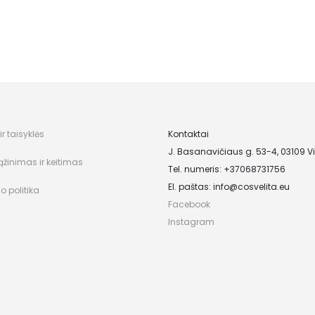
r taisyklės
Kontaktai
J. Basanavičiaus g. 53-4, 03109 Vi
ąžinimas ir keitimas
Tel. numeris: +37068731756
El. paštas:
info@cosvelita.eu
o politika
Facebook
Instagram