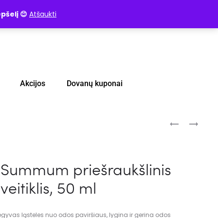
pšelį 😊
Atšaukti
Akcijos
Dovanų kuponai
 Summum priešraukšlinis
veitiklis, 50 ml
negyvas ląsteles nuo odos paviršiaus, lygina ir gerina odos