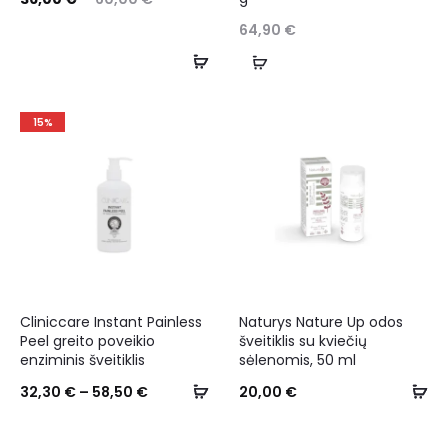
64,90
€
15%
Cliniccare Instant Painless
Naturys Nature Up odos
Peel greito poveikio
šveitiklis su kviečių
enziminis šveitiklis
sėlenomis, 50 ml
32,30
€
–
58,50
€
20,00
€