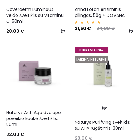
Coverderm Luminous
Anna Lotan enziminis
veido šveitiklis su vitaminu
pilingas, 50g + DOVANA
C, 50ml
Įvertin
21,60
€
24,00
€
28,00
€
imas:
5.00
iš 5
PERKAMIAUSIA
LAIKINAI NETURIME
Naturys Anti Age dvejopo
poveikio kaukė šveitiklis,
Naturys Purifying šveitiklis
50ml
su AHA rūgštimis, 30ml
32,00
€
28,00
€