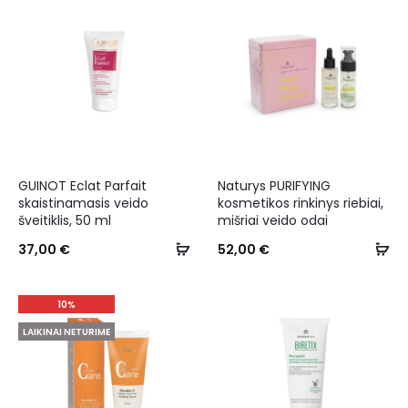
GUINOT Eclat Parfait
Naturys PURIFYING
skaistinamasis veido
kosmetikos rinkinys riebiai,
šveitiklis, 50 ml
mišriai veido odai
37,00
€
52,00
€
10%
LAIKINAI NETURIME