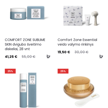
COMFORT ZONE SUBLIME
Comfort Zone Essential
SKIN dvigubo šveitimo
veido valymo rinkinys
diskeliai, 28 vnt
19,50
€
30,00
€
41,25
€
55,00
€
25%
25%