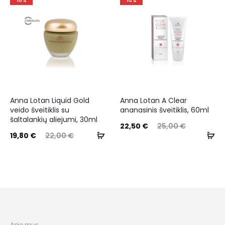
10%
10%
Anna Lotan Liquid Gold
Anna Lotan A Clear
veido šveitiklis su
ananasinis šveitiklis, 60ml
šaltalankių aliejumi, 30ml
22,50
€
25,00
€
19,80
€
22,00
€
Apie mus