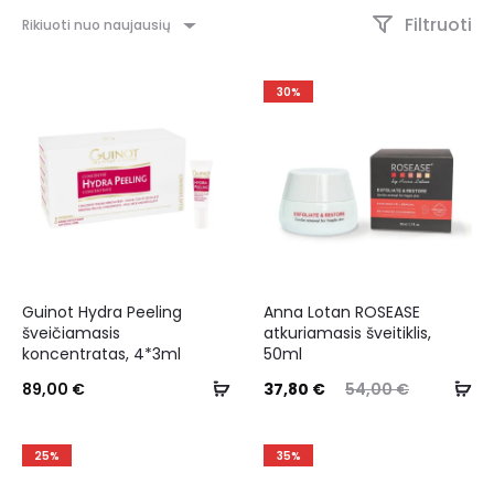
Filtruoti
Rikiuoti nuo naujausių
30%
Guinot Hydra Peeling
Anna Lotan ROSEASE
šveičiamasis
atkuriamasis šveitiklis,
koncentratas, 4*3ml
50ml
89,00
€
37,80
€
54,00
€
25%
35%