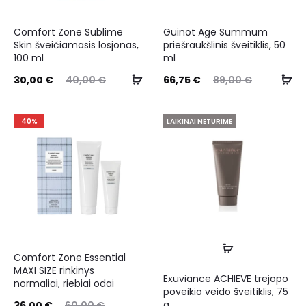
Comfort Zone Sublime
Guinot Age Summum
Skin šveičiamasis losjonas,
priešraukšlinis šveitiklis, 50
100 ml
ml
30,00
€
40,00
€
66,75
€
89,00
€
40%
LAIKINAI NETURIME
Comfort Zone Essential
MAXI SIZE rinkinys
Exuviance ACHIEVE trejopo
normaliai, riebiai odai
poveikio veido šveitiklis, 75
g
36,00
€
60,00
€