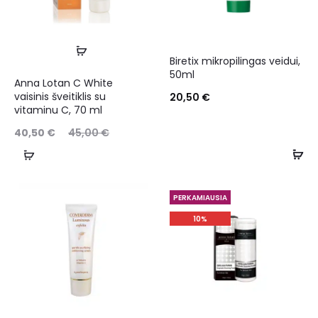
Biretix mikropilingas veidui,
50ml
Anna Lotan C White
vaisinis šveitiklis su
20,50
€
vitaminu C, 70 ml
40,50
€
45,00
€
PERKAMIAUSIA
10%