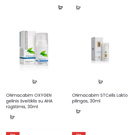
ONmacabim OXYGEN
ONmacabim STCells Lakto
gelinis šveitiklis su AHA
pilingas, 30ml
rūgštimis, 30ml