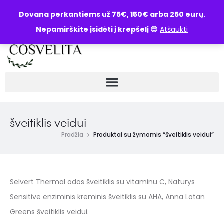
UŽKLAUSA
Dovana perkantiems už 75€, 150€ arba 250 eurų.
Nepamirškite įsidėti į krepšelį 😊
Atšaukti
šveitiklis veidui
Pradžia
Produktai su žymomis “šveitiklis veidui”
Selvert Thermal odos šveitiklis su vitaminu C, Naturys
Sensitive enziminis kreminis šveitiklis su AHA, Anna Lotan
Greens šveitiklis veidui.