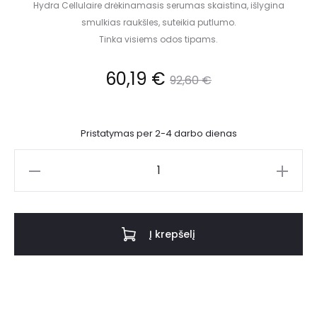
Hydra Cellulaire drėkinamasis serumas skaistina, išlygina
smulkias raukšles, suteikia putlumo.
Tinka visiems odos tipams.
60,19
€
92,60
€
Pristatymas per 2-4 darbo dienas
Į krepšelį