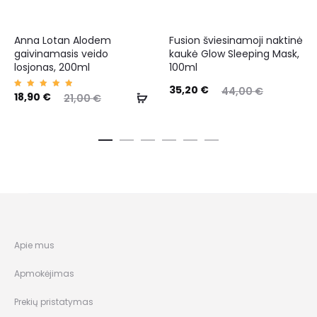
Anna Lotan Alodem
Fusion šviesinamoji naktinė
gaivinamasis veido
kaukė Glow Sleeping Mask,
losjonas, 200ml
100ml
35,20
€
44,00
€
Įvertin
18,90
€
21,00
€
imas:
5.00
iš 5
Apie mus
Apmokėjimas
Prekių pristatymas