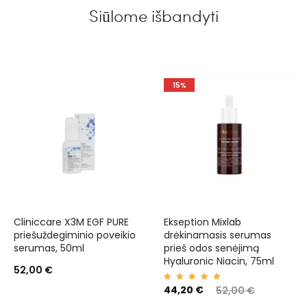
Siūlome išbandyti
15%
Cliniccare X3M EGF PURE
Ekseption Mixlab
priešuždegiminio poveikio
drėkinamasis serumas
serumas, 50ml
prieš odos senėjimą
Hyaluronic Niacin, 75ml
52,00
€
Įvertin
44,20
€
52,00
€
imas:
5.00