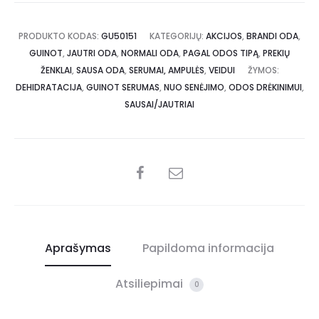
PRODUKTO KODAS:
GU50151
KATEGORIJŲ:
AKCIJOS
,
BRANDI ODA
,
GUINOT
,
JAUTRI ODA
,
NORMALI ODA
,
PAGAL ODOS TIPĄ
,
PREKIŲ
ŽENKLAI
,
SAUSA ODA
,
SERUMAI, AMPULĖS
,
VEIDUI
ŽYMOS:
DEHIDRATACIJA
,
GUINOT SERUMAS
,
NUO SENĖJIMO
,
ODOS DRĖKINIMUI
,
SAUSAI/JAUTRIAI
Aprašymas
Papildoma informacija
Atsiliepimai
0