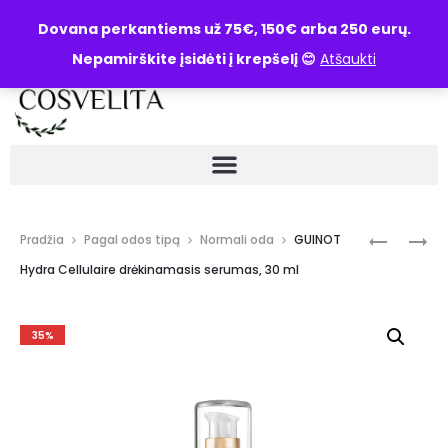
UŽKLAUSA
Dovana perkantiems už 75€, 150€ arba 250 eurų.
Nepamirškite įsidėti į krepšelį 😊
Atšaukti
Pradžia
Pagal odos tipą
Normali oda
GUINOT
Hydra Cellulaire drėkinamasis serumas, 30 ml
35%