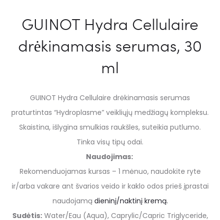
GUINOT Hydra Cellulaire
drėkinamasis serumas, 30
ml
GUINOT Hydra Cellulaire drėkinamasis serumas
praturtintas “Hydroplasme” veikliųjų medžiagų kompleksu.
Skaistina, išlygina smulkias raukšles, suteikia putlumo.
Tinka visų tipų odai.
Naudojimas:
Rekomenduojamas kursas – 1 mėnuo, naudokite ryte
ir/arba vakare ant švarios veido ir kaklo odos prieš įprastai
naudojamą
dieninį/naktinį kremą.
Sudėtis:
Water/Eau (Aqua), Caprylic/Capric Triglyceride,