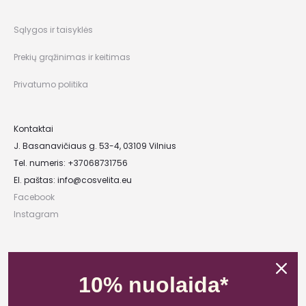
Sąlygos ir taisyklės
Prekių grąžinimas ir keitimas
Privatumo politika
Kontaktai
J. Basanavičiaus g. 53-4, 03109 Vilnius
Tel. numeris: +37068731756
El. paštas:
info@cosvelita.eu
Facebook
Instagram
UAB „Nikvera”
Įmonės kodas: 303481944
10% nuolaida*
PVM mokėtojo kodas: LT100011828014