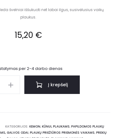
a švelniai iššukuoti net labai ilgus, susivėlusius vaikų
plaukus.
15,20
€
istatymas per 2-4 darbo dienas
Į krepšelį
KATEGORIJOS:
KEMON
,
KŪNUI, PLAUKAMS
,
PAPILDOMOS PLAUKŲ
MS, GALVOS ODAI
,
PLAUKŲ PRIEŽIŪROS PRIEMONĖS VAIKAMS
,
PREKIŲ