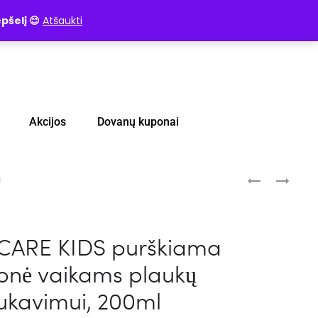
pšelį 😊
Atšaukti
Akcijos
Dovanų kuponai
l
ARE KIDS purškiama
onė vaikams plaukų
šukavimui, 200ml