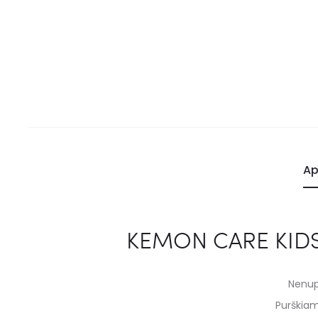
Ap
KEMON CARE KIDS 
Nenup
Purškiam