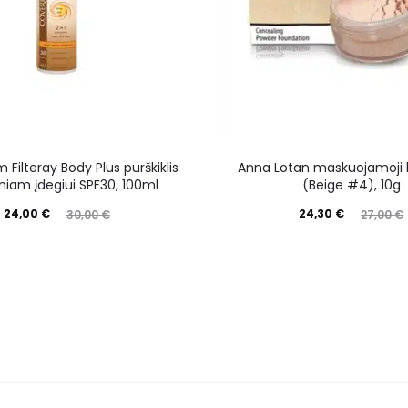
Filteray Body Plus purškiklis
Anna Lotan maskuojamoji b
niam įdegiui SPF30, 100ml
(Beige #4), 10g
24,00
€
24,30
€
30,00
€
27,00
€