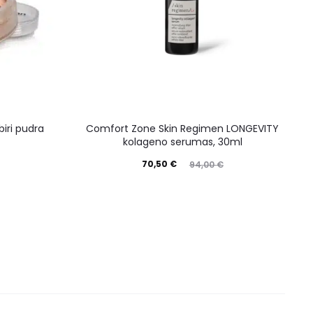
iri pudra
Comfort Zone Skin Regimen LONGEVITY
kolageno serumas, 30ml
70,50
€
94,00
€