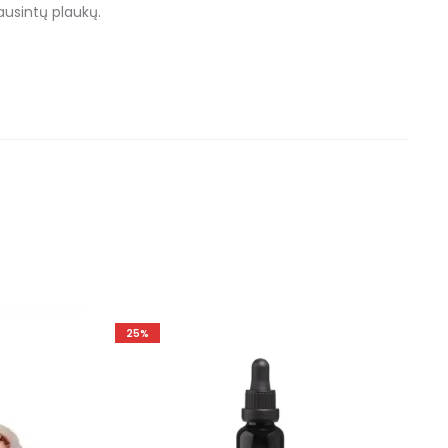
ausintų plaukų.
25%