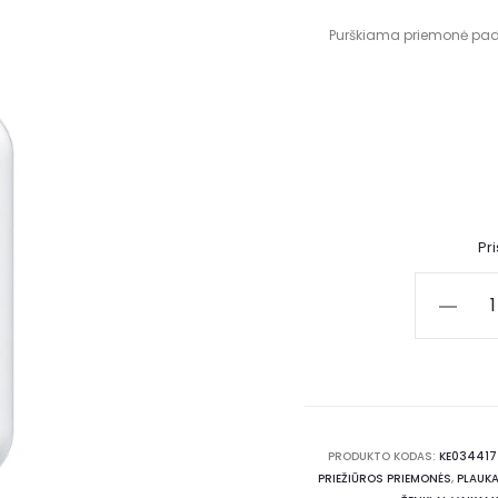
Purškiama priemonė paded
Pr
PRODUKTO KODAS:
KE034417
PRIEŽIŪROS PRIEMONĖS
,
PLAUKA