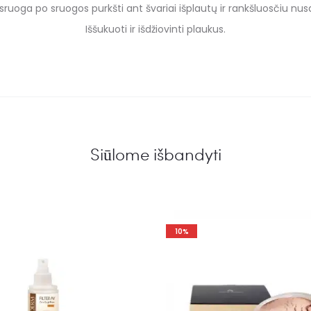
sruoga po sruogos purkšti ant švariai išplautų ir rankšluosčiu nus
Iššukuoti ir išdžiovinti plaukus.
Siūlome išbandyti
10%