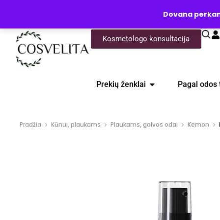
UŽKLAUSA
Dovana perkanti
Kosmetologo konsultacija
Prekių ženklai
Pagal odos 
Pradžia
Kūnui, plaukams
Plaukams, galvos odai
Kemon