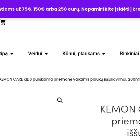
ems už 75€, 150€ arba 250 eurų. Nepamirškite įsidėti į kre
tipą
Veidui
Kūnui, plaukams
Rinkiniai
KEMON CARE KIDS purškiama priemonė vaikams plaukų iššukavimui, 200m
KEMON C
priem
iš