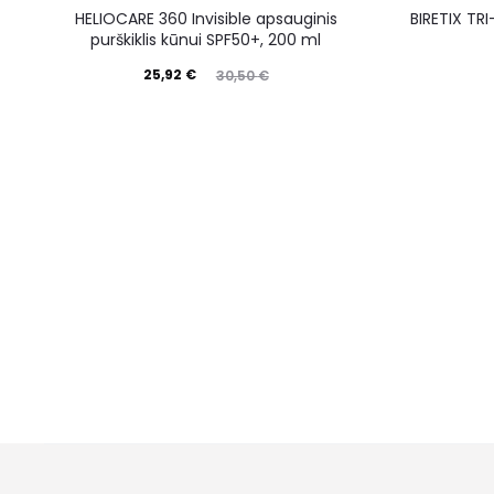
HELIOCARE 360 Invisible apsauginis
BIRETIX TRI
purškiklis kūnui SPF50+, 200 ml
25,92
€
30,50
€