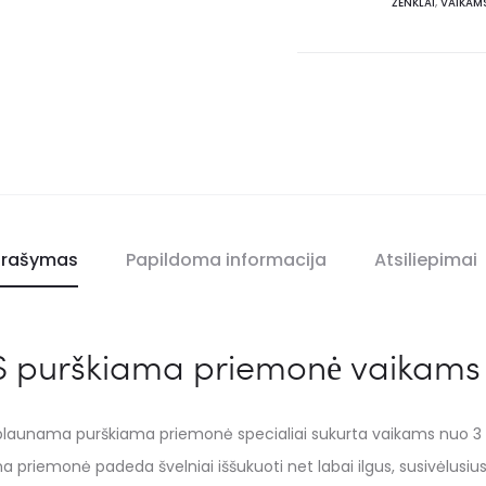
ŽENKLAI
,
VAIKAM
rašymas
Papildoma informacija
Atsiliepimai
purškiama priemonė vaikams p
launama purškiama priemonė specialiai sukurta vaikams nuo 3
a priemonė padeda švelniai iššukuoti net labai ilgus, susivėlusius