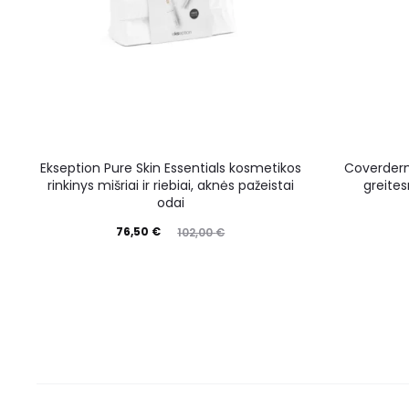
Ekseption Pure Skin Essentials kosmetikos
Coverderm 
rinkinys mišriai ir riebiai, aknės pažeistai
greites
odai
76,50
€
102,00
€