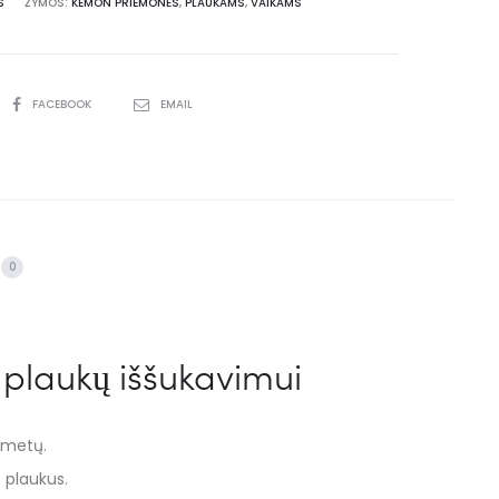
S
ŽYMOS:
KEMON PRIEMONĖS
,
PLAUKAMS
,
VAIKAMS
FACEBOOK
EMAIL
0
laukų iššukavimui
 metų.
 plaukus.