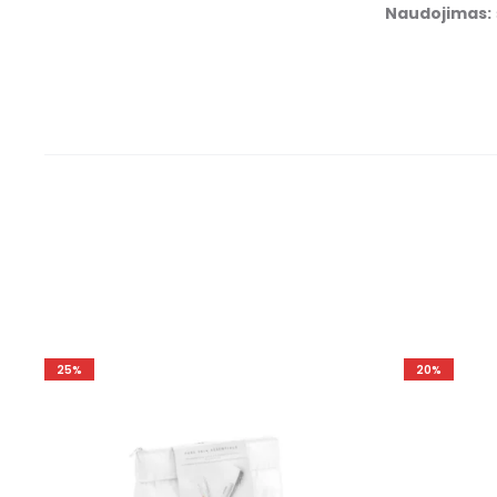
Naudojimas:
25%
20%