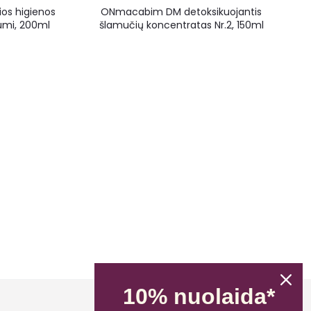
ios higienos
ONmacabim DM detoksikuojantis
ejumi, 200ml
šlamučių koncentratas Nr.2, 150ml
10% nuolaida*