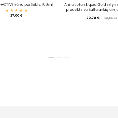
-ACTIVE kūno purškiklis, 100ml
Anna Lotan Liquid Gold intym
prausiklis su šaltalankių ali
Įvertin
27,00
€
imas:
20,70
€
23,00
€
5.00
iš 5