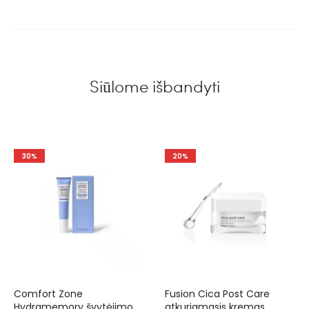
Siūlome išbandyti
30%
20%
Comfort Zone
Fusion Cica Post Care
Hydramemory švytėjimo
atkuriamasis kremas