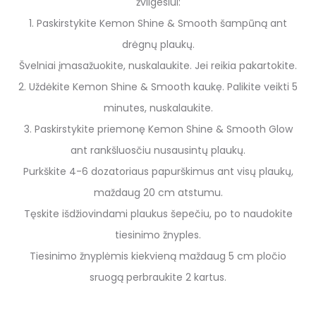
žvilgesiui:
1. Paskirstykite Kemon Shine & Smooth šampūną ant
drėgnų plaukų.
Švelniai įmasažuokite, nuskalaukite. Jei reikia pakartokite.
2. Uždėkite Kemon Shine & Smooth kaukę. Palikite veikti 5
minutes, nuskalaukite.
3. Paskirstykite priemonę Kemon Shine & Smooth Glow
ant rankšluosčiu nusausintų plaukų.
Purkškite 4-6 dozatoriaus papurškimus ant visų plaukų,
maždaug 20 cm atstumu.
Tęskite išdžiovindami plaukus šepečiu, po to naudokite
tiesinimo žnyples.
Tiesinimo žnyplėmis kiekvieną maždaug 5 cm pločio
sruogą perbraukite 2 kartus.