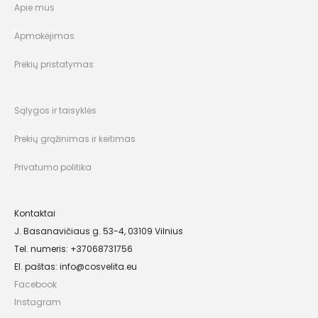
Apie mus
Apmokėjimas
Prekių pristatymas
Sąlygos ir taisyklės
Prekių grąžinimas ir keitimas
Privatumo politika
Kontaktai
J. Basanavičiaus g. 53-4, 03109 Vilnius
Tel. numeris: +37068731756
El. paštas:
info@cosvelita.eu
Facebook
Instagram