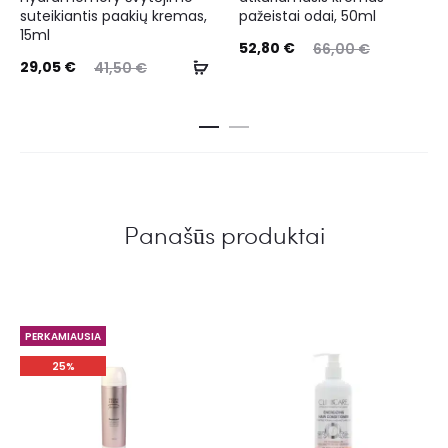
suteikiantis paakių kremas,
pažeistai odai, 50ml
15ml
52,80
€
66,00
€
29,05
€
41,50
€
Panašūs produktai
PERKAMIAUSIA
25%