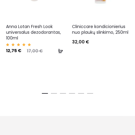
Anna Lotan Fresh Look
Cliniccare kondicionierius
universalus dezodorantas,
nuo plaukų slinkimo, 250ml
100ml
32,00
€
Įvertin
12,75
€
17,00
€
imas:
5.00
iš 5