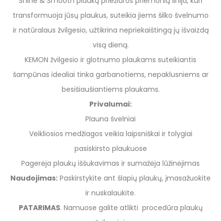
Shine & Smooth plaukų priežiūros priemonių linija, kuri
transformuoja jūsų plaukus, suteikia jiems šilko švelnumo
ir natūralaus žvilgesio, užtikrina nepriekaištingą jų išvaizdą
visą dieną.
KEMON žvilgesio ir glotnumo plaukams suteikiantis
šampūnas idealiai tinka garbanotiems, nepaklusniems ar
besišiaušiantiems plaukams.
Privalumai:
Plauna švelniai
Veikliosios medžiagos veikia laipsniškai ir tolygiai
pasiskirsto plaukuose
Pagerėja plaukų iššukavimas ir sumažėja lūžinėjimas
Naudojimas:
Paskirstykite ant šlapių plaukų, įmasažuokite
ir nuskalaukite.
PATARIMAS
. Namuose galite atlikti procedūra plaukų