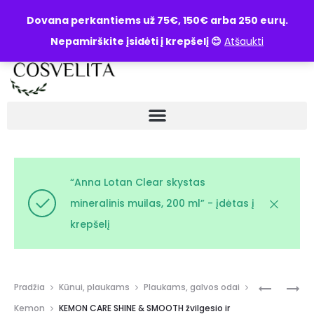
UŽKLAUSA
Dovana perkantiems už 75€, 150€ arba 250 eurų.
Nepamirškite įsidėti į krepšelį 😊
Atšaukti
“Anna Lotan Clear skystas
mineralinis muilas, 200 ml” - įdėtas į
krepšelį
Pradžia
Kūnui, plaukams
Plaukams, galvos odai
Kemon
KEMON CARE SHINE & SMOOTH žvilgesio ir