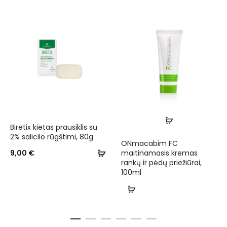
Biretix kietas prausiklis su
2% salicilo rūgštimi, 80g
ONmacabim FC
maitinamasis kremas
9,00
€
rankų ir pėdų priežiūrai,
100ml