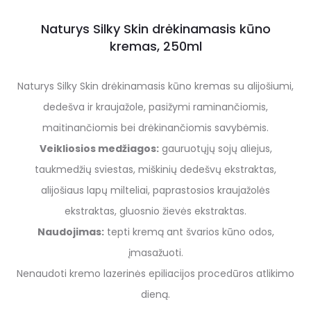
Naturys Silky Skin drėkinamasis kūno
kremas, 250ml
Naturys Silky Skin drėkinamasis kūno kremas su alijošiumi,
dedešva ir kraujažole, pasižymi raminančiomis,
maitinančiomis bei drėkinančiomis savybėmis.
Veikliosios medžiagos:
gauruotųjų sojų aliejus,
taukmedžių sviestas, miškinių dedešvų ekstraktas,
alijošiaus lapų milteliai, paprastosios kraujažolės
ekstraktas, gluosnio žievės ekstraktas.
Naudojimas:
tepti kremą ant švarios kūno odos,
įmasažuoti.
Nenaudoti kremo lazerinės epiliacijos procedūros atlikimo
dieną.