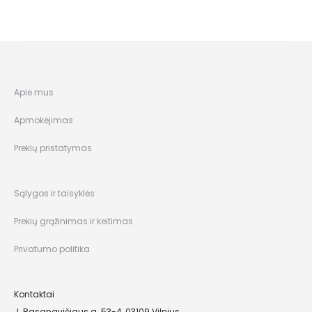
Apie mus
Apmokėjimas
Prekių pristatymas
Sąlygos ir taisyklės
Prekių grąžinimas ir keitimas
Privatumo politika
Kontaktai
J. Basanavičiaus g. 53-4, 03109 Vilnius