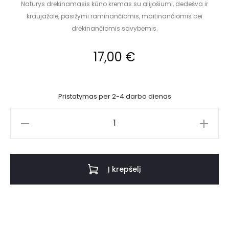
Naturys drėkinamasis kūno kremas su alijošiumi, dedešva ir
kraujažole, pasižymi raminančiomis, maitinančiomis bei
drėkinančiomis savybėmis.
17,00
€
Pristatymas per 2-4 darbo dienas
Į krepšelį