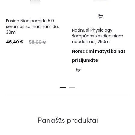
Fusion Niacinamide 5.0
serumas su niacinamidu,
Natinuel Physiology
30ml
šampūnas kasdieniniam
naudojimui, 250ml
46,40
€
58,00
€
Norėdami matyti kainas
prisijunkite
Panašūs produktai