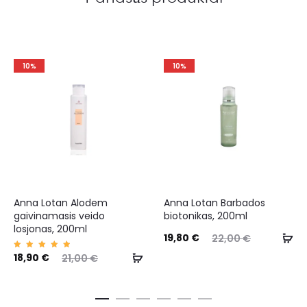
10%
10%
Anna Lotan Alodem
Anna Lotan Barbados
gaivinamasis veido
biotonikas, 200ml
losjonas, 200ml
19,80
€
22,00
€
Įvertin
18,90
€
21,00
€
imas:
5.00
iš 5