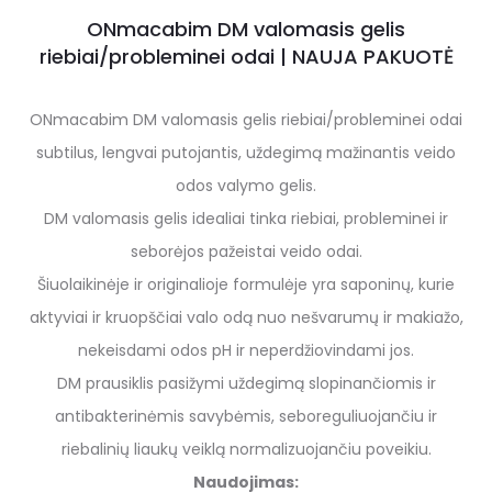
ONmacabim DM valomasis gelis
riebiai/probleminei odai | NAUJA PAKUOTĖ
ONmacabim DM valomasis gelis riebiai/probleminei odai
subtilus, lengvai putojantis, uždegimą mažinantis veido
odos valymo gelis.
DM valomasis gelis idealiai tinka riebiai, probleminei ir
seborėjos pažeistai veido odai.
Šiuolaikinėje ir originalioje formulėje yra saponinų, kurie
aktyviai ir kruopščiai valo odą nuo nešvarumų ir makiažo,
nekeisdami odos pH ir neperdžiovindami jos.
DM prausiklis pasižymi uždegimą slopinančiomis ir
antibakterinėmis savybėmis, seboreguliuojančiu ir
riebalinių liaukų veiklą normalizuojančiu poveikiu.
Naudojimas: