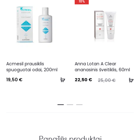
10%
Acmesil prausiklis
Anna Lotan A Clear
spuoguotai odai, 200ml
ananasinis šveitiklis, 60ml
19,50
€
22,50
€
25,00
€
Panašūs produktai