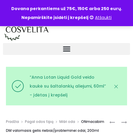
UŽKLAUSA
Dovana perkantiems už 75€, 150€ arba 250 eurų.
Nepamirškite įsidėti į krepšelį 😊
Atšaukti
“Anna Lotan Liquid Gold veido
kaukė su šaltalankių aliejumi, 60ml”
- įdėtas į krepšelį
Pradžia
Pagal odos tipą
Mišri oda
ONmacabim
DM valomasis gelis riebiai/probleminei odai, 200ml