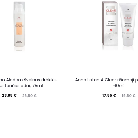
an Alodem švelnus drėkiklis
Anna Lotan A Clear rišamoji 
ustančiai odai, 75ml
60ml
23,85
€
17,55
€
26,50
€
19,50
€