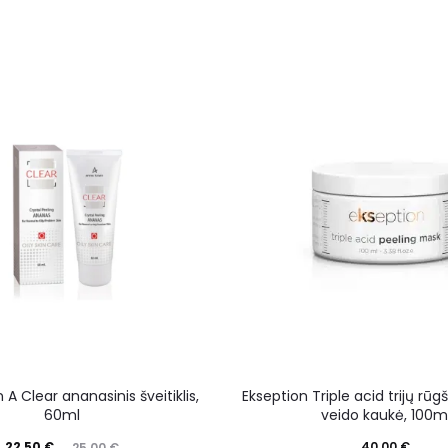
A Clear ananasinis šveitiklis,
Ekseption Triple acid trijų rū
60ml
veido kaukė, 100m
22,50
€
40,00
€
25,00
€