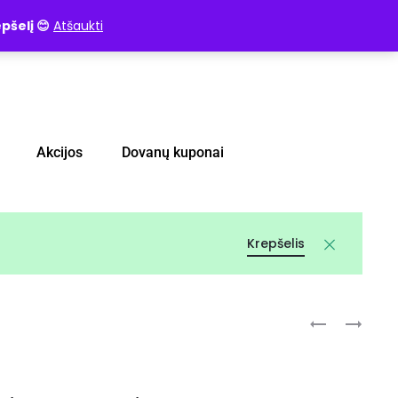
pšelį 😊
Atšaukti
Akcijos
Dovanų kuponai
Krepšelis