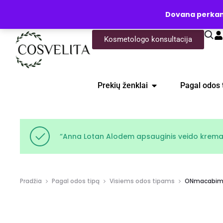
UŽKLAUSA
Dovana perkanti
Kosmetologo konsultacija
Prekių ženklai
Pagal odos 
“Anna Lotan Alodem apsauginis veido kremas j
Pradžia
Pagal odos tipą
Visiems odos tipams
ONmacabim PR