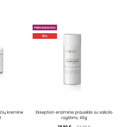
PERKAMIAUSIA
15%
gščių kreminė
Ekseption enziminis prausiklis su salicilo
l
rūgštimi, 45g
s
28,90
€
34,00
€