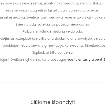
alina paviršiaus nešvarumus, įskaitant komedonus, skatina šlakų ir 
regeneraciją ir pagreitina ląstelių atsinaujinimo procesus.
a informacija:
šveitiklis turi intensyvų regeneruojamąjį ir valomą
Šviesina odą, suteikia jos paviršiui vienodumo.
Puikiai minkština ir drėkina veido odą.
dojimas:
užtepkite šveitiklį plonu sluoksniu ant nuvalytos veido 
(padidėjęs riebalų kiekis, pigmentacija, komedonai, hiperkeratoz
Nuplaukite šiltu vandeniu.
ojant šveičiamąjį kremą, kurio apsaugos
koeficientas yra bent S
Siūlome išbandyti