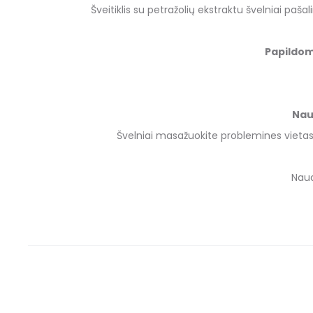
Šveitiklis su petražolių ekstraktu švelniai paš
Papildom
Nau
Švelniai masažuokite problemines vietas 
Naud