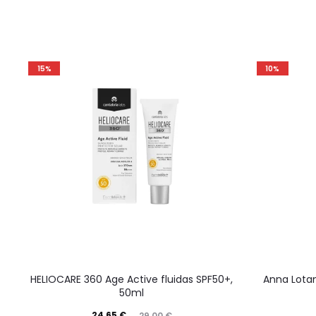
15%
10%
HELIOCARE 360 Age Active fluidas SPF50+,
Anna Lotan 
50ml
24,65
€
29,00
€