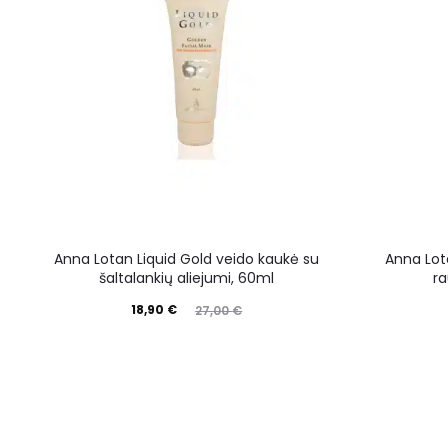
Anna Lotan Liquid Gold veido kaukė su
Anna Lot
šaltalankių aliejumi, 60ml
ra
18,90
€
27,00
€