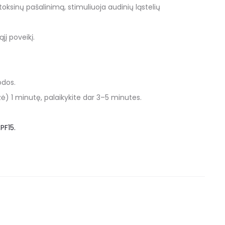
toksinų pašalinimą, stimuliuoja audinių ląstelių
jį poveikį.
odos.
ė) 1 minutę, palaikykite dar 3–5 minutes.
PF15.