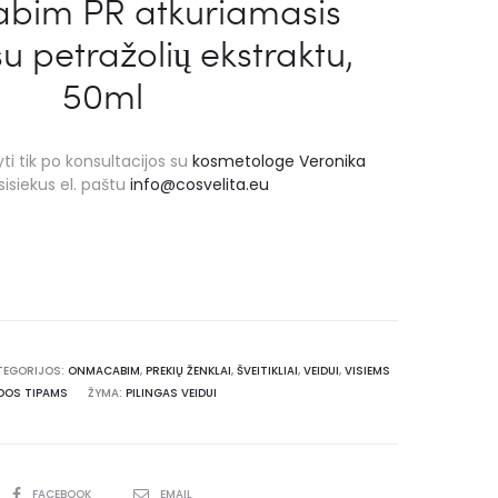
im PR atkuriamasis
 su petražolių ekstraktu,
50ml
ti tik po konsultacijos su
kosmetologe Veronika
isiekus el. paštu
info@cosvelita.eu
TEGORIJOS:
ONMACABIM
,
PREKIŲ ŽENKLAI
,
ŠVEITIKLIAI
,
VEIDUI
,
VISIEMS
DOS TIPAMS
ŽYMA:
PILINGAS VEIDUI
FACEBOOK
EMAIL