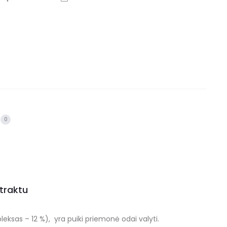
0
traktu
ksas – 12 %), yra puiki priemonė odai valyti.