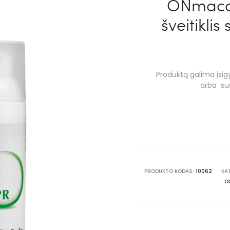
ONmacab
šveitiklis
Produktą galima įsigy
arba sus
PRODUKTO KODAS:
10062
KA
O