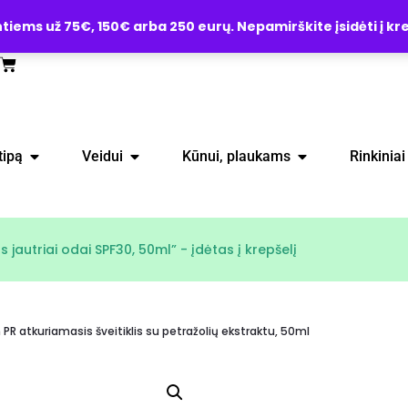
ems už 75€, 150€ arba 250 eurų. Nepamirškite įsidėti į kre
tipą
Veidui
Kūnui, plaukams
Rinkiniai
autriai odai SPF30, 50ml” - įdėtas į krepšelį
 atkuriamasis šveitiklis su petražolių ekstraktu, 50ml