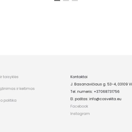
r taisyklės
Kontaktai
J. Basanavičiaus g. 53-4, 03109 Vi
ąžinimas ir keitimas
Tel. numeris: +37068731756
El. paštas:
info@cosvelita.eu
o politika
Facebook
Instagram