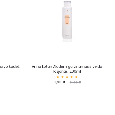
purvo kaukė,
Anna Lotan Alodem gaivinamasis veido
losjonas, 200ml
Įvertin
18,90
€
21,00
€
imas:
5.00
iš 5