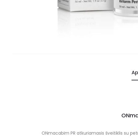
Ap
ONmac
ONmacabim PR atkuriamasis šveitiklis su petr