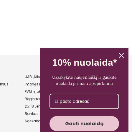
10% nuolaida*
UAB „Nikvera”
Užsakykite naujenlaiškį ir gaukite
nuolaidą pirmam apsipirkimui
lnius
Įmonės kodas: 303481944
PVM mokėtojo kodas: LT100011828014
Registracijos adresas: Bažnyčios g. 23-36,
25118 Lentvaris, Trakų r.
Bankas: Paysera LT
Sąskaitos Nr.: LT89 3500 0100 0165 5773
Gauti nuolaidą